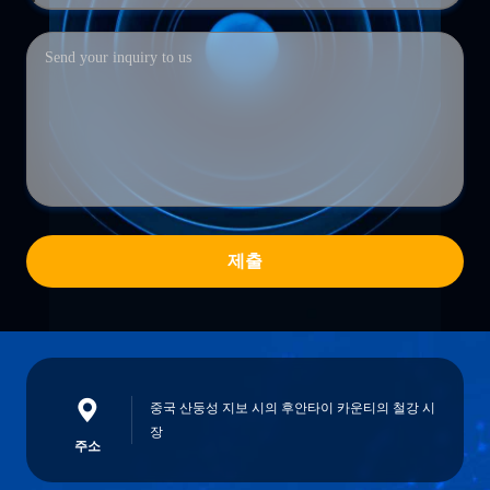
제출
중국 산둥성 지보 시의 후안타이 카운티의 철강 시
장
주소