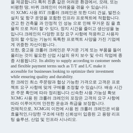
을 제공합니다.특히 진흙 같은 어려운 환경에서, 모래, 또는
비평한 땅, 바퀴 크레인이 어려움을 겪을 수 있습니다.
이 XCMG 사용 85T 크롤러 크레인은 또한 다리 건설, 발전소
설치 및 항구 운영을 포함한 인프라 프로젝트에 적합합니다.
견고 한 건축물 과 안정적 인 성능 으로 인해 무거운 짐 을 효
율적 으로 처리 할 수 있다, 정지 시간을 줄이고 생산성을 높
입니다.크레인의 다양한 포장 요구 사항에 적응하고 사용자
정의 할 수있는 기능이 독특한 프로젝트 사양을 가진 기업에
게 귀중한 자산이됩니다..
또한, 중고용 크롤러 크레인은 무거운 기계 또는 부품을 들어
올리는 것이 필요한 산업 시설의 유지 보수 및 수리 작업에 종
종 사용됩니다. Its ability to supply according to customer needs
and flexible payment terms such as T/T and L/C make it
accessible for businesses looking to optimize their investment
while ensuring quality and durability.
한 크레인 최소 주문량과 협상 가능한 가격으로 고객은 프로
젝트 요구 사항에 맞게 구매를 조정할 수 있습니다. 배송 시간
은 주문 확인에 따라 정리됩니다.신속한 사용 가능성 확보
XCMG 사용 된 크롤러 크레인의 포장은 고객의 요구 사항에
따라 이루어지며 안전한 운송과 취급을 보장합니다.
전체적으로, XCMG의 이전에 사용 된 크롤러 크레인은 비용
효율적인,다양한 구조에 대한 신뢰성이 입증된 고 용량 리프
팅 솔루션, 산업 및 인프라 시나리오.