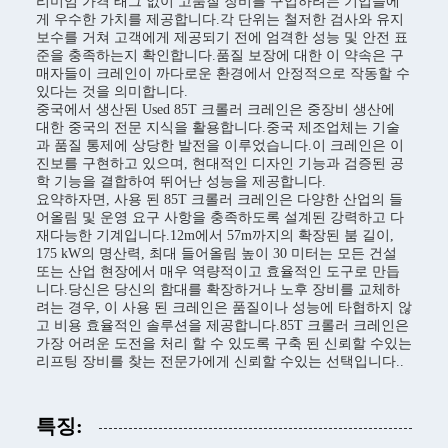
리미엄 가격 태그 없이 고품질 장비를 구입하려는 기업들에
게 우수한 가치를 제공합니다.각 단위는 철저한 검사와 유지
보수를 거쳐 고객에게 제공되기 전에 엄격한 성능 및 안전 표
준을 충족하는지 확인합니다.품질 보장에 대한 이 약속은 구
매자들이 크레인이 까다로운 환경에서 안정적으로 작동할 수
있다는 것을 의미합니다.
중국에서 생산된 Used 85T 크롤러 크레인은 중장비 생산에
대한 중국의 전문 지식을 활용합니다.중국 제조업체는 기술
과 품질 통제에 상당한 발전을 이루었습니다.이 크레인은 이
진보를 구현하고 있으며, 현대적인 디자인 기능과 검증된 공
학 기능을 결합하여 뛰어난 성능을 제공합니다.
요약하자면, 사용 된 85T 크롤러 크레인은 다양한 산업의 들
어올림 및 운영 요구 사항을 충족하도록 설계된 강력하고 다
재다능한 기계입니다.12m에서 57m까지의 확장된 붐 길이,
175 kW의 명산력, 최대 들어올림 높이 30 미터는 모든 건설
또는 산업 현장에서 매우 역량적이고 효율적인 도구로 만듭
니다.당신은 당신의 함대를 확장하거나 노후 장비를 교체하
려는 경우, 이 사용 된 크레인은 품질이나 성능에 타협하지 않
고 비용 효율적인 솔루션을 제공합니다.85T 크롤러 크레인은
가장 어려운 도전을 처리 할 수 있도록 구축 된 신뢰할 수있는
리프팅 장비를 찾는 전문가에게 신뢰할 수있는 선택입니다..
특징: