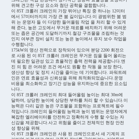
위해 견고한 구성 요소와 첨단 공학을 결합합니다..
이 85T 크롤러 크레인의 가장 뛰어난 특징 중 하나는 12미터
에서 57미터까지의 가장 큰 붐 길이입니다.이 광범위한 붐 범
위 는 운영자 들 이 다양한 들어올림 작업 을 처리 할 수 있게
해 준다, 높은 고도에서 무거운 재료를 배치하기 위해 어려운
또는 좁은 공간에 도달하기까지.철강 구조물을 조립하는 것
인지 여부큰 장비 설치 또는 높은 높이에서 유지 보수 작업을
수행합니다.
175kW의 명산 전력으로 장착되어 있으며 분당 2200 회전으
로 사용 된 이 85T 크롤러 크레인은 무거운 짐을 들어 올리는
데 필요한 일관성 있고 효율적인 출력 전력을 제공합니다.엔
진 의 힘 은 어려운 조건 에서도 원활 한 작동 을 보장 한다,
생산성 향상 및 정지 시간을 줄이는 데 기여합니다. 파워트레
인은 연료 효율성과 신뢰성을 위해 최적화되었습니다.운영
비용을 최소화하고 장기간 성능을 유지하는데 중요한 요소입
니다..
이 85T 크롤러 크레인의 최대 들어올림 높이는 최대 30m에
달하며, 상당한 높이에 상당한 부하를 처리 할 수 있습니다.이
능력은 다리 같은 높은 구조물을 포함하는 프로젝트에 필수
적입니다.크레인의 들어올림 능력과 높이 범위는 운영자에게
복잡한 엘리베이터를 안전하고 정확하게 수행 할 수있는 자
신감을 제공합니다.사고 위험을 줄이고 전체적인 현장 안전
성 향상을 위해.
이 85T 크롤러 크레인은 사용 된 크레인으로서 새 기계의 프