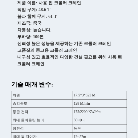
제품 이름: 사용 된 크롤러 크레인
작업 무게: 48.6 T
붐과 함께 무게: 61 T
제조국: 중국
차등성: 높습니다.
부하량: 100톤
신뢰성 높은 성능을 제공하는 기존 크롤러 크레인
고품질의 중고용 크롤러 크레인
내구성 있고 효율적인 다양한 건설 필요를 위해 사용 된
크롤러 크레인
기술 매개 변수:
차원
17.5*3*325 M
승강속도
128 M/min
등급 전력
175/2200 KW/r/mi
최대 들어올림 높이
30미터
점진성
높은
최대 붐 길이가
12~57m