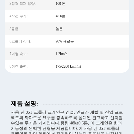
3정격 적재 용량:
100 톤
4작전 무게:
48.6톤
5등급:
높은
6크롤러 상태:
90% 새로운
7여행 속도:
1.2km/h
8정격 출력:
175/2200 kw/r/mi
제품 설명:
사용 된 85T 크롤러 크레인은 건설, 인프라 개발 및 산업 프로
젝트의 까다로운 요구를 충족하도록 설계된 견고하고 신뢰할
수있는 무거운 기계입니다.용량 48kg0.6톤, 이 크레인은 힘과
기동성의 완벽한 균형을 제공합니다.이 사용 된 85T 크롤러
크레인은 작업 현장에서 장기적인 성능과 효율성을 보장하기