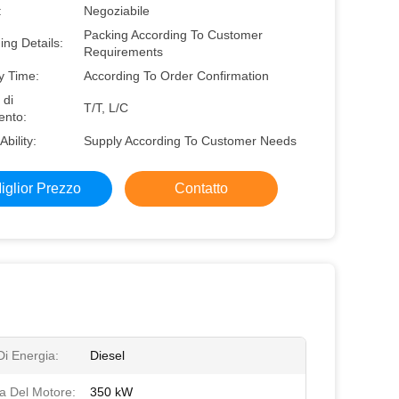
:
Negoziabile
Packing According To Customer
ng Details:
Requirements
y Time:
According To Order Confirmation
 di
T/T, L/C
nto:
Ability:
Supply According To Customer Needs
iglior Prezzo
Contatto
Di Energia:
Diesel
a Del Motore:
350 kW