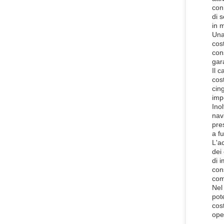
con
di 
in 
Una
cos
con
gar
Il 
cost
cing
impe
Ino
nav
pres
a f
L'a
dei
di 
con
com
Nel
pot
cos
oper