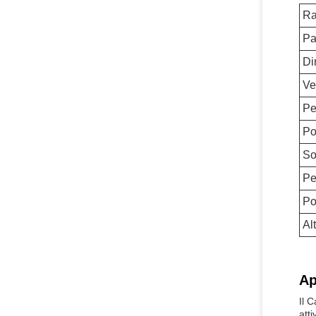
Ra
Pa
Di
Ve
Pe
Po
So
Pe
Po
Al
Ap
Il 
att