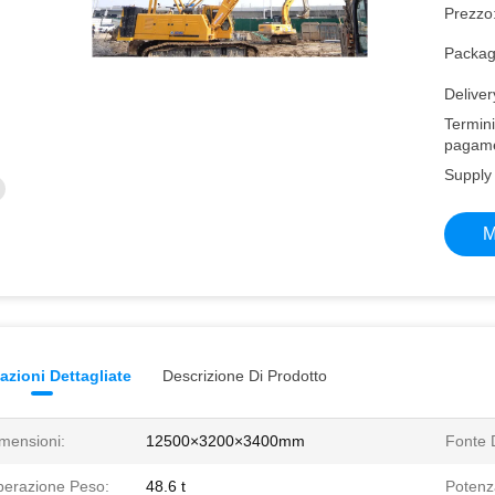
Prezzo
Packagi
Deliver
Termini
pagame
Supply 
M
azioni Dettagliate
Descrizione Di Prodotto
mensioni:
12500×3200×3400mm
Fonte 
erazione Peso:
48.6 t
Potenz