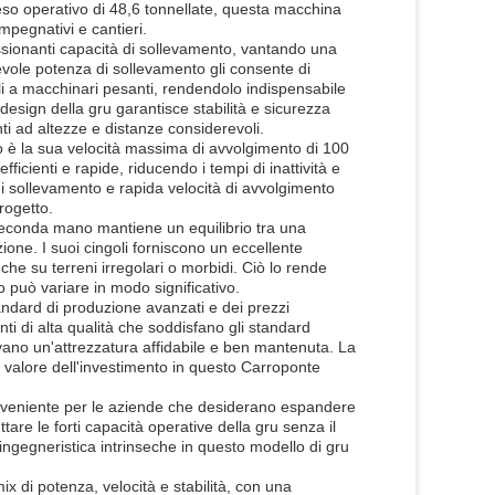
eso operativo di 48,6 tonnellate, questa macchina
mpegnativi e cantieri.
ssionanti capacità di sollevamento, vantando una
vole potenza di sollevamento gli consente di
li a macchinari pesanti, rendendolo indispensabile
Il design della gru garantisce stabilità e sicurezza
ti ad altezze e distanze considerevoli.
to è la sua velocità massima di avvolgimento di 100
icienti e rapide, riducendo i tempi di inattività e
di sollevamento e rapida velocità di avvolgimento
rogetto.
seconda mano mantiene un equilibrio tra una
zione. I suoi cingoli forniscono un eccellente
che su terreni irregolari o morbidi. Ciò lo rende
o può variare in modo significativo.
andard di produzione avanzati e dei prezzi
ti di alta qualità che soddisfano gli standard
evano un'attrezzatura affidabile e ben mantenuta. La
il valore dell'investimento in questo Carroponte
nveniente per le aziende che desiderano espandere
tare le forti capacità operative della gru senza il
à ingegneristica intrinseche in questo modello di gru
x di potenza, velocità e stabilità, con una