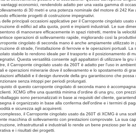
 vantaggi economici, rendendolo adatto per una vasta gamma di occasio
sollevamento di 30 metri e una potenza nominale del motore di 242 Kw a
modo efficiente progetti di costruzione impegnativi.
 delle principali occasioni applicative per il Carroponte cingolato usato d
truzione di edifici ad alta quota, ponti e impianti industriali. Le sue 
sentono di manovrare efficacemente in spazi ristretti, mentre la veloci
antisce operazioni di sollevamento rapide, migliorando così la produttiv
carroponte cingolato di seconda mano è anche ampiamente utilizzato in pr
ruzione di strade, l'installazione di ferrovie e le operazioni portuali. La 
olato stabile lo rendono ideale per il trasporto e il posizionamento di ma
gnativi. Questa versatilità consente agli appaltatori di utilizzare la gru in
ltre, il Carroponte cingolato usato da 260T è adatto per l'uso in ambienti 
ali e operazioni minerarie dove il sollevamento e lo spostamento di gra
tazioni affidabili e il design durevole della gru garantiscono che possa re
unzionare senza intoppi per periodi prolungati.
cquisto di questo carroponte cingolato di seconda mano è accompagnato 
 clienti. XCMG offre una quantità minima d'ordine di una gru, con prezzi n
imballaggio sono personalizzati in base ai requisiti del cliente, garanten
segna è organizzato in base alla conferma dell'ordine e i termini di pa
odità e sicurezza agli acquirenti.
 complesso, il Carroponte cingolato usato da 260T di XCMG è una scelta 
ente macchina di sollevamento con prestazioni comprovate. La sua capac
truzione, infrastrutturali e industriali lo rende un bene prezioso per le 
ativa e i risultati dei progetti.