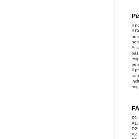
Pe
Il 
Il 
nom
nom
Acc
bas
esi
per
Il 
tem
incl
migl
FA
D1:
A1:
D2:
A2: