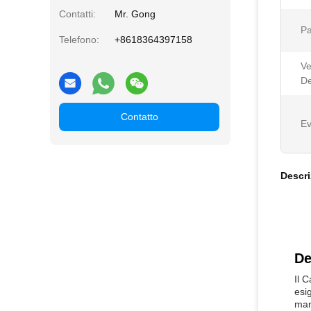
Contatti:
Mr. Gong
Pa
Telefono:
+8618364397158
Ve
De
Contatto
Ev
Descri
De
Il 
esi
man