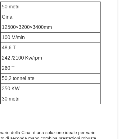
50 metri
Cina
12500×3200×3400mm
100 M/min
48,6 T
242 /2100 Kw/rpm
260 T
50,2 tonnellate
350 KW
30 metri
ario della Cina, è una soluzione ideale per varie
olato di seconda mano combina prestazioni robuste