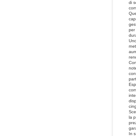
di 
com
Que
cap
ges
per 
dur
Uno
met
aum
ren
Con
not
con
par
Esp
com
int
dis
cin
Sce
la 
pre
gar
In 