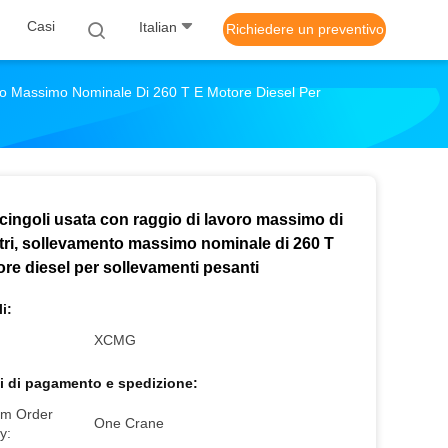
Casi
Italian
Richiedere un preventivo
to Massimo Nominale Di 260 T E Motore Diesel Per
cingoli usata con raggio di lavoro massimo di
tri, sollevamento massimo nominale di 260 T
re diesel per sollevamenti pesanti
i:
XCMG
i di pagamento e spedizione:
m Order
One Crane
y: