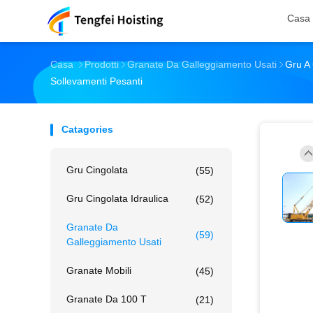
Casa
Casa
Prodotti
Granate Da Galleggiamento Usati
Gru A
Sollevamenti Pesanti
Catagories
Gru Cingolata
(55)
Gru Cingolata Idraulica
(52)
Granate Da
(59)
Galleggiamento Usati
Granate Mobili
(45)
Granate Da 100 T
(21)