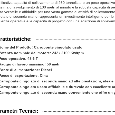
nificativa capacità di sollevamento di 260 tonnellate e un peso operativo
sima di avvolgimento di 100 metri al minuto e la robusta capacità di p
lta versatile e affidabile per una vasta gamma di attività di sollevamen
golato di seconda mano rappresenta un investimento intelligente per le 
icienza operativa e le capacità di progetto con una soluzione di solleva
ratteristiche:
Nome del Prodotto: Carroponte cingolato usato
Potenza nominale del motore: 242 / 2100 Kw/rpm
Peso operativo: 48,6 T
Raggio di lavoro massimo: 50 metri
Fonte di alimentazione: Diesel
Paese di esportazione: Cina
Carroponte cingolato di seconda mano ad alte prestazioni, ideale 
Carroponte cingolato usato affidabile e durevole con eccellente c
Carroponte cingolato di seconda mano conveniente che offre un gr
rametri Tecnici: