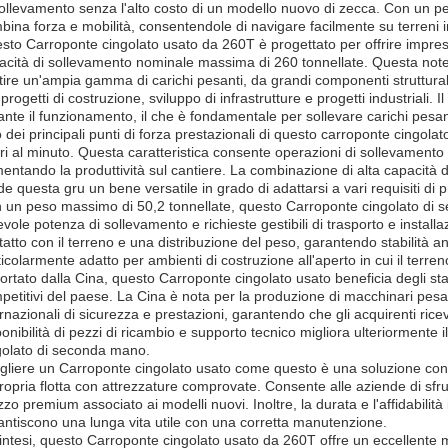
sollevamento senza l'alto costo di un modello nuovo di zecca. Con un p
bina forza e mobilità, consentendole di navigare facilmente su terreni i
sto Carroponte cingolato usato da 260T è progettato per offrire impre
acità di sollevamento nominale massima di 260 tonnellate. Questa note
tire un'ampia gamma di carichi pesanti, da grandi componenti struttura
progetti di costruzione, sviluppo di infrastrutture e progetti industriali. 
ante il funzionamento, il che è fondamentale per sollevare carichi pesan
 dei principali punti di forza prestazionali di questo carroponte cingola
ri al minuto. Questa caratteristica consente operazioni di sollevamento eff
entando la produttività sul cantiere. La combinazione di alta capacità 
de questa gru un bene versatile in grado di adattarsi a vari requisiti di p
 un peso massimo di 50,2 tonnellate, questo Carroponte cingolato di 
evole potenza di sollevamento e richieste gestibili di trasporto e installa
tatto con il terreno e una distribuzione del peso, garantendo stabilità an
ticolarmente adatto per ambienti di costruzione all'aperto in cui il terren
ortato dalla Cina, questo Carroponte cingolato usato beneficia degli st
petitivi del paese. La Cina è nota per la produzione di macchinari pesan
ernazionali di sicurezza e prestazioni, garantendo che gli acquirenti ric
ponibilità di pezzi di ricambio e supporto tecnico migliora ulteriormente 
golato di seconda mano.
gliere un Carroponte cingolato usato come questo è una soluzione co
propria flotta con attrezzature comprovate. Consente alle aziende di sfrut
zzo premium associato ai modelli nuovi. Inoltre, la durata e l'affidabilit
antiscono una lunga vita utile con una corretta manutenzione.
sintesi, questo Carroponte cingolato usato da 260T offre un eccellente mi