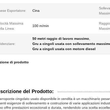
Sollev
ese Esportatore:
Cina
Massi
locità Massima
Raggio
100 m/min
lla Linea:
Massi
50 metri raggio di lavoro massimo
,
idenziare:
Gru a cingoli usata con sollevamento massim
Gru a cingoli usata con motore diesel
zione di prodotto
scrizione del Prodotto:
Carroponte cingolato usato disponibile in vendita è un macchinario pesan
genti esigenze di sollevamento e costruzione di varie applicazioni indus
o offre prestazioni eccezionali e durata, rendendolo una scelta eccelle