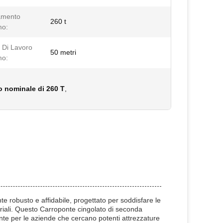
amento
260 t
mo:
 Di Lavoro
50 metri
mo:
o nominale di 260 T
,
te robusto e affidabile, progettato per soddisfare le
triali. Questo Carroponte cingolato di seconda
nte per le aziende che cercano potenti attrezzature