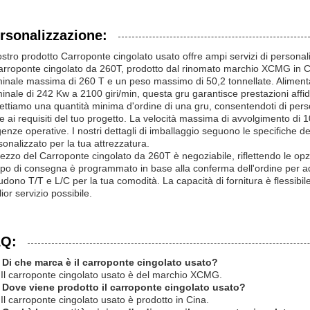
rsonalizzazione:
nostro prodotto Carroponte cingolato usato offre ampi servizi di persona
Carroponte cingolato da 260T, prodotto dal rinomato marchio XCMG in Ci
inale massima di 260 T e un peso massimo di 50,2 tonnellate. Aliment
inale di 242 Kw a 2100 giri/min, questa gru garantisce prestazioni affidab
ettiamo una quantità minima d'ordine di una gru, consentendoti di perso
e ai requisiti del tuo progetto. La velocità massima di avvolgimento di 
genze operative. I nostri dettagli di imballaggio seguono le specifiche d
sonalizzato per la tua attrezzatura.
prezzo del Carroponte cingolato da 260T è negoziabile, riflettendo le opzi
po di consegna è programmato in base alla conferma dell'ordine per adat
udono T/T e L/C per la tua comodità. La capacità di fornitura è flessibile, 
ior servizio possibile.
Q:
 Di che marca è il carroponte cingolato usato?
 Il carroponte cingolato usato è del marchio XCMG.
 Dove viene prodotto il carroponte cingolato usato?
 Il carroponte cingolato usato è prodotto in Cina.