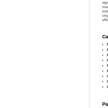
sig
mas
sce
cin
eff
Ca
Pa