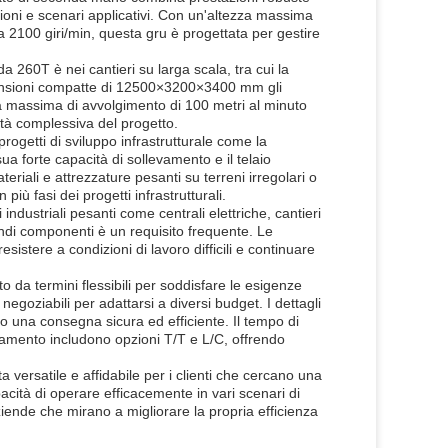
ni e scenari applicativi. Con un'altezza massima
 2100 giri/min, questa gru è progettata per gestire
a 260T è nei cantieri su larga scala, tra cui la
dimensioni compatte di 12500×3200×3400 mm gli
tà massima di avvolgimento di 100 metri al minuto
ità complessiva del progetto.
ogetti di sviluppo infrastrutturale come la
sua forte capacità di sollevamento e il telaio
teriali e attrezzature pesanti su terreni irregolari o
 più fasi dei progetti infrastrutturali.
industriali pesanti come centrali elettriche, cantieri
ndi componenti è un requisito frequente. Le
sistere a condizioni di lavoro difficili e continuare
da termini flessibili per soddisfare le esigenze
egoziabili per adattarsi a diversi budget. I dettagli
do una consegna sicura ed efficiente. Il tempo di
gamento includono opzioni T/T e L/C, offrendo
versatile e affidabile per i clienti che cercano una
ità di operare efficacemente in vari scenari di
aziende che mirano a migliorare la propria efficienza