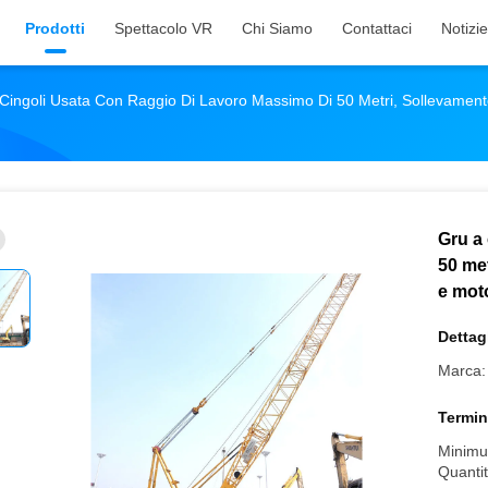
Prodotti
Spettacolo VR
Chi Siamo
Contattaci
Notizie
 Cingoli Usata Con Raggio Di Lavoro Massimo Di 50 Metri, Sollevamen
Gru a 
50 me
e moto
Dettagl
Marca:
Termin
Minimu
Quantit