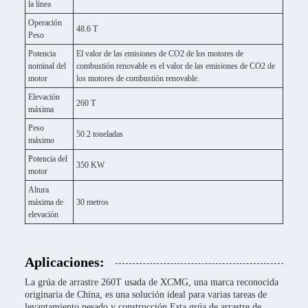
la línea
Operación
48.6 T
Peso
Potencia
El valor de las emisiones de CO2 de los motores de
nominal del
combustión renovable es el valor de las emisiones de CO2 de
motor
los motores de combustión renovable.
Elevación
260 T
máxima
Peso
50.2 toneladas
máximo
Potencia del
350 KW
motor
Altura
máxima de
30 metros
elevación
Aplicaciones:
La grúa de arrastre 260T usada de XCMG, una marca reconocida
originaria de China, es una solución ideal para varias tareas de
levantamiento pesado y construcción.Esta grúa de arrastre de