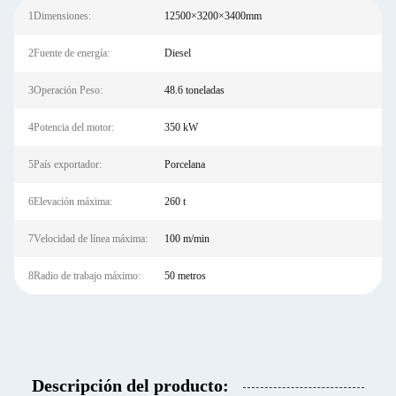
1Dimensiones:
12500×3200×3400mm
2Fuente de energía:
Diesel
3Operación Peso:
48.6 toneladas
4Potencia del motor:
350 kW
5País exportador:
Porcelana
6Elevación máxima:
260 t
7Velocidad de línea máxima:
100 m/min
8Radio de trabajo máximo:
50 metros
Descripción del producto: