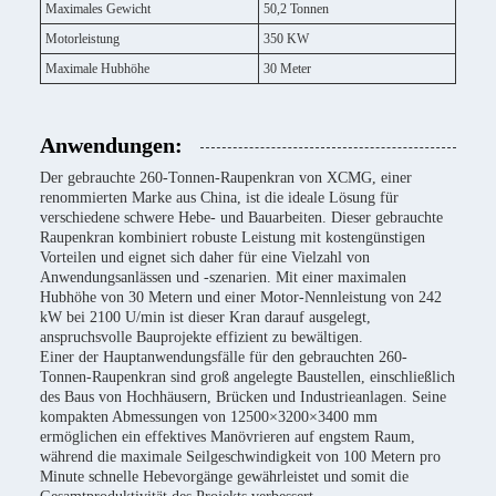
Maximales Gewicht
50,2 Tonnen
Motorleistung
350 KW
Maximale Hubhöhe
30 Meter
Anwendungen:
Der gebrauchte 260-Tonnen-Raupenkran von XCMG, einer
renommierten Marke aus China, ist die ideale Lösung für
verschiedene schwere Hebe- und Bauarbeiten. Dieser gebrauchte
Raupenkran kombiniert robuste Leistung mit kostengünstigen
Vorteilen und eignet sich daher für eine Vielzahl von
Anwendungsanlässen und -szenarien. Mit einer maximalen
Hubhöhe von 30 Metern und einer Motor-Nennleistung von 242
kW bei 2100 U/min ist dieser Kran darauf ausgelegt,
anspruchsvolle Bauprojekte effizient zu bewältigen.
Einer der Hauptanwendungsfälle für den gebrauchten 260-
Tonnen-Raupenkran sind groß angelegte Baustellen, einschließlich
des Baus von Hochhäusern, Brücken und Industrieanlagen. Seine
kompakten Abmessungen von 12500×3200×3400 mm
ermöglichen ein effektives Manövrieren auf engstem Raum,
während die maximale Seilgeschwindigkeit von 100 Metern pro
Minute schnelle Hebevorgänge gewährleistet und somit die