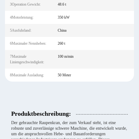
3Operation Gewicht:
48.6 t
4Motorleistung:
350 kW
5Ausfuhrland:
China
6Maximaler Nennheben:
260 t
7Maximale
100 m/min
Liniengeschwindigkeit:
8Maximale Ausladung:
50 Meter
Produktbeschreibung:
Der gebrauchte Raupenkran, der zum Verkauf steht, ist eine
robuste und zuverlässige schwere Maschine, die entwickelt wurde,
um die anspruchsvollen Hebe- und Bauanforderungen