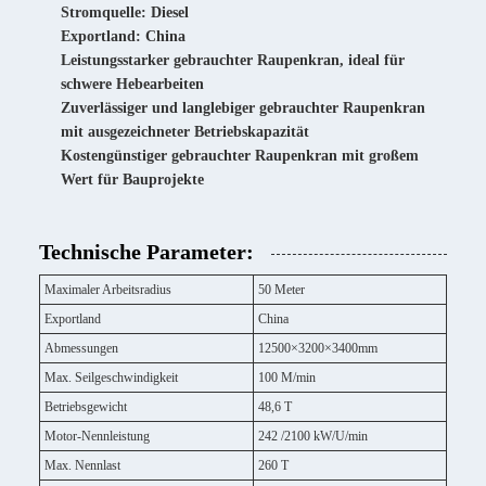
Stromquelle: Diesel
Exportland: China
Leistungsstarker gebrauchter Raupenkran, ideal für
schwere Hebearbeiten
Zuverlässiger und langlebiger gebrauchter Raupenkran
mit ausgezeichneter Betriebskapazität
Kostengünstiger gebrauchter Raupenkran mit großem
Wert für Bauprojekte
Technische Parameter:
Maximaler Arbeitsradius
50 Meter
Exportland
China
Abmessungen
12500×3200×3400mm
Max. Seilgeschwindigkeit
100 M/min
Betriebsgewicht
48,6 T
Motor-Nennleistung
242 /2100 kW/U/min
Max. Nennlast
260 T