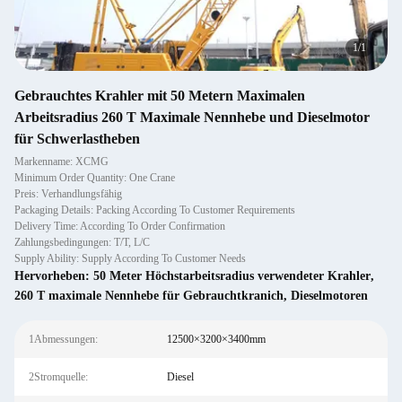
1
/
1
Gebrauchtes Krahler mit 50 Metern Maximalen
Arbeitsradius 260 T Maximale Nennhebe und Dieselmotor
für Schwerlastheben
Markenname: XCMG
Minimum Order Quantity: One Crane
Preis: Verhandlungsfähig
Packaging Details: Packing According To Customer Requirements
Delivery Time: According To Order Confirmation
Zahlungsbedingungen: T/T, L/C
Supply Ability: Supply According To Customer Needs
Hervorheben:
50 Meter Höchstarbeitsradius verwendeter Krahler
,
260 T maximale Nennhebe für Gebrauchtkranich
,
Dieselmotoren
1Abmessungen:
12500×3200×3400mm
2Stromquelle:
Diesel