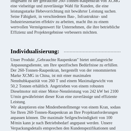
Insgesamt ist der gebrauchte 260-Tonnen-Raupenkran von XCMG
eine vielseitige und zuverlässige Wahl für Kunden, die eine
leistungsstarke Hebevorrichtung mit bewährter Leistung suchen.
Seine Fähigkeit, in verschiedenen Bau-, Infrastruktur- und
Industrieszenarien effektiv zu arbeiten, macht ihn zu einem
wertvollen Vermögenswert für Unternehmen, die ihre betriebliche
Effizienz und Projektergebnisse verbessern möchten.
Individualisierung:
Unser Produkt „Gebrauchte Raupenkran“ bietet umfangreiche
Anpassungsdienste, um Ihre spezifischen Bedürfnisse zu erfüllen.
Der 260-Tonnen-Raupenkran, hergestellt von der renommierten
Marke XCMG in China, ist mit einer maximalen
Nennhubkapazität von 260 T und einem Maximalgewicht von
50,2 Tonnen erhältlich. Angetrieben von einem robusten
Dieselmotor mit einer Motor-Nennleistung von 242 kW bei 2100
U/min gewährleistet dieser Kran eine zuverlässige und effiziente
Leistung.
Wir akzeptieren eine Mindestbestellmenge von einem Kran, sodass
Sie Ihren 260-Tonnen-Raupenkran an Ihre Projektanforderungen
anpassen können. Die maximale Seilgeschwindigkeit von 100
M/min kann je nach Betriebsbedarf angepasst werden. Unsere
Verpackungsdetails entsprechen den Kundenspezifikationen und