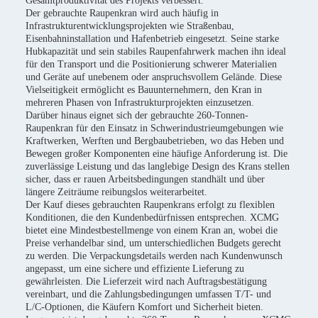
Gesamtproduktivität des Projekts verbessert.
Der gebrauchte Raupenkran wird auch häufig in
Infrastrukturentwicklungsprojekten wie Straßenbau,
Eisenbahninstallation und Hafenbetrieb eingesetzt. Seine starke
Hubkapazität und sein stabiles Raupenfahrwerk machen ihn ideal
für den Transport und die Positionierung schwerer Materialien
und Geräte auf unebenem oder anspruchsvollem Gelände. Diese
Vielseitigkeit ermöglicht es Bauunternehmern, den Kran in
mehreren Phasen von Infrastrukturprojekten einzusetzen.
Darüber hinaus eignet sich der gebrauchte 260-Tonnen-
Raupenkran für den Einsatz in Schwerindustrieumgebungen wie
Kraftwerken, Werften und Bergbaubetrieben, wo das Heben und
Bewegen großer Komponenten eine häufige Anforderung ist. Die
zuverlässige Leistung und das langlebige Design des Krans stellen
sicher, dass er rauen Arbeitsbedingungen standhält und über
längere Zeiträume reibungslos weiterarbeitet.
Der Kauf dieses gebrauchten Raupenkrans erfolgt zu flexiblen
Konditionen, die den Kundenbedürfnissen entsprechen. XCMG
bietet eine Mindestbestellmenge von einem Kran an, wobei die
Preise verhandelbar sind, um unterschiedlichen Budgets gerecht
zu werden. Die Verpackungsdetails werden nach Kundenwunsch
angepasst, um eine sichere und effiziente Lieferung zu
gewährleisten. Die Lieferzeit wird nach Auftragsbestätigung
vereinbart, und die Zahlungsbedingungen umfassen T/T- und
L/C-Optionen, die Käufern Komfort und Sicherheit bieten.