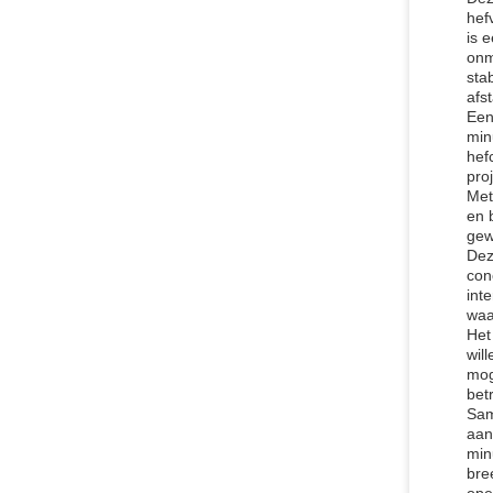
hef
is 
onm
stab
afs
Een
min
hef
pro
Met
en 
gew
Dez
con
int
waa
Het
wil
mog
bet
Sam
aan
min
bre