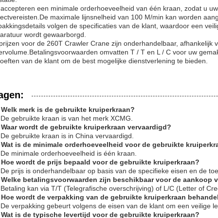
accepteren een minimale orderhoeveelheid van één kraan, zodat u u
jectvereisten.De maximale lijnsnelheid van 100 M/min kan worden aa
pakkingsdetails volgen de specificaties van de klant, waardoor een ve
aratuur wordt gewaarborgd.
prijzen voor de 260T Crawler Crane zijn onderhandelbaar, afhankelijk
ervolume.Betalingsvoorwaarden omvatten T / T en L / C voor uw gemakDe
oeften van de klant om de best mogelijke dienstverlening te bieden.
agen:
 Welk merk is de gebruikte kruiperkraan?
 De gebruikte kraan is van het merk XCMG.
 Waar wordt de gebruikte kruiperkraan vervaardigd?
 De gebruikte kraan is in China vervaardigd.
 Wat is de minimale orderhoeveelheid voor de gebruikte kruiperk
 De minimale orderhoeveelheid is één kraan.
 Hoe wordt de prijs bepaald voor de gebruikte kruiperkraan?
 De prijs is onderhandelbaar op basis van de specifieke eisen en de to
 Welke betalingsvoorwaarden zijn beschikbaar voor de aankoop v
 Betaling kan via T/T (Telegrafische overschrijving) of L/C (Letter of Cre
 Hoe wordt de verpakking van de gebruikte kruiperkraan behande
 De verpakking gebeurt volgens de eisen van de klant om een veilige l
 Wat is de typische levertijd voor de gebruikte kruiperkraan?