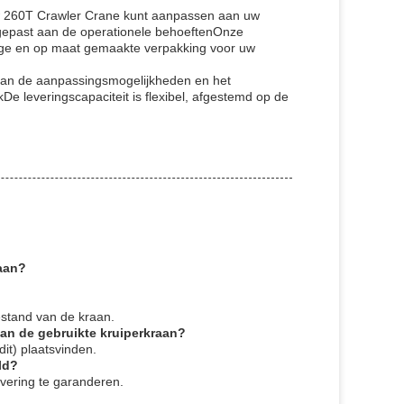
w 260T Crawler Crane kunt aanpassen aan uw
ngepast aan de operationele behoeftenOnze
ilige en op maat gemaakte verpakking voor uw
 van de aanpassingsmogelijkheden en het
 leveringscapaciteit is flexibel, afgestemd op de
raan?
estand van de kraan.
an de gebruikte kruiperkraan?
dit) plaatsvinden.
ld?
evering te garanderen.