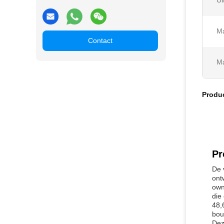
Ui
Ma
Contact
Ma
Produ
Pr
De 
ont
own
die
48,
bou
Dez