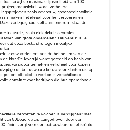
tes, terwijl de maximale lijnsnelheid van 100
rojectproductiviteit wordt verbeterd.
kelingsprojecten zoals wegbouw, spoorweginstallatie
assis maken het ideaal voor het vervoeren en
nDeze veelzijdigheid stelt aannemers in staat de
 industrie, zoals elektriciteitscentrales,
atsen van grote onderdelen vaak vereist isDe
or dat deze bestand is tegen moeilijke
erken.
ibele voorwaarden om aan de behoeften van de
 de klantDe levertijd wordt geregeld op basis van
opties, waardoor gemak en veiligheid voor kopers.
zijdige en betrouwbare keuze voor klanten die op
gen om effectief te werken in verschillende
evolle aanwinst voor bedrijven die hun operationele
cifieke behoeften te voldoen.is verkrijgbaar met
ht van 50Deze kraan, aangedreven door een
 t/min, zorgt voor een betrouwbare en efficiënte