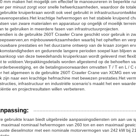
0 mm maken het mogelijk om effectief te manoeuvreren in beperkte ruim
er per minuut zorgt voor snelle hefwerkzaamheden, waardoor de totale p
gebruikte kruiperkraan wordt ook veel gebruikt in infrastructuurontwik
havenoperaties.Het krachtige hefvermogen en het stabiele kruipend ch
atsen van zware materialen en apparatuur op ongelijk of moeilijk terrei
an te gebruiken in meerdere fasen van infrastructuurprojecten.
endien is de gebruikte 260T Crawler Crane geschikt voor gebruik in zware
eepswerven,en mijnbouwwerkzaamheden waarbij het opheffen en verpla
rouwbare prestaties en het duurzame ontwerp van de kraan zorgen ervo
komstandigheden en gedurende langere perioden soepel kan blijven w
aankoop van deze tweedehands kruiperkraan wordt geleverd met flex
nt te voldoen.Verpakkingsdetails worden afgestemd op de behoeften van
orderbevestiging, en de betalingsvoorwaarden omvatten T / T en L / C 
r het algemeen is de gebruikte 260T Crawler Crane van XCMG een veel
k zijn naar een krachtige hefmachine met bewezen prestaties.Het vermo
structies, infrastructuur en industriële scenario's maakt het een waard
ciëntie en projectresultaten willen verbeteren.
npassing:
e gebruikte kraan biedt uitgebreide aanpassingsdiensten om aan uw spe
 maximaal nominaal hefvermogen van 260 ton en een maximaal gewic
uuste dieselmotor met een nominale motorvermogen van 242 kW bij 2100
tatie.