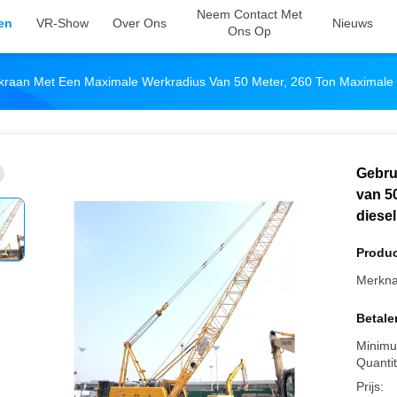
Neem Contact Met
en
VR-Show
Over Ons
Nieuws
Ons Op
kraan Met Een Maximale Werkradius Van 50 Meter, 260 Ton Maximale H
Gebru
van 50
diese
Produc
Merkn
Betale
Minimu
Quantit
Prijs: