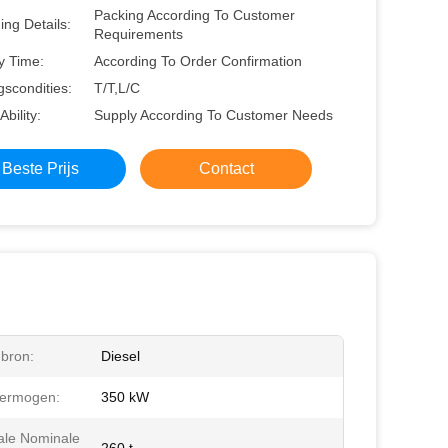
Packing According To Customer
ng Details:
Requirements
y Time:
According To Order Confirmation
gscondities:
T/T,L/C
Ability:
Supply According To Customer Needs
Beste Prijs
Contact
bron:
Diesel
ermogen:
350 kW
le Nominale