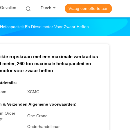
Gevallen
Dutch
Vraag een offerte aan
efcapaciteit En Dieselmotor Voor Zwaar Heffen
ikte rupskraan met een maximale werkradius
 meter, 260 ton maximale hefcapaciteit en
lmotor voor zwaar heffen
tdetails:
aam:
XCMG
n & Verzenden Algemene voorwaarden:
m Order
One Crane
y:
Onderhandelbaar