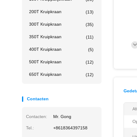
200T Kruipkraan
(13)
300T Kruipkraan
(35)
350T Kruipkraan
(11)
400T Kruipkraan
(5)
500T Kruipkraan
(12)
650T Kruipkraan
(12)
Gedeta
Contacten
Af
Contacten:
Mr. Gong
Op
Tel.:
+8618364397158