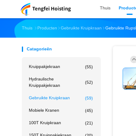
Thuis
Product
Thuis
Producten
Gebruikte Kruipkraan
Gebruikte Rups
Catagorieën
Kruippakjekraan
(55)
Hydraulische
(52)
Kruippakjekraan
Gebruikte Kruipkraan
(59)
Mobiele Kranen
(45)
100T Kruipkraan
(21)
150T Kruippakjekraan
(20)