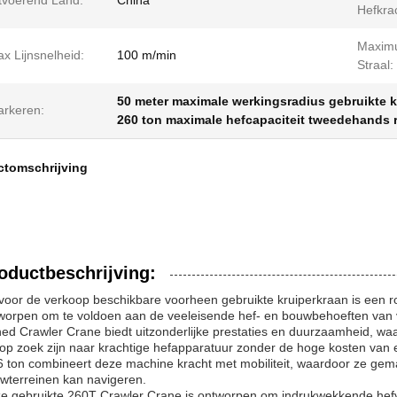
tvoerend Land:
China
Hefkra
Maxim
x Lijnsnelheid:
100 m/min
Straal:
50 meter maximale werkingsradius gebruikte 
rkeren:
260 ton maximale hefcapaciteit tweedehands 
ctomschrijving
oductbeschrijving:
voor de verkoop beschikbare voorheen gebruikte kruiperkraan is een 
worpen om te voldoen aan de veeleisende hef- en bouwbehoeften van v
ed Crawler Crane biedt uitzonderlijke prestaties en duurzaamheid, waa
 op zoek zijn naar krachtige hefapparatuur zonder de hoge kosten va
6 ton combineert deze machine kracht met mobiliteit, waardoor ze gema
wterreinen kan navigeren.
e gebruikte 260T Crawler Crane is ontworpen om indrukwekkende hef