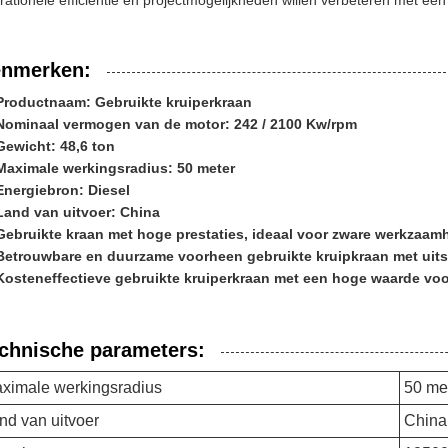
rationele efficiëntie en projectmogelijkheden willen verbeteren met ee
nmerken:
Productnaam: Gebruikte kruiperkraan
Nominaal vermogen van de motor: 242 / 2100 Kw/rpm
Gewicht: 48,6 ton
Maximale werkingsradius: 50 meter
Energiebron: Diesel
Land van uitvoer: China
Gebruikte kraan met hoge prestaties, ideaal voor zware werkzaa
Betrouwbare en duurzame voorheen gebruikte kruipkraan met uitst
Kosteneffectieve gebruikte kruiperkraan met een hoge waarde vo
chnische parameters:
ximale werkingsradius
50 met
nd van uitvoer
China