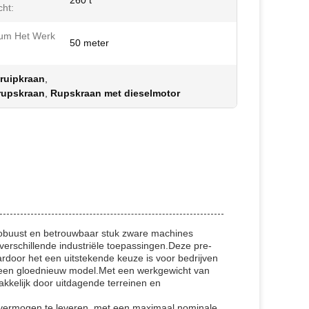
260 t
cht:
um Het Werk
50 meter
kruipkraan
,
rupskraan
,
Rupskraan met dieselmotor
robuust en betrouwbaar stuk zware machines
erschillende industriële toepassingen.Deze pre-
rdoor het een uitstekende keuze is voor bedrijven
n een gloednieuw model.Met een werkgewicht van
kkelijk door uitdagende terreinen en
vermogen te leveren, met een maximaal nominale