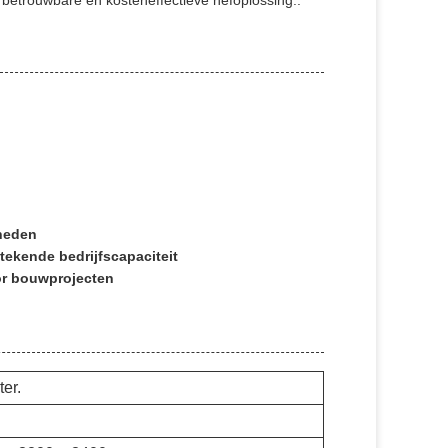
n betrouwbare en kosteneffectieve hefoplossing..
mheden
ekende bedrijfscapaciteit
or bouwprojecten
er.