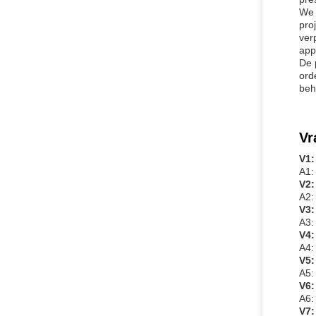
We 
pro
ver
app
De 
ord
beh
Vr
V1:
A1:
V2:
A2:
V3:
A3:
V4:
A4:
V5:
A5:
V6:
A6:
V7: