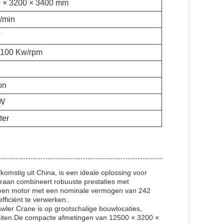
 × 3200 × 3400 mm
/min
T
2100 Kw/rpm
on
kW
ter
stig uit China, is een ideale oplossing voor
raan combineert robuuste prestaties met
 een motor met een nominale vermogen van 242
ficiënt te verwerken..
wler Crane is op grootschalige bouwlocaties,
teiten.De compacte afmetingen van 12500 × 3200 ×