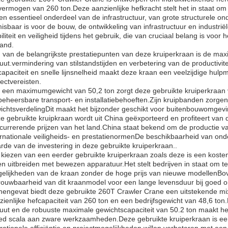
vermogen van 260 ton.Deze aanzienlijke hefkracht stelt het in staat o
een essentieel onderdeel van de infrastructuur, van grote structurele 
isbaar is voor de bouw, de ontwikkeling van infrastructuur en industrië
iliteit en veiligheid tijdens het gebruik, die van cruciaal belang is voor
tand.
 van de belangrijkste prestatiepunten van deze kruiperkraan is de max
uut.vermindering van stilstandstijden en verbetering van de productivi
capaciteit en snelle lijnsnelheid maakt deze kraan een veelzijdige hul
jectvereisten.
 een maximumgewicht van 50,2 ton zorgt deze gebruikte kruiperkraan v
beheersbare transport- en installatiebehoeften.Zijn kruipbanden zorge
ichtsverdelingDit maakt het bijzonder geschikt voor buitenbouwomgevin
e gebruikte kruipkraan wordt uit China geëxporteerd en profiteert va
currerende prijzen van het land.China staat bekend om de productie 
ernationale veiligheids- en prestatienormenDe beschikbaarheid van on
rde van de investering in deze gebruikte kruiperkraan..
 kiezen van een eerder gebruikte kruiperkraan zoals deze is een kosten
len uitbreiden met bewezen apparatuur.Het stelt bedrijven in staat om te
elijkheden van de kraan zonder de hoge prijs van nieuwe modellenBo
rouwbaarheid van dit kraanmodel voor een lange levensduur bij goed 
engevat biedt deze gebruikte 260T Crawler Crane een uitstekende mix 
zienlijke hefcapaciteit van 260 ton en een bedrijfsgewicht van 48,6 to
uut en de robuuste maximale gewichtscapaciteit van 50.2 ton maakt he
ed scala aan zware werkzaamheden.Deze gebruikte kruiperkraan is een