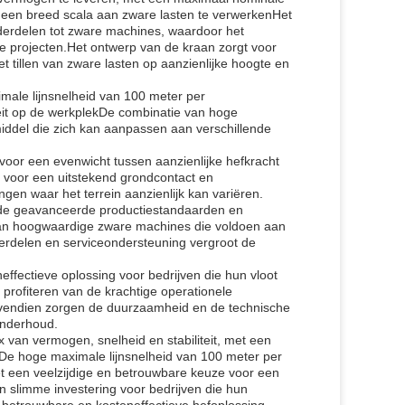
m een breed scala aan zware lasten te verwerkenHet
onderdelen tot zware machines, waardoor het
le projecten.Het ontwerp van de kraan zorgt voor
 het tillen van zware lasten op aanzienlijke hoogte en
imale lijnsnelheid van 100 meter per
teit op de werkplekDe combinatie van hoge
pmiddel die zich kan aanpassen aan verschillende
oor een evenwicht tussen aanzienlijke hefkracht
n voor een uitstekend grondcontact en
gen waar het terrein aanzienlijk kan variëren.
n de geavanceerde productiestandaarden en
van hoogwaardige zware machines die voldoen aan
derdelen en serviceondersteuning vergroot de
effectieve oplossing voor bedrijven die hun vloot
 profiteren van de krachtige operationele
vendien zorgen de duurzaamheid en de technische
onderhoud.
van vermogen, snelheid en stabiliteit, met een
n.De hoge maximale lijnsnelheid van 100 meter per
t een veelzijdige en betrouwbare keuze voor een
 slimme investering voor bedrijven die hun