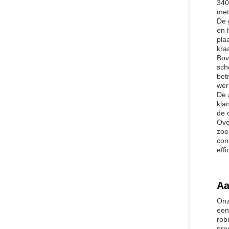
340
met
De 
en 
pla
kra
Bov
sch
bet
wer
De 
kla
de 
Ove
zoe
con
effi
Aa
Onz
een
rob
pres