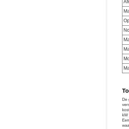
Af
Ma
Op
No
Ma
Ma
Mo
Ma
To
De 
ver
kos
kW 
Een
waa