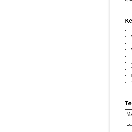
ope
Ke
Te
Ma
La