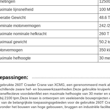
metingen
12500
ximale lijnsnelheid
100 M
eratie Gewicht
48.6 
minale motorvermogen
242 /
ximale nominale hefkracht
260 T
ximaal gewicht
50.2 t
torvermogen
350 
ximale hefhoogte
30 me
epassingen:
gebruikte 260T Crawler Crane van XCMG, een gerenommeerd merk afkom
schillende zware hef- en bouwwerkzaamheden.Deze gebruikte kruiperk
teneffectieve voordelenMet een maximale hefhoogte van 30 meter en
bij 2100 tpm,Deze kraan is ontworpen om veeleisende bouwprojecten ef
 van de belangrijkste toepassingsgebieden voor de gebruikte 260T Cra
ronder het bouwen van hoge gebouwen, bruggen en industriële facili