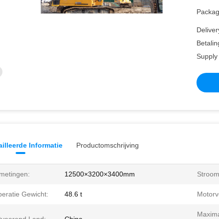
Packagi
Deliver
Betalin
Supply 
illeerde Informatie
Productomschrijving
metingen:
12500×3200×3400mm
Stroom
eratie Gewicht:
48.6 t
Motorv
Maxima