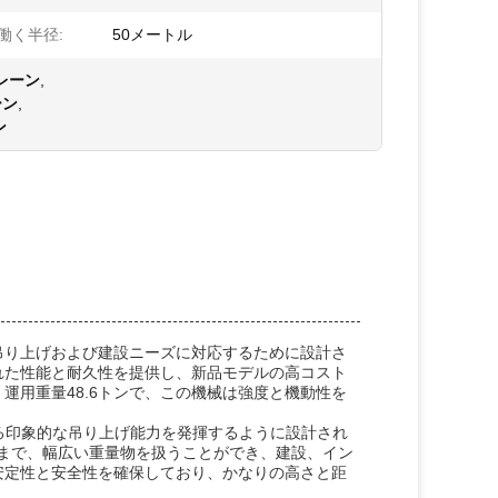
働く半径:
50メートル
レーン
,
ーン
,
ン
吊り上げおよび建設ニーズに対応するために設計さ
れた性能と耐久性を提供し、新品モデルの高コスト
運用重量48.6トンで、この機械は強度と機動性を
誇る印象的な吊り上げ能力を発揮するように設計され
ら重機まで、幅広い重量物を扱うことができ、建設、イン
安定性と安全性を確保しており、かなりの高さと距