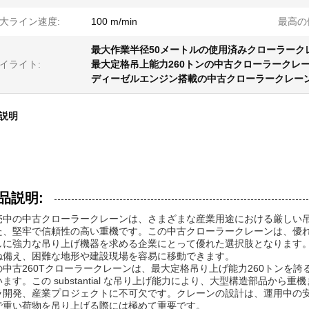
大ライン速度:
100 m/min
最高の
最大作業半径50メートルの使用済みクローラーク
イライト:
最大定格吊上能力260トンの中古クローラークレ
ディーゼルエンジン搭載の中古クローラークレー
説明
品説明:
売中の中古クローラークレーンは、さまざまな産業用途における厳しい
た、堅牢で信頼性の高い重機です。この中古クローラークレーンは、優
しに強力な吊り上げ機器を求める企業にとって優れた選択肢となります。
ね備え、困難な地形や建設現場を容易に移動できます。
の中古260Tクローラークレーンは、最大定格吊り上げ能力260トンを
います。この substantial な吊り上げ能力により、大型構造部品か
ラ開発、産業プロジェクトに不可欠です。クレーンの設計は、運用中の
で重い荷物を吊り上げる際には極めて重要です。