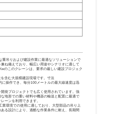
まな重吊りおよび建設作業に最適なソリューションで
を兼ね備えており、幅広い用途やシナリオに適して
42 Kwのこのクレーンは、要求の厳しい建設プロジェク
設を含む大規模建設現場です。寸法
効果的に操作でき、毎分100メートルの最大線速度は迅
。
ラ開発プロジェクトでも広く使用されています。強
難な地形での重い材料や機器の輸送と配置に最適で
クレーンを利用できます。
重工業環境での使用に適しており、大型部品の吊り上
のある設計により、過酷な作業条件に耐え、長期間