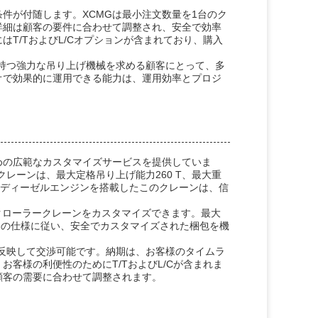
件が付随します。XCMGは最小注文数量を1台のク
詳細は顧客の要件に合わせて調整され、安全で効率
T/TおよびL/Cオプションが含まれており、購入
を持つ強力な吊り上げ機械を求める顧客にとって、多
オで効果的に運用できる能力は、運用効率とプロジ
めの広範なカスタマイズサービスを提供していま
クレーンは、最大定格吊り上げ能力260 T、最大重
の堅牢なディーゼルエンジンを搭載したこのクレーンは、信
Tクローラークレーンをカスタマイズできます。最大
顧客の仕様に従い、安全でカスタマイズされた梱包を機
を反映して交渉可能です。納期は、お客様のタイムラ
客様の利便性のためにT/TおよびL/Cが含まれま
顧客の需要に合わせて調整されます。