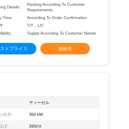
Packing According To Customer
ng Details:
Requirements
y Time:
According To Order Confirmation
件:
T/T、L/C
Ability:
Supply According To Customer Needs
ストプライス
連絡先
ディーゼル
ン出力:
350 kW
上げ:
260のt