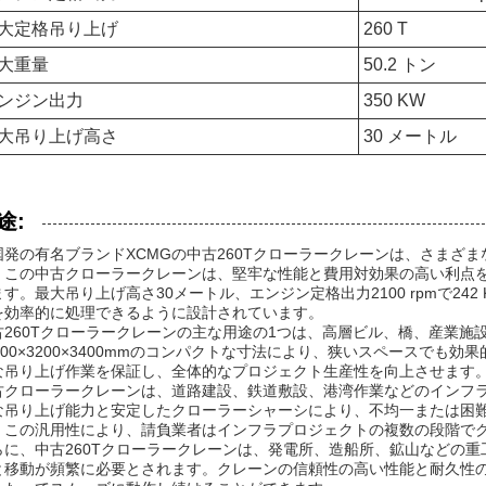
大定格吊り上げ
260 T
大重量
50.2 トン
ンジン出力
350 KW
大吊り上げ高さ
30 メートル
途:
国発の有名ブランドXCMGの中古260Tクローラークレーンは、さまざ
。この中古クローラークレーンは、堅牢な性能と費用対効果の高い利点
ます。最大吊り上げ高さ30メートル、エンジン定格出力2100 rpmで2
を効率的に処理できるように設計されています。
古260Tクローラークレーンの主な用途の1つは、高層ビル、橋、産業施
2500×3200×3400mmのコンパクトな寸法により、狭いスペースでも
な吊り上げ作業を保証し、全体的なプロジェクト生産性を向上させます
古クローラークレーンは、道路建設、鉄道敷設、港湾作業などのインフ
な吊り上げ能力と安定したクローラーシャーシにより、不均一または困
。この汎用性により、請負業者はインフラプロジェクトの複数の段階で
らに、中古260Tクローラークレーンは、発電所、造船所、鉱山などの
と移動が頻繁に必要とされます。クレーンの信頼性の高い性能と耐久性