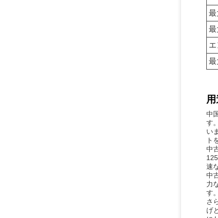
最
最
エ
最
用
中
す
い
ト
中
1
速
中
力
す
さ
げ