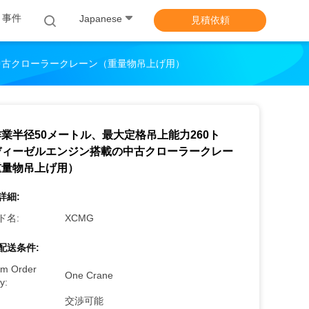
事件
Japanese
見積依頼
中古クローラークレーン（重量物吊上げ用）
業半径50メートル、最大定格吊上能力260ト
ディーゼルエンジン搭載の中古クローラークレー
重量物吊上げ用）
詳細:
ド名:
XCMG
配送条件:
m Order
One Crane
y:
交渉可能