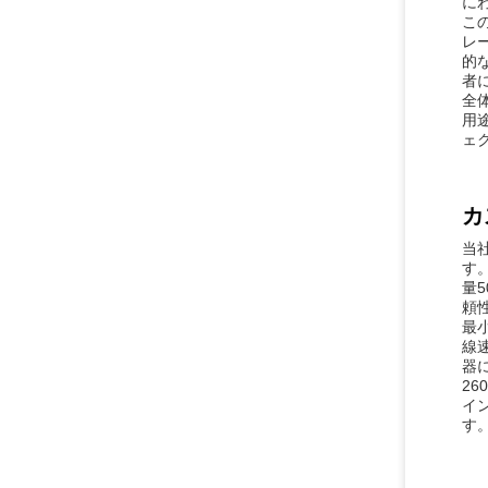
に
こ
レ
的
者
全
用
ェ
カ
当
す
量
頼
最
線
器
2
イ
す