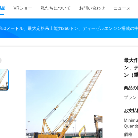
製品
VRショー
私たちについて
お問い合わせ
ニュース
径50メートル、最大定格吊上能力260トン、ディーゼルエンジン搭載の
最大作
ン、
ン（
商品の
ブラン
お支払
Minimu
Quantit
価格: