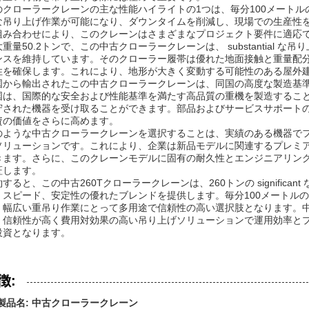
のクローラークレーンの主な性能ハイライトの1つは、毎分100メート
な吊り上げ作業が可能になり、ダウンタイムを削減し、現場での生産性
組み合わせにより、このクレーンはさまざまなプロジェクト要件に適応
重量50.2トンで、この中古クローラークレーンは、 substantial
ンスを維持しています。そのクローラー履帯は優れた地面接触と重量配
性を確保します。これにより、地形が大きく変動する可能性のある屋外
国から輸出されたこの中古クローラークレーンは、同国の高度な製造基
国は、国際的な安全および性能基準を満たす高品質の重機を製造するこ
守された機器を受け取ることができます。部品およびサービスサポート
資の価値をさらに高めます。
のような中古クローラークレーンを選択することは、実績のある機器で
ソリューションです。これにより、企業は新品モデルに関連するプレミ
きます。さらに、このクレーンモデルに固有の耐久性とエンジニアリン
証します。
すると、この中古260Tクローラークレーンは、260トンの significa
、スピード、安定性の優れたブレンドを提供します。毎分100メートルの
、幅広い重吊り作業にとって多用途で信頼性の高い選択肢となります。
、信頼性が高く費用対効果の高い吊り上げソリューションで運用効率と
投資となります。
徴:
製品名: 中古クローラークレーン