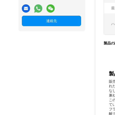
最
連絡先
ハ
製品の
製
販
れ
な
兼
こ
て
フ
離