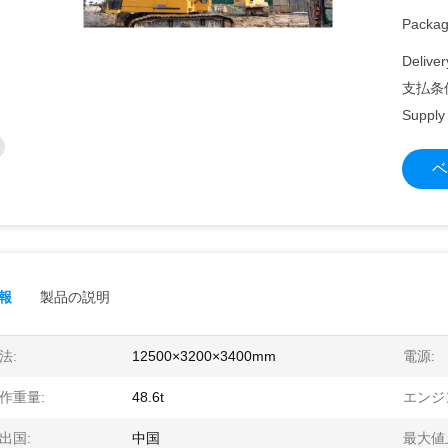
Packagi
Deliver
支払条
Supply 
ベ
報
製品の説明
法:
12500×3200×3400mm
電源:
作重量:
48.6t
エンジ
出国:
中国
最大値