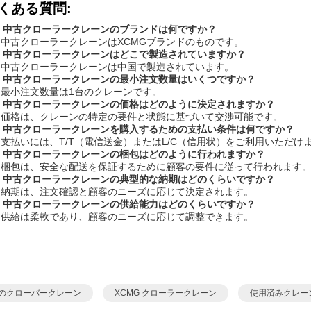
くある質問:
1: 中古クローラークレーンのブランドは何ですか？
1: 中古クローラークレーンはXCMGブランドのものです。
2: 中古クローラークレーンはどこで製造されていますか？
2: 中古クローラークレーンは中国で製造されています。
3: 中古クローラークレーンの最小注文数量はいくつですか？
3: 最小注文数量は1台のクレーンです。
4: 中古クローラークレーンの価格はどのように決定されますか？
4: 価格は、クレーンの特定の要件と状態に基づいて交渉可能です。
5: 中古クローラークレーンを購入するための支払い条件は何ですか？
5: 支払いには、T/T（電信送金）またはL/C（信用状）をご利用いただけ
6: 中古クローラークレーンの梱包はどのように行われますか？
6: 梱包は、安全な配送を保証するために顧客の要件に従って行われます
7: 中古クローラークレーンの典型的な納期はどのくらいですか？
7: 納期は、注文確認と顧客のニーズに応じて決定されます。
8: 中古クローラークレーンの供給能力はどのくらいですか？
8: 供給は柔軟であり、顧客のニーズに応じて調整できます。
のクローバークレーン
XCMG クローラークレーン
使用済みクレー