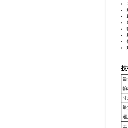
技
最
輸
寸
最
運
エ