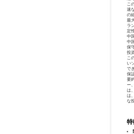
こ
速
の
最大
ラ
定
中
中
保
投
こ
い
で
保
要約
ー
は
は
な
特