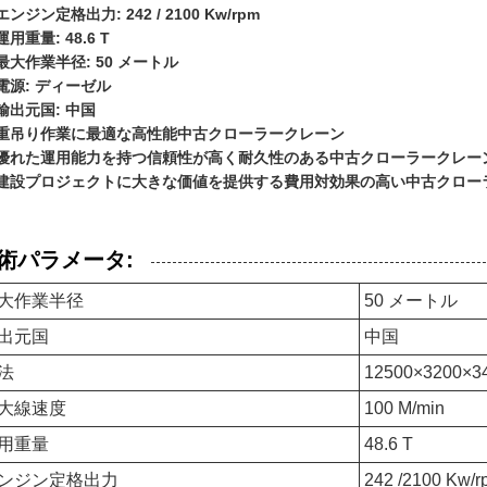
エンジン定格出力: 242 / 2100 Kw/rpm
運用重量: 48.6 T
最大作業半径: 50 メートル
電源: ディーゼル
輸出元国: 中国
重吊り作業に最適な高性能中古クローラークレーン
優れた運用能力を持つ信頼性が高く耐久性のある中古クローラークレー
建設プロジェクトに大きな価値を提供する費用対効果の高い中古クロー
術パラメータ:
大作業半径
50 メートル
出元国
中国
法
12500×3200×
大線速度
100 M/min
用重量
48.6 T
ンジン定格出力
242 /2100 Kw/r