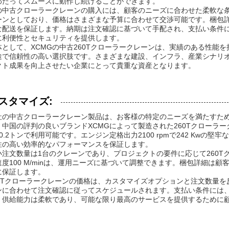
わたってスムーズに動作し続けることができます。
の中古クローラークレーンの購入には、顧客のニーズに合わせた柔軟な条
ーンとしており、価格はさまざまな予算に合わせて交渉可能です。梱包
な配送を保証します。納期は注文確認に基づいて手配され、支払い条件には
に利便性とセキュリティを提供します。
体として、XCMGの中古260Tクローラークレーンは、実績のある性能
途で信頼性の高い選択肢です。さまざまな建設、インフラ、産業シナリ
クト成果を向上させたい企業にとって貴重な資産となります。
スタマイズ:
社の中古クローラークレーン製品は、お客様の特定のニーズを満たすた
。中国の評判の良いブランドXCMGによって製造された260Tクローラー
50.2トンで利用可能です。エンジン定格出力2100 rpmで242 Kw
性の高い効率的なパフォーマンスを保証します。
小注文数量は1台のクレーンであり、プロジェクトの要件に応じて260
速度100 M/minは、運用ニーズに基づいて調整できます。梱包詳細は
に保証します。
60Tクローラークレーンの価格は、カスタマイズオプションと注文数量
ンに合わせて注文確認に従ってスケジュールされます。支払い条件には、お
。供給能力は柔軟であり、可能な限り最高のサービスを提供するために