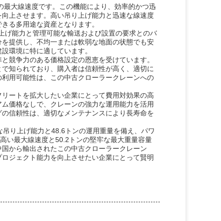
ルの最大線速度です。この機能により、効率的かつ迅
を向上させます。高い吊り上げ能力と迅速な線速度
できる多用途な資産となります。
 な吊り上げ能力と管理可能な輸送および設置の要求とのバ
分を提供し、不均一または軟弱な地面の状態でも安
建設環境に特に適しています。
準と競争力のある価格設定の恩恵を受けています。
とで知られており、購入者は信頼性が高く、適切に
の利用可能性は、この中古クローラークレーンへの
フリートを拡大したい企業にとって費用対効果の高
アム価格なしで、クレーンの強力な運用能力を活用
グの信頼性は、適切なメンテナンスにより長寿命を
nt な吊り上げ能力と48.6トンの運用重量を備え、パワ
高い最大線速度と50.2トンの堅牢な最大重量容量
中国から輸出されたこの中古クローラークレーン
プロジェクト能力を向上させたい企業にとって賢明