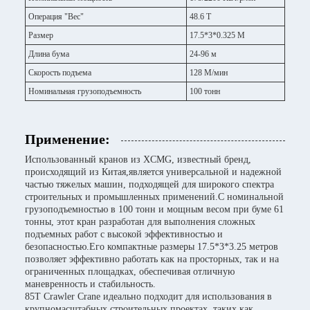
Операция "Вес"
48.6 Т
Размер
17.5*3*0.325 М
Длина бума
24-96 м
Скорость подъема
128 М/мин
Номинальная грузоподъемность
100 тонн
Применение:
Использованный кранов из XCMG, известный бренд,
происходящий из Китая,является универсальной и надежной
частью тяжелых машин, подходящей для широкого спектра
строительных и промышленных применений.С номинальной
грузоподъемностью в 100 тонн и мощным весом при буме 61
тонны, этот кран разработан для выполнения сложных
подъемных работ с высокой эффективностью и
безопасностью.Его компактные размеры 17.5*3*3.25 метров
позволяет эффективно работать как на просторных, так и на
ограниченных площадках, обеспечивая отличную
маневренность и стабильность.
85T Crawler Crane идеально подходит для использования в
крупномасштабных строительных проектах, таких как