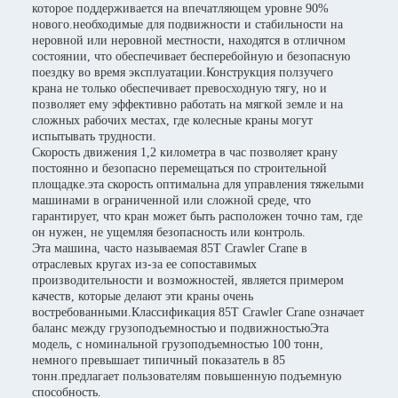
которое поддерживается на впечатляющем уровне 90%
нового.необходимые для подвижности и стабильности на
неровной или неровной местности, находятся в отличном
состоянии, что обеспечивает бесперебойную и безопасную
поездку во время эксплуатации.Конструкция ползучего
крана не только обеспечивает превосходную тягу, но и
позволяет ему эффективно работать на мягкой земле и на
сложных рабочих местах, где колесные краны могут
испытывать трудности.
Скорость движения 1,2 километра в час позволяет крану
постоянно и безопасно перемещаться по строительной
площадке.эта скорость оптимальна для управления тяжелыми
машинами в ограниченной или сложной среде, что
гарантирует, что кран может быть расположен точно там, где
он нужен, не ущемляя безопасность или контроль.
Эта машина, часто называемая 85T Crawler Crane в
отраслевых кругах из-за ее сопоставимых
производительности и возможностей, является примером
качеств, которые делают эти краны очень
востребованными.Классификация 85T Crawler Crane означает
баланс между грузоподъемностью и подвижностьюЭта
модель, с номинальной грузоподъемностью 100 тонн,
немного превышает типичный показатель в 85
тонн.предлагает пользователям повышенную подъемную
способность.