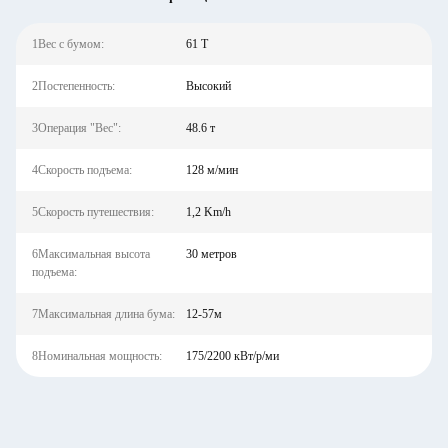
1Вес с бумом:
61 Т
2Постепенность:
Высокий
3Операция "Вес":
48.6 т
4Скорость подъема:
128 м/мин
5Скорость путешествия:
1,2 Km/h
6Максимальная высота
30 метров
подъема:
7Максимальная длина бума:
12-57м
8Номинальная мощность:
175/2200 кВт/р/ми