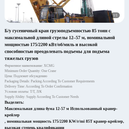
1
/
1
Б/у гусеничный кран грузоподъемностью 85 тонн с
максимальной длиной стрелы 12–57 м, номинальной
мощностью 175/2200 кВт/об/миль и высокой
способностью преодолевать подъемы для подъема
тяжелых грузов
Фирменное наименование: XCMG
Minimum Order Quantity: One Crane
Цена: Подлежит обсуждению
Packaging Details: Packing According To Customer Requirements
Delivery Time: According To Order Confirmation
Условия оплаты: Т/Т, Л/К
Supply Ability: Supply According To Customer Needs
Выделить:
Максимальная длина бума 12-57 м Использованный кранер-
крейлер
,
номинальная мощность 175/2200 KW/r/mi 85T кранер-крейлер
,
высокая степень квалификации