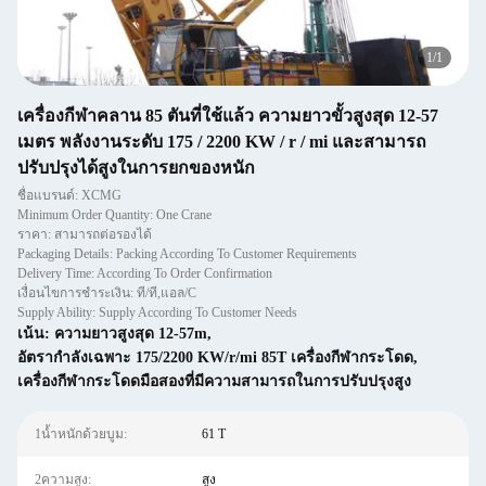
1
/
1
เครื่องกีฬาคลาน 85 ตันที่ใช้แล้ว ความยาวขั้วสูงสุด 12-57
เมตร พลังงานระดับ 175 / 2200 KW / r / mi และสามารถ
ปรับปรุงได้สูงในการยกของหนัก
ชื่อแบรนด์: XCMG
Minimum Order Quantity: One Crane
ราคา: สามารถต่อรองได้
Packaging Details: Packing According To Customer Requirements
Delivery Time: According To Order Confirmation
เงื่อนไขการชำระเงิน: ที/ที,แอล/C
Supply Ability: Supply According To Customer Needs
เน้น:
ความยาวสูงสุด 12-57m
,
อัตรากําลังเฉพาะ 175/2200 KW/r/mi 85T เครื่องกีฬากระโดด
,
เครื่องกีฬากระโดดมือสองที่มีความสามารถในการปรับปรุงสูง
1น้ำหนักด้วยบูม:
61 T
2ความสูง:
สูง