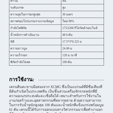
ทำใน
จีน
ระดับเกรด
สูง
ความสูงในการยกสูงสุด
30 เมตร
สภาพของโปรแกรมรวบรวมข้อมูล
ใหม่ 90%
กำลังไฟพิกัด
175/2200 กิโลวัตต์/รอบ/ไมล์
น้ำหนักการดำเนินงาน
48.6 ตัน
มิติ
17.5*3*0.325 ม
ความยาวบูม
24-96 ม
ความเร็วรอก
128 ม./นาที
พิกัดกำลังโหลด
100 ตัน
การใช้งาน:
เครนตีนตะขาบมือสองจาก XCMG ซึ่งเป็นแบรนด์ที่มีชื่อเสียงที่
มีต้นกำเนิดในประเทศจีน เป็นชิ้นส่วนเครื่องจักรกลหนักที่มี
ความอเนกประสงค์และเชื่อถือได้ เหมาะสำหรับการใช้งานใน
งานก่อสร้างและอุตสาหกรรมที่หลากหลาย ด้วยความสามารถ
ในการรับน้ำหนักสูงสุด 100 ตันและน้ำหนักที่แข็งแกร่งพร้อมบูม
61 ตัน เครนนี้ได้รับการออกแบบทางวิศวกรรมมาเพื่อทำงานยก