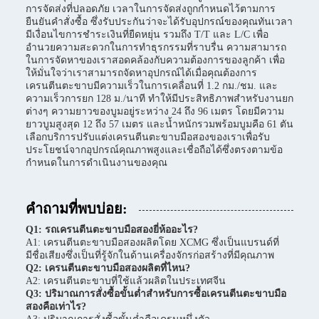
การจัดส่งที่ปลอดภัย เวลาในการจัดส่งถูกกำหนดไว้ตามการ
ยืนยันคำสั่งซื้อ ซึ่งรับประกันว่าจะได้รับอุปกรณ์ของคุณทันเวลา
มีเงื่อนไขการชำระเงินที่ยืดหยุ่น รวมถึง T/T และ L/C เพื่อ
อำนวยความสะดวกในการทำธุรกรรมที่ราบรื่น ความสามารถ
ในการจัดหาของเราสอดคล้องกับความต้องการของลูกค้า เพื่อ
ให้มั่นใจว่าเราสามารถจัดหาอุปกรณ์ได้เมื่อคุณต้องการ
เครนตีนตะขาบมีความเร็วในการเคลื่อนที่ 1.2 กม./ชม. และ
ความเร็วการยก 128 ม./นาที ทำให้มีประสิทธิภาพสำหรับงานยก
ต่างๆ ความยาวของบูมอยู่ระหว่าง 24 ถึง 96 เมตร โดยมีความ
ยาวบูมสูงสุด 12 ถึง 57 เมตร และน้ำหนักรวมพร้อมบูมคือ 61 ตัน
เลือกบริการปรับแต่งเครนตีนตะขาบมือสองของเราเพื่อรับ
ประโยชน์จากอุปกรณ์คุณภาพสูงและเชื่อถือได้ซึ่งตรงตามข้อ
กำหนดในการดำเนินงานของคุณ
คำถามที่พบบ่อย:
Q1: รถเครนตีนตะขาบมือสองยี่ห้ออะไร?
A1: เครนตีนตะขาบมือสองผลิตโดย XCMG ซึ่งเป็นแบรนด์ที่
มีชื่อเสียงซึ่งเป็นที่รู้จักในด้านเครื่องจักรก่อสร้างที่มีคุณภาพ
Q2: เครนตีนตะขาบมือสองผลิตที่ไหน?
A2: เครนตีนตะขาบที่ใช้แล้วผลิตในประเทศจีน
Q3: ปริมาณการสั่งซื้อขั้นต่ำสำหรับการซื้อเครนตีนตะขาบมือ
สองคือเท่าไร?