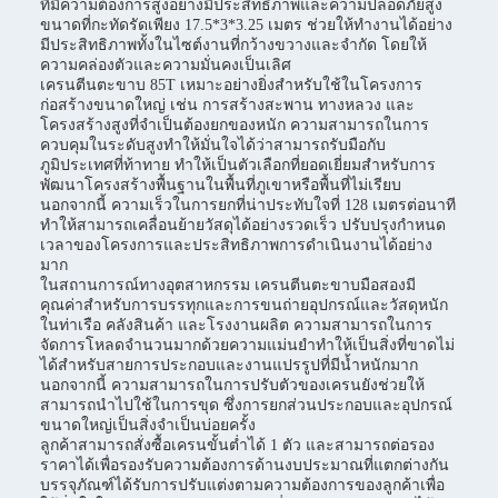
ที่มีความต้องการสูงอย่างมีประสิทธิภาพและความปลอดภัยสูง
ขนาดที่กะทัดรัดเพียง 17.5*3*3.25 เมตร ช่วยให้ทำงานได้อย่าง
มีประสิทธิภาพทั้งในไซต์งานที่กว้างขวางและจำกัด โดยให้
ความคล่องตัวและความมั่นคงเป็นเลิศ
เครนตีนตะขาบ 85T เหมาะอย่างยิ่งสำหรับใช้ในโครงการ
ก่อสร้างขนาดใหญ่ เช่น การสร้างสะพาน ทางหลวง และ
โครงสร้างสูงที่จำเป็นต้องยกของหนัก ความสามารถในการ
ควบคุมในระดับสูงทำให้มั่นใจได้ว่าสามารถรับมือกับ
ภูมิประเทศที่ท้าทาย ทำให้เป็นตัวเลือกที่ยอดเยี่ยมสำหรับการ
พัฒนาโครงสร้างพื้นฐานในพื้นที่ภูเขาหรือพื้นที่ไม่เรียบ
นอกจากนี้ ความเร็วในการยกที่น่าประทับใจที่ 128 เมตรต่อนาที
ทำให้สามารถเคลื่อนย้ายวัสดุได้อย่างรวดเร็ว ปรับปรุงกำหนด
เวลาของโครงการและประสิทธิภาพการดำเนินงานได้อย่าง
มาก
ในสถานการณ์ทางอุตสาหกรรม เครนตีนตะขาบมือสองมี
คุณค่าสำหรับการบรรทุกและการขนถ่ายอุปกรณ์และวัสดุหนัก
ในท่าเรือ คลังสินค้า และโรงงานผลิต ความสามารถในการ
จัดการโหลดจำนวนมากด้วยความแม่นยำทำให้เป็นสิ่งที่ขาดไม่
ได้สำหรับสายการประกอบและงานแปรรูปที่มีน้ำหนักมาก
นอกจากนี้ ความสามารถในการปรับตัวของเครนยังช่วยให้
สามารถนำไปใช้ในการขุด ซึ่งการยกส่วนประกอบและอุปกรณ์
ขนาดใหญ่เป็นสิ่งจำเป็นบ่อยครั้ง
ลูกค้าสามารถสั่งซื้อเครนขั้นต่ำได้ 1 ตัว และสามารถต่อรอง
ราคาได้เพื่อรองรับความต้องการด้านงบประมาณที่แตกต่างกัน
บรรจุภัณฑ์ได้รับการปรับแต่งตามความต้องการของลูกค้าเพื่อ