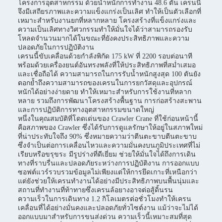
โครงการอุตสาหกรรม ด้วยน้ำหนักการทำงาน 48.6 ตัน เครนนี้
จึงมีเสถียรภาพและความแข็งแกร่งเป็นเลิศ ทำให้เป็นตัวเลือกที่
เหมาะสำหรับงานยกที่หลากหลาย โครงสร้างที่แข็งแกร่งและ
ความเป็นเลิศทางวิศวกรรมทำให้มั่นใจได้ว่าสามารถรองรับ
โหลดจำนวนมากได้ในขณะที่ยังคงประสิทธิภาพและความ
ปลอดภัยในการปฏิบัติงาน
เครนนี้ขับเคลื่อนด้วยกำลังพิกัด 175 kW ที่ 2200 รอบต่อนาที
พร้อมด้วยเครื่องยนต์อันทรงพลังที่ให้ประสิทธิภาพที่สม่ำเสมอ
และเชื่อถือได้ ความสามารถในการรับน้ำหนักสูงสุด 100 ตันยัง
ตอกย้ำถึงความสามารถของเครนในการยกวัสดุและอุปกรณ์
หนักได้อย่างง่ายดาย ทำให้เหมาะสำหรับการใช้งานที่หลาก
หลาย รวมถึงการพัฒนาโครงสร้างพื้นฐาน การก่อสร้างสะพาน
และการปฏิบัติการทางอุตสาหกรรมขนาดใหญ่
หนึ่งในคุณสมบัติที่โดดเด่นของ Crawler Crane ที่ใช้ก่อนหน้านี้
คือสภาพของ Crawler ซึ่งได้รับการดูแลรักษาให้อยู่ในสภาพใหม่
ที่น่าประทับใจถึง 90% ซึ่งหมายความว่าตีนตะขาบตีนตะขาบ
ซึ่งจำเป็นต่อการเคลื่อนไหวและความมั่นคงบนภูมิประเทศที่ไม่
เรียบหรือขรุขระ มีรูปร่างที่ดีเยี่ยม ช่วยให้มั่นใจได้ถึงการเดิน
ทางที่ราบรื่นและปลอดภัยระหว่างการปฏิบัติงาน การออกแบบ
ซอฟต์แวร์รวบรวมข้อมูลไม่เพียงแต่ให้การยึดเกาะที่เหนือกว่า
แต่ยังช่วยให้เครนทำงานได้อย่างมีประสิทธิภาพบนพื้นนุ่มและ
สถานที่ทำงานที่ท้าทายซึ่งเครนล้อยางอาจต่อสู้ดิ้นรน
ความเร็วในการเดินทาง 1.2 กิโลเมตรต่อชั่วโมงทำให้เครน
เคลื่อนที่ได้อย่างมั่นคงและปลอดภัยทั่วไซต์งาน แม้ว่าจะไม่ได้
ออกแบบมาสำหรับการขนส่งด่วน ความเร็วนี้เหมาะสมที่สุด