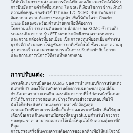
ให้มั่นใจในการขนส่งและการจัดส่งที่ปลอดภัย เวลาจัดส่งได้รับ
การยืนยันตามคำสั่งซื้อเฉพาะ ในขณะที่เงื่อนไขการชำระเงินมี
ความยืดหยุ่น รองรับวิธี T/T และ L/C XCMG รับประกันการ
จัดหาตามความต้องการของลูกค้า เพื่อให้มั่นใจว่า Crawler
Crane มือสองจะพร้อมจำหน่ายทุกเมื่อที่ต้องการ
โดยรวมแล้ว รถเครนตีนตะขาบมือสองของ XCMG ซึ่งรวมถึง
รถเครนตีนตะขาบรุ่น 85T มอบประสิทธิภาพ ความทนทาน
และความคล่องตัวที่ยอดเยี่ยม เป็นการลงทุนที่ยอดเยี่ยมสำหรับ
ธุรกิจที่กำลังมองหาโซลูชันการยกที่เชื่อถือได้ ซึ่งรวมเอาความจุ
สูง ความเร็ว และความสามารถในการปรับตัวเข้ากับโอกาส
และสถานการณ์การใช้งานที่หลากหลาย
การปรับแต่ง:
เครนตีนตะขาบมือสอง XCMG ของเรานำเสนอบริการปรับแต่ง
พิเศษที่ปรับแต่งให้ตรงกับความต้องการเฉพาะของคุณ มีต้น
กำเนิดมาจากประเทศจีน เครนตีนตะขาบที่ใช้ก่อนหน้านี้แต่ละ
ตัวได้รับการตรวจสอบและบำรุงรักษาอย่างรอบคอบเพื่อให้
มั่นใจถึงประสิทธิภาพและความน่าเชื่อถือสูงสุด
เรายอมรับปริมาณการสั่งซื้อขั้นต่ำของเครนหนึ่งตัว เพื่อให้คุณ
เลือกซื้อเครนตีนตะขาบมือสองที่สมบูรณ์แบบสำหรับโครงการ
ของคุณ ราคาสามารถต่อรองได้เพื่อให้คุณได้รับความคุ้มค่าที่ดี
ที่สุด
การบรรจุเสร็จสิ้นตามความต้องการของลูกค้าเพื่อให้แน่ใจว่ามี