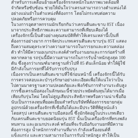
สำหรับการเคลื่อนย้ายเครื่องจักรกลหนักในสภาพแวดล้อมที่
จำกัดหรือซับซ้อน ช่วยให้มั่นใจว่าเครนสามารถวางตำแหน่งได้
อย่างแม่นยำในตำแหน่งที่ต้องการ โดยไม่กระทบต่อความ
ปลอดภัยหรือการควบคุม
ในวงการอุตสาหกรรมมักเรียกกันว่าเครนตีนตะขาบ 85T เนื่อง
มาจากประสิทธิภาพและความสามารถที่เทียบเคียงได้
เครื่องจักรนี้เป็นตัวอย่างคุณสมบัติที่ทำให้เครนเหล่านี้เป็นที่
ต้องการอย่างมาก การจัดประเภทเครนตีนตะขาบรุ่น 85T แสดง
ถึงความสมดุลระหว่างความสามารถในการยกและความคล่อง
ตัว ทำให้มีความอเนกประสงค์สำหรับงานยกและการก่อสร้างที่
หลากหลาย รถรุ่นนี้มีความสามารถในการรับน้ำหนักสูงสุด 100
ตัน ซึ่งสูงกว่าเกณฑ์มาตรฐานทั่วไปที่ 85 ตันเล็กน้อย ทำให้ผู้ใช้
มีกำลังในการยกที่ได้รับการปรับปรุง
เนื่องจากเป็นเครนตีนตะขาบที่ใช้ก่อนหน้านี้ เครื่องจักรนี้ได้รับ
การตรวจสอบและบำรุงรักษาอย่างละเอียดเพื่อให้แน่ใจว่าเป็น
ไปตามมาตรฐานความปลอดภัยและฟังก์ชันการทำงานระดับสูง
การซื้อเครนมือสองในลักษณะนี้ช่วยประหยัดต้นทุนได้มากเมื่อ
เทียบกับรุ่นใหม่ โดยไม่สูญเสียประสิทธิภาพหรือความน่าเชื่อถือ
นับเป็นการลงทุนที่ยอดเยี่ยมสำหรับบริษัทที่ต้องการขยายกลุ่ม
อุปกรณ์ด้วยเครื่องจักรที่เชื่อถือได้และมีประวัติที่พิสูจน์แล้ว
โดยสรุป เครนตีนตะขาบมือสองนี้ ซึ่งมักจัดอยู่ในประเภทเดียว
กับเครนตีนตะขาบยอดนิยมรุ่น 85T นั้นเป็นเครื่องจักรที่ทรงพลัง
ทนทาน และอเนกประสงค์ พร้อมที่จะรับมือกับงานยกที่มีความ
ต้องการสูง น้ำหนักการทำงานที่มาก กำลังเครื่องยนต์ที่
แข็งแกร่ง และความสามารถในการรับน้ำหนักสูง ทำให้เป็น