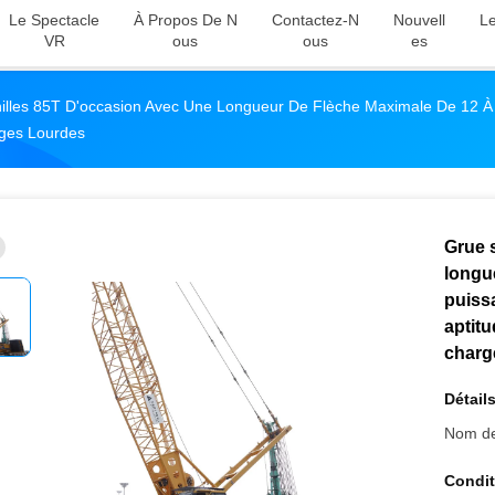
Le Spectacle
À Propos De N
Contactez-N
Nouvell
Le
VR
Ous
Ous
Es
illes 85T D'occasion Avec Une Longueur De Flèche Maximale De 12 À
rges Lourdes
Grue 
longu
puiss
aptitu
charg
Détails
Nom de
Condit