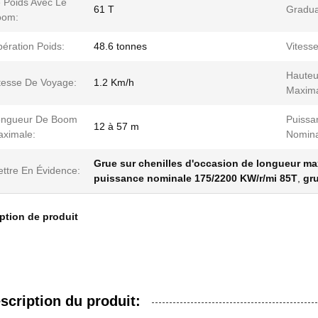
 Poids Avec Le
61 T
Gradual
oom:
ération Poids:
48.6 tonnes
Vitess
Hauteu
tesse De Voyage:
1.2 Km/h
Maxima
ongueur De Boom
Puissa
12 à 57 m
ximale:
Nomina
Grue sur chenilles d'occasion de longueur ma
ttre En Évidence:
puissance nominale 175/2200 KW/r/mi 85T
,
gru
ption de produit
scription du produit: