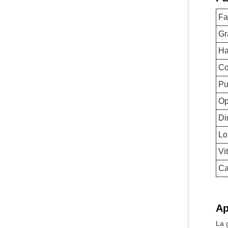
Fa
Gr
Ha
Co
Pu
Op
Di
Lo
Vi
Ca
Ap
La 