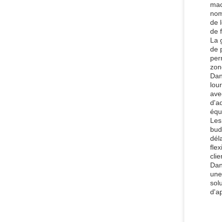
mac
nom
de 
de 
La 
de 
per
zon
Dan
lou
ave
d'a
équ
Les
bud
dél
fle
cli
Dan
une
sol
d'ap