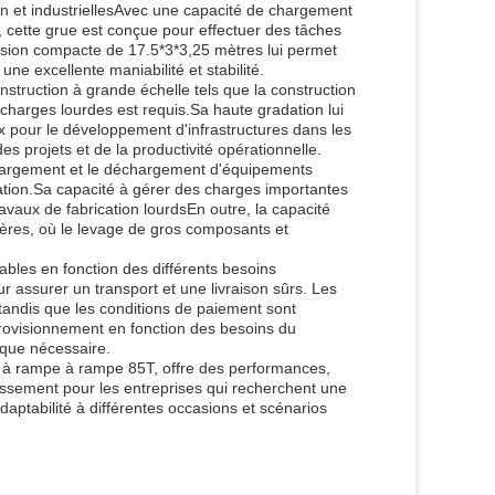
on et industriellesAvec une capacité de chargement
 cette grue est conçue pour effectuer des tâches
nsion compacte de 17.5*3*3,25 mètres lui permet
ne excellente maniabilité et stabilité.
nstruction à grande échelle tels que la construction
charges lourdes est requis.Sa haute gradation lui
oix pour le développement d'infrastructures dans les
s projets et de la productivité opérationnelle.
e chargement et le déchargement d'équipements
ication.Sa capacité à gérer des charges importantes
avaux de fabrication lourdsEn outre, la capacité
inières, où le levage de gros composants et
bles en fonction des différents besoins
r assurer un transport et une livraison sûrs. Les
 tandis que les conditions de paiement sont
provisionnement en fonction des besoins du
 que nécessaire.
 à rampe à rampe 85T, offre des performances,
tissement pour les entreprises qui recherchent une
adaptabilité à différentes occasions et scénarios