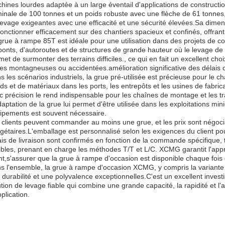
hines lourdes adaptée à un large éventail d'applications de constructi
inale de 100 tonnes et un poids robuste avec une flèche de 61 tonnes,
levage exigeantes avec une efficacité et une sécurité élevées.Sa dime
fonctionner efficacement sur des chantiers spacieux et confinés, offrant u
grue à rampe 85T est idéale pour une utilisation dans des projets de co
ponts, d'autoroutes et de structures de grande hauteur où le levage de 
met de surmonter des terrains difficiles., ce qui en fait un excellent ch
es montagneuses ou accidentées.amélioration significative des délais de
s les scénarios industriels, la grue pré-utilisée est précieuse pour l
rds et de matériaux dans les ports, les entrepôts et les usines de fabr
c précision le rend indispensable pour les chaînes de montage et les tr
daptation de la grue lui permet d'être utilisée dans les exploitations m
ipements est souvent nécessaire.
 clients peuvent commander au moins une grue, et les prix sont négocia
gétaires.L'emballage est personnalisé selon les exigences du client pou
ais de livraison sont confirmés en fonction de la commande spécifique,
xibles, prenant en charge les méthodes T/T et L/C. XCMG garantit l'ap
ent,s'assurer que la grue à rampe d'occasion est disponible chaque fois
s l'ensemble, la grue à rampe d'occasion XCMG, y compris la variante
 durabilité et une polyvalence exceptionnelles.C'est un excellent inves
ution de levage fiable qui combine une grande capacité, la rapidité et l'
plication.