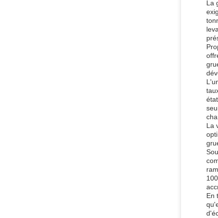
La 
exi
ton
lev
prés
Pro
off
gru
dév
L'u
tau
éta
seu
cha
La 
opt
gru
Sou
com
ram
100
acc
En 
qu'
d'é