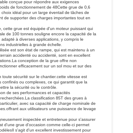
 fiable conçue pour répondre aux exigences
n poids de fonctionnement de 48Cette grue de 0,6
n choix idéal pour un large éventail de tâches de
tent de supporter des charges importantes tout en
 cette grue est équipée d'un moteur puissant qui
ale de 100 tonnes souligne encore la capacité de la
 adapté à diverses applications, y compris le
ns industrielles à grande échelle.
ilisée est son état de rampe, qui est maintenu à un
 terrain accidenté ou accidenté, sont en excellent
tions.La conception de la grue offre non
nctionner efficacement sur un sol mou et sur des
oute sécurité sur le chantier.cette vitesse est
onfinés ou complexes, ce qui garantit que la
tre la sécurité ou le contrôle.
son de ses performances et capacités
s recherchées.La classification 85T des grues à
particulier, avec sa capacité de charge nominale de
s.offrant aux utilisateurs une puissance de levage
gneusement inspectée et entretenue pour s'assurer
hat d'une grue d'occasion comme celle-ci permet
èlesIl s'agit d'un excellent investissement pour