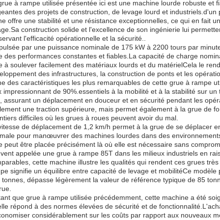
grue à rampe utilisée présentée ici est une machine lourde robuste et
geantes des projets de construction, de levage lourd et industriels.d'u
ne offre une stabilité et une résistance exceptionnelles, ce qui en fait u
age.Sa construction solide et l'excellence de son ingénierie lui permet
ervant l'efficacité opérationnelle et la sécurité..
pulsée par une puissance nominale de 175 kW à 2200 tours par minute,
re des performances constantes et fiables.La capacité de charge nomin
e à soulever facilement des matériaux lourds et du matérielCela le rend
eloppement des infrastructures, la construction de ponts et les opératio
ne des caractéristiques les plus remarquables de cette grue à rampe ut
x impressionnant de 90%.essentiels à la mobilité et à la stabilité sur un
t, assurant un déplacement en douceur et en sécurité pendant les opéra
lement une traction supérieure, mais permet également à la grue de fo
ntiers difficiles où les grues à roues peuvent avoir du mal.
vitesse de déplacement de 1,2 km/h permet à la grue de se déplacer en t
imale pour manœuvrer des machines lourdes dans des environnements c
e peut être placée précisément là où elle est nécessaire sans compromet
vent appelée une grue à rampe 85T dans les milieux industriels en rai
parables, cette machine illustre les qualités qui rendent ces grues trè
pe signifie un équilibre entre capacité de levage et mobilitéCe modèle 
 tonnes, dépasse légèrement la valeur de référence typique de 85 tonne
rue.
tant que grue à rampe utilisée précédemment, cette machine a été soi
elle répond à des normes élevées de sécurité et de fonctionnalité.L'ac
conomiser considérablement sur les coûts par rapport aux nouveaux mod