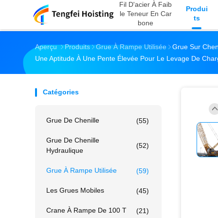
Fil D'acier À Faib
Produi
Le Teneur En Car
Ts
Bone
Aperçu
Produits
Grue À Rampe Utilisée
Grue Sur Chen
Une Aptitude À Une Pente Élevée Pour Le Levage De Cha
Catégories
Grue De Chenille
(55)
Grue De Chenille
(52)
Hydraulique
Grue À Rampe Utilisée
(59)
Les Grues Mobiles
(45)
Crane À Rampe De 100 T
(21)