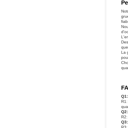
Pe
Not
gru
fiab
Nou
d'o
L'e
Des
que
La 
pou
Cho
qua
FA
Q1:
R1:
qual
Q2:
R2:
Q3:
R3: