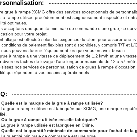
rsonnalisation:
re grue à rampe XCMG offre des services exceptionnels de personnali
e à rampe utilisée précédemment est soigneusement inspectée et entr
ilité optimales.
s acceptons une quantité minimale de commande d'une grue, ce qui vo
ccasion pour votre projet.
mballage est effectué selon les exigences du client pour assurer une liv
 conditions de paiement flexibles sont disponibles, y compris T/T et L/C
 nous pouvons fournir l'équipement lorsque vous en avez besoin.
grue à rampe a une vitesse de déplacement de 1,2 km/h et une vitesse 
r diverses tâches de levage.d'une longueur maximale de 12 à 57 mètres
isissez nos services de personnalisation de grues à rampe d'occasion 
lité qui répondent à vos besoins opérationnels.
Q:
 Quelle est la marque de la grue à rampe utilisée?
 La grue à rampe utilisée est fabriquée par XCMG, une marque réputé
ité.
 Où la grue à rampe utilisée est-elle fabriquée?
 La grue à rampe utilisée est fabriquée en Chine.
 Quelle est la quantité minimale de commande pour l'achat de la g
 La quantité minimale de commande est une grue.