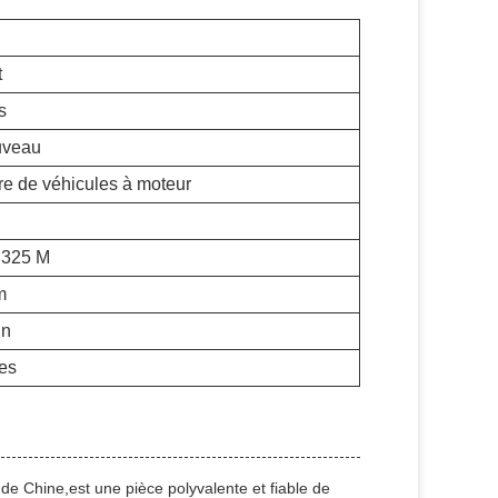
t
s
uveau
e de véhicules à moteur
.325 M
m
in
es
 Chine,est une pièce polyvalente et fiable de