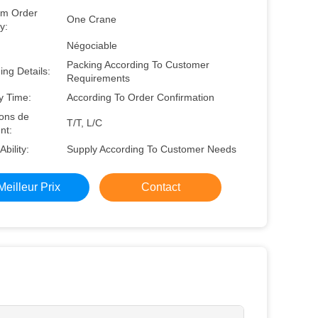
m Order
One Crane
y:
Négociable
Packing According To Customer
ng Details:
Requirements
y Time:
According To Order Confirmation
ions de
T/T, L/C
nt:
Ability:
Supply According To Customer Needs
Meilleur Prix
Contact