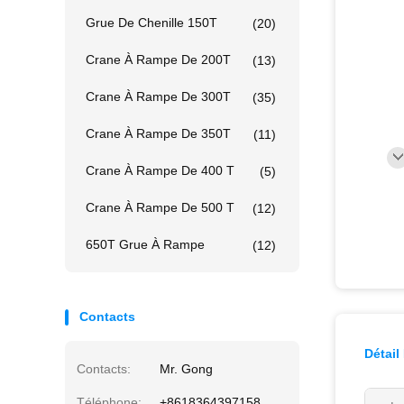
Grue De Chenille 150T
(20)
Crane À Rampe De 200T
(13)
Crane À Rampe De 300T
(35)
Crane À Rampe De 350T
(11)
Crane À Rampe De 400 T
(5)
Crane À Rampe De 500 T
(12)
650T Grue À Rampe
(12)
Contacts
Détail
Contacts:
Mr. Gong
Téléphone:
+8618364397158