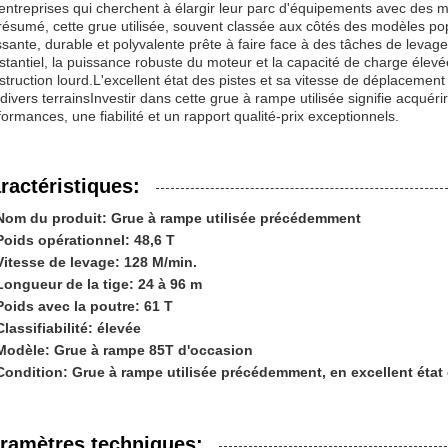
 entreprises qui cherchent à élargir leur parc d'équipements avec des ma
résumé, cette grue utilisée, souvent classée aux côtés des modèles pop
ssante, durable et polyvalente prête à faire face à des tâches de leva
stantiel, la puissance robuste du moteur et la capacité de charge élevée
struction lourd.L'excellent état des pistes et sa vitesse de déplacement 
 divers terrainsInvestir dans cette grue à rampe utilisée signifie acquéri
formances, une fiabilité et un rapport qualité-prix exceptionnels.
ractéristiques:
Nom du produit: Grue à rampe utilisée précédemment
Poids opérationnel: 48,6 T
Vitesse de levage: 128 M/min.
Longueur de la tige: 24 à 96 m
Poids avec la poutre: 61 T
Classifiabilité: élevée
Modèle: Grue à rampe 85T d'occasion
Condition: Grue à rampe utilisée précédemment, en excellent éta
ramètres techniques: