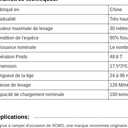
briqué en
Chine
adualité
Très hau
uteur maximale de levage
30 mètre
ndition de l'espèce
90% No
issance nominale
Le nombr
ération Poids
48.6 T
mension
17.5*3*0
ngueur de la tige
24 à 96 
tesse de levage
128 M/m
pacité de chargement nominale
100 tonn
plications:
grue à ramper d'occasion de XCMG, une marque renommée originaire de