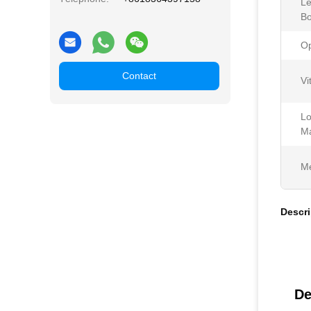
Le
B
Op
Contact
Vi
L
Ma
Me
Descri
De