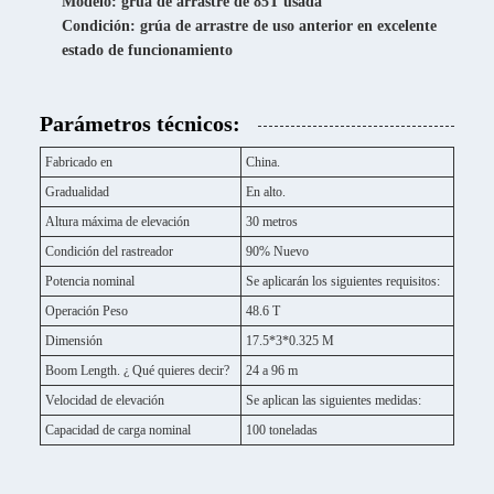
Modelo: grúa de arrastre de 85T usada
Condición: grúa de arrastre de uso anterior en excelente
estado de funcionamiento
Parámetros técnicos:
Fabricado en
China.
Gradualidad
En alto.
Altura máxima de elevación
30 metros
Condición del rastreador
90% Nuevo
Potencia nominal
Se aplicarán los siguientes requisitos:
Operación Peso
48.6 T
Dimensión
17.5*3*0.325 M
Boom Length. ¿ Qué quieres decir?
24 a 96 m
Velocidad de elevación
Se aplican las siguientes medidas:
Capacidad de carga nominal
100 toneladas