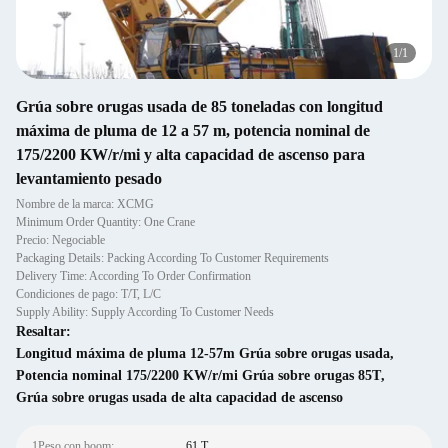
1
/
1
Grúa sobre orugas usada de 85 toneladas con longitud
máxima de pluma de 12 a 57 m, potencia nominal de
175/2200 KW/r/mi y alta capacidad de ascenso para
levantamiento pesado
Nombre de la marca: XCMG
Minimum Order Quantity: One Crane
Precio: Negociable
Packaging Details: Packing According To Customer Requirements
Delivery Time: According To Order Confirmation
Condiciones de pago: T/T, L/C
Supply Ability: Supply According To Customer Needs
Resaltar:
Longitud máxima de pluma 12-57m Grúa sobre orugas usada
,
Potencia nominal 175/2200 KW/r/mi Grúa sobre orugas 85T
,
Grúa sobre orugas usada de alta capacidad de ascenso
1Peso con boom:
61 T