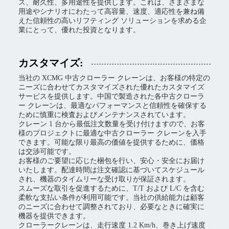
ス、耐久性、多用途性を提供します。これは、さまざまな
用途やシナリオにわたって高容量、速度、適応性を兼ね備
えた信頼性の高いリフティング ソリューションを求める企
業にとって、優れた投資となります。
カスタマイズ:
当社の XCMG 中古クローラー クレーンは、お客様の特定の
ニーズに合わせてカスタマイズされた優れたカスタマイズ
サービスを提供します。中国で製造された各中古クローラ
ー クレーンは、最適なパフォーマンスと信頼性を確保する
ために慎重に検査およびメンテナンスされています。
クレーン 1 台から最低注文数量を受け付けますので、お客
様のプロジェクトに最適な中古クローラー クレーンを入手
できます。可能な限り最高の価値を提供するために、価格
は交渉可能です。
お客様のご要望に応じた梱包を行い、安心・安全にお届け
いたします。配達時間は注文確認に基づいてスケジュール
され、機器のタイムリーな受け取りが保証されます。
スムーズな取引を促進するために、T/T および L/C を含む
柔軟な支払い条件が利用可能です。当社の供給能力は顧客
のニーズに合わせて調整されており、必要なときに確実に
機器を提供できます。
クローラークレーンは、走行速度 1.2 Km/h、巻き上げ速度