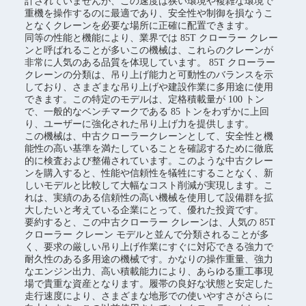
計されていませんが、この速度は狭い環境や複雑な環境で
重機を操作するのに最適であり、安全性や制御を損なうこ
となくクレーンを必要な場所に正確に配置できます。
同等の性能と機能により、業界では 85T クローラー クレー
ンと呼ばれることが多いこの機械は、これらのクレーンが
非常に人気のある品質を体現しています。 85T クローラー
クレーンの分類は、吊り上げ能力と可動性のバランスを示
しており、さまざまな吊り上げや建設作業に多用途に使用
できます。この特定のモデルは、定格積載量が 100 トン
で、一般的なベンチマークである 85 トンをわずかに上回
り、ユーザーに強化された吊り上げ力を提供します。
この機械は、中古クローラークレーンとして、安全性と機
能性の高い基準を満たしていることを確認するために徹底
的に検査および整備されています。このような中古クレー
ンを購入すると、性能や信頼性を犠牲にすることなく、新
しいモデルと比較して大幅なコスト削減が実現します。こ
れは、実績のある信頼性の高い機械を使用して設備群を拡
大したいと考えている企業にとって、優れた投資です。
要約すると、この中古クローラー クレーンは、人気の 85T
クローラー クレーン モデルと並んで分類されることが多
く、要求の厳しい吊り上げ作業にすぐに対応できる強力で
耐久性のある多用途の機械です。かなりの操作重量、強力
なエンジン出力、高い積載能力により、あらゆる重工事現
場で貴重な資産となります。履帯の良好な状態と安定した
走行速度により、さまざまな地形での使いやすさがさらに