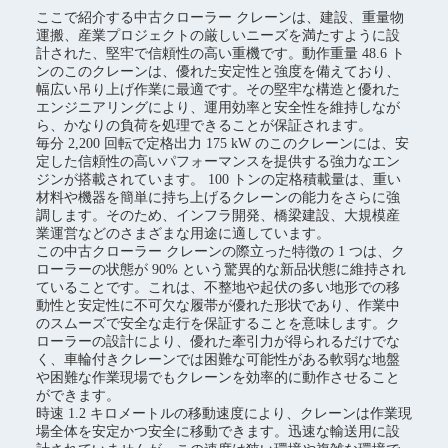
ここで紹介する中古クローラー クレーンは、建設、重量物
運搬、産業プロジェクトの厳しいニーズを満たすように設
計された、堅牢で信頼性の高い重機です。動作重量 48.6 ト
ンのこのクレーンは、優れた安定性と強度を備えており、
幅広い吊り上げ作業に最適です。その堅牢な構造と優れた
エンジニアリングにより、運用効率と安全性を維持しなが
ら、かなりの負荷を処理できることが保証されます。
毎分 2,200 回転で定格出力 175 kW のこのクレーンには、安
定した信頼性の高いパフォーマンスを提供する強力なエン
ジンが搭載されています。 100 トンの定格積載量は、重い
材料や機器を簡単に持ち上げるクレーンの能力をさらに強
調します。そのため、インフラ開発、橋梁建設、大規模産
業運営などのさまざまな用途に適しています。
この中古クローラー クレーンの際立った特徴の 1 つは、ク
ローラーの状態が 90% という驚異的な新品状態に維持され
ていることです。これは、不整地や起伏の多い地形での移
動性と安定性に不可欠な履帯が優れた形状であり、作業中
のスムーズで安全な走行を保証することを意味します。ク
ローラーの設計により、優れた牽引力が得られるだけでな
く、車輪付きクレーンでは困難な可能性がある軟弱な地盤
や困難な作業現場でもクレーンを効率的に動作させること
ができます。
時速 1.2 キロメートルの移動速度により、クレーンは作業現
場全体を安定かつ安全に移動できます。迅速な輸送用に設