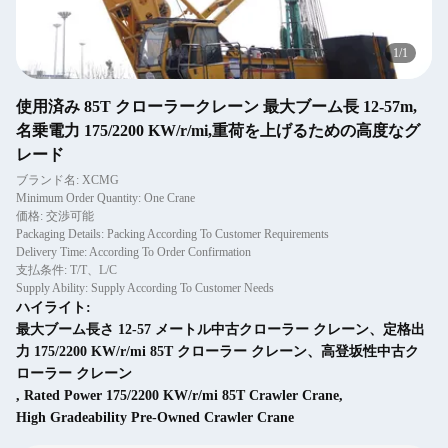
1
/
1
使用済み 85T クローラークレーン 最大ブーム長 12-57m,
名乗電力 175/2200 KW/r/mi,重荷を上げるための高度なグ
レード
ブランド名: XCMG
Minimum Order Quantity: One Crane
価格: 交渉可能
Packaging Details: Packing According To Customer Requirements
Delivery Time: According To Order Confirmation
支払条件: T/T、L/C
Supply Ability: Supply According To Customer Needs
ハイライト:
最大ブーム長さ 12-57 メートル中古クローラー クレーン、定格出
力 175/2200 KW/r/mi 85T クローラー クレーン、高登坂性中古ク
ローラー クレーン
,
Rated Power 175/2200 KW/r/mi 85T Crawler Crane
,
High Gradeability Pre-Owned Crawler Crane