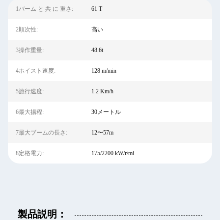
1バーム と 共 に 重さ:
61 T
2順次性:
高い
3操作重量:
48.6t
4ホイスト速度:
128 m/min
5旅行速度:
1.2 Km/h
6最大揚程:
30メートル
7最大ブームの長さ:
12〜57m
8定格電力:
175/2200 kW/r/mi
製品説明：