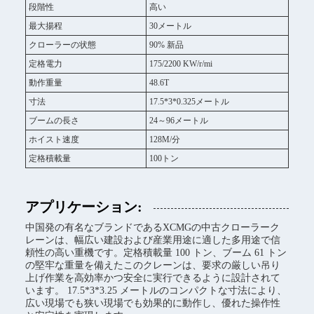
段階性
高い
最大揚程
30メートル
クローラーの状態
90% 新品
定格電力
175/2200 KW/r/mi
動作重量
48.6T
寸法
17.5*3*0.325メートル
ブームの長さ
24～96メートル
ホイスト速度
128M/分
定格積載量
100トン
アプリケーション:
中国発の有名なブランドであるXCMGの中古クローラーク
レーンは、幅広い建設および産業用途に適した多用途で信
頼性の高い重機です。定格積載量 100 トン、ブーム 61 トン
の堅牢な重量を備えたこのクレーンは、要求の厳しい吊り
上げ作業を高効率かつ安全に実行できるように設計されて
います。 17.5*3*3.25 メートルのコンパクトな寸法により、
広い現場でも狭い現場でも効果的に動作し、優れた操作性