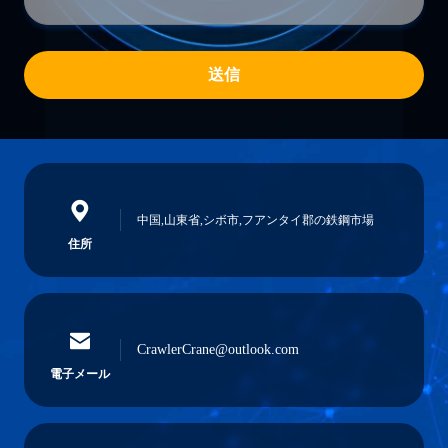
送信
中国,山東省,シボ市,フアンタイ郡の鉄鋼市場
住所
CrawlerCrane@outlook.com
電子メール