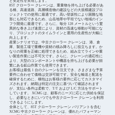
と安定性を実現します。
85T クローラー クレーンは、重量物を持ち上げる必要があ
る橋、高速道路、高層構造物の建設などの大規模建設プロ
ジェクトでの使用に最適です。高い登坂性により困難な地
形にも対応できるため、山岳地帯や平坦でない地域のイン
フラ開発に最適です。さらに、毎分 128 メートルという驚
異的な巻き上げ速度により、資材の迅速な移動が可能にな
り、プロジェクトのタイムラインと運用の生産性が大幅に
向上します。
産業シナリオでは、中古クローラー クレーンは、港、倉
庫、製造工場で重機や資材の積み降ろしに役立ちます。か
なりの荷重を正確に処理できるため、組み立てラインや重
い製造作業には不可欠です。さらに、クレーンの適応性に
より、大型のコンポーネントや機器を持ち上げる必要が頻
繁にある鉱山作業でも使用できます。
お客様は最低 1 台のクレーンを注文でき、さまざまな予算
要件に合わせて価格は交渉可能です。安全な輸送と配送を
確保するために、梱包はお客様の要件に応じてカスタマイ
ズされます。納期は特定の注文に基づいて確認されます
が、支払い条件は柔軟で、T/T および L/C 方法をサポート
しています。 XCMG は、顧客のニーズに応じた供給を保証
し、必要なときにいつでも中古クローラー クレーンを利用
できるようにします。
全体として、85T クローラー クレーン バリアントを含む
XCMG 中古クローラー クレーンは、優れたパフォーマン