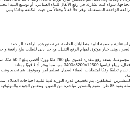
جها. سواء كنت تشارك في رفع الأثقال للبناء الصناعي، أو توسيع البنية التحتية
عة الزاحفة المستعملة توفر حلاً فعالاً وفعالاً من حيث التكلفة ودائمًا يلبي
ستثنائية مصممة لتلبية متطلباتك الخاصة. تم تصنيع هذه الرافعة الزاحفة
ة من قبل العلامة التجارية الشهيرة XCMG في الصين، وهي خيار موثوق لمهام الرفع الثقيل. مع حد أدنى للطلب يبلغ رافعة وا
تتميز رافعة الزاحفة بقوة 85 طن، وهي طراز شائع ضمن مجموعتنا، بسعة رفع مقدرة قصوى تبلغ 260 طنًا ووزنًا أقصى 
، مما يوفر أداءً قويًا ومتانة.
قدم تغليفًا وفقًا لمتطلبات العملاء لضمان تسليم آمن وموثوق. يتم تحديد وقت
ة.
وفر خيارات مريحة للمشترين المختلفين. يتم تخصيص قدرة التوريد لدينا لتلبية احتياجات العملاء، مما
يضمن التوفر في الوقت المناسب لرافعة الزاحفة المستعملة بقوة 85 طن. نقوم بالتصدير مباشرة من الصين، ونضمن الجودة والموثو