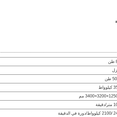
ة
ن
زل
5 طن
لوواط
3200×3400 مم
/دقيقة
ط/دورة في الدقيقة