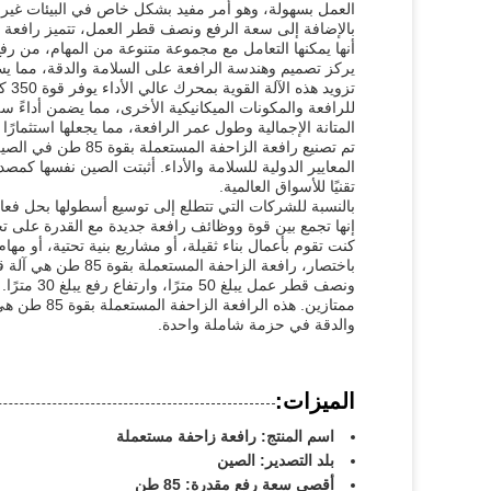
العمل بسهولة، وهو أمر مفيد بشكل خاص في البيئات غير ا
أنها يمكنها التعامل مع مجموعة متنوعة من المهام، من رفع 
يركز تصميم وهندسة الرافعة على السلامة والدقة، مما يسم
تزو
للرافعة والمكونات الميكانيكية الأخرى، مما يضمن أداءً س
المتانة الإجمالية وطول عمر الرافعة، مما يجعلها استثما
تم تصنيع رافعة الزا
المعايير الدولية للسلامة والأداء. أثبتت الصين نفسها كمصدر
تقنيًا للأسواق العالمية.
إنها تجمع بين قوة ووظائف رافعة جديدة مع القدرة على 
كنت تقوم بأعمال بناء ثقيلة، أو مشاريع بنية تحتية، أو مه
ممتازين. هذ
والدقة في حزمة شاملة واحدة.
الميزات:
اسم المنتج: رافعة زاحفة مستعملة
بلد التصدير: الصين
أقصى سعة رفع مقدرة: 85 طن