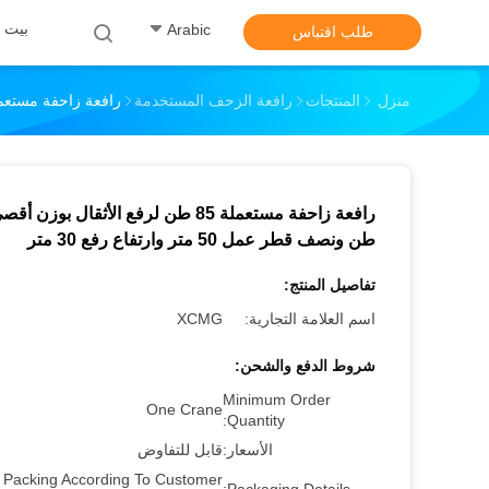
بيت
Arabic
طلب اقتباس
منزل
المنتجات
رافعة الزحف المستخدمة
رافعة زاحفة مستعملة 85 طن لرفع الأثقال بوزن أقصى 50.2 طن ونصف قطر عمل 50 متر وار
طن ونصف قطر عمل 50 متر وارتفاع رفع 30 متر
تفاصيل المنتج:
اسم العلامة التجارية:
XCMG
شروط الدفع والشحن:
Minimum Order
One Crane
Quantity:
الأسعار:
قابل للتفاوض
Packing According To Customer