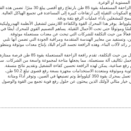
لمستوية أو الوعرة.
بالإضافة إلى سعة الرفع ونصف قطر العمل، تتميز رافعة الزاحفة المستعملة بقوة 85 طن بارتفاع رفع أقصى يبلغ 30 متر
المكونات الثقيلة إلى ارتفاعات كبيرة إلى المساعدة في تجميع الهياكل العالية.
ح للمشغلين بأداء عمليات الرفع بثقة ودقة.
يد هذه الآلة القوية بمحرك عالي الأداء يوفر قوة 350 كيلوواط. يوفر هذا المحرك القوة والكفاءة اللازمتين لتشغيل الأنظمة الهيدروليكية
لسًا وموثوقًا حتى تحت الأحمال الثقيلة. يساهم التصميم القوي للمحرك أيضًا في
رًا فعالًا من حيث التكلفة للشركات التي تبحث عن معدات مستعملة موثوقة.
حفة المستعملة بقوة 85 طن في الصين، وتستفيد من معايير الهندسة المتقدمة ومراقبة الجودة التي تضمن أنها تلبي
 رائد لآلات البناء، وهذه الرافعة تجسد التزام البلاد بإنتاج معدات موثوقة ومتطو
بالنسبة للشركات التي تتطلع إلى توسيع أسطولها بحل فعال من حيث التكلفة، تقدم رافعة الزاحفة المستعملة بقوة 85 طن فرصة مم
تحمل تكاليف آلة مستعملة، مما يجعلها متاحة لمجموعة واسعة من الشركات. سو
ام رفع صناعية، يمكن لهذه الرافعة تحسين كفاءة التشغيل وتقديم نتائج متسقة.
باختصار، رافعة الزاحفة المستعملة بقوة 85 طن هي آلة قوية وموثوقة ومتعددة الاستخدامات مجهزة بسعة رفع قصوى تبلغ 50.2 طن،
ونصف قطر عمل يبلغ 50 مترًا، وارتفاع رفع يبلغ 30 مترًا. تعمل بمحرك بقوة 350 كيلوواط وتم تصنيعها في الصين، وتوفر أداءً ومتانة
ه الرافعة الزاحفة المستعملة بقوة 85 طن هي خيار مثالي لأولئك الذين يبحثون عن حلول رفع قوية تجمع بين القوة والوصول