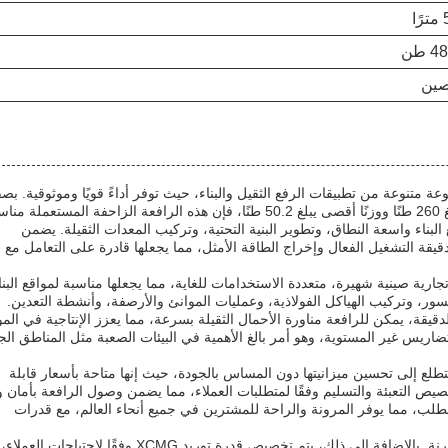
ًا
4 طن
صين
لمجموعة متنوعة من تطبيقات الرفع الثقيل والبناء، حيث توفر أداءً قويًا وموثوقية. بصف
رافعة زاحفة مستعملة سابقًا بسعة رفع مقدرة قصوى تبلغ 260 طنًا ووزنًا أقصى يبلغ 50.2 طنًا، فإن هذه الرافعة الزاحفة المستعملة 
البناء واسعة النطاق، وتطوير البنية التحتية، وتركيب المعدات الثقيلة. يضمن
در بـ 242 كيلوواط / 2100 دورة في الدقيقة التشغيل الفعال وإخراج الطاقة الأمثل، مما يجعلها قادرة على التعامل مع
 المستعملة من XCMG، وهي علامة تجارية صينية شهيرة، متعددة الاستخدامات للغاية، مما يجعلها مناسبة لمواقع البن
جسور، وتركيب الهياكل الفولاذية، وعمليات الموانئ والأرصفة، وأنشطة التعدين.
القصوى الكبيرة البالغة 100 متر في الدقيقة، يمكن للرافعة مناورة الأحمال الثقيلة بسرعة، مما يعزز الإنتاجية في ال
اريس غير المستوية، وهو أمر بالغ الأهمية في البيئات الصعبة مثل المناطق الجب
طلع إلى تحسين ميزانيتها دون المساس بالجودة، حيث إنها متاحة بأسعار قابلة
يص التعبئة والتسليم وفقًا لمتطلبات العملاء، مما يضمن وصول الرافعة بأمان 
لطلب، مما يوفر المرونة والراحة للمشترين في جميع أنحاء العالم، مع قدرات
توفر شروط الدفع مثل T/T و L/C معاملات مالية آمنة ومرنة. بالإضافة إلى ذلك، يتم تخصيص قدرة توريد XCMG وفقًا لاحت