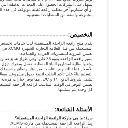
يسهل على الشركات الحصول على المعدات الدقيقة التي تحتا
أو أي سيناريو آخر يتطلب رافعة ثقيلة موثوقة، فإن هذه الراف
مجموعة واسعة من المتطلبات التشغيلية.
التخصيص:
يقدم منتج رافعة الزاحفة المستعملة لدينا خدمات تخصيص ا
المستعمل
نضمن المرونة للمشتريات الفردية والجماعية.
يجعلها مثالية لمشاريع البناء المتطلبة. تعمل بمحرك ديزل فعال، ويبلغ قياسها 12500×3200×3400 مم
الأسعار قابلة للتفاوض لتناسب ميزانيتك ونطاق مشروعك. ن
التسليم بناءً على تأكيد الطلب لتلبية جدول مشروعك بفعالي
تشمل شروط الدفع T/T و L/C، مما ي
كل وحدة يتم تسليمها.
الأسئلة الشائعة:
س1: ما هي ماركة الرافعة الزاحفة المستعملة؟
ج1: الرافعة الزاحفة المستعملة من ماركة XCMG.