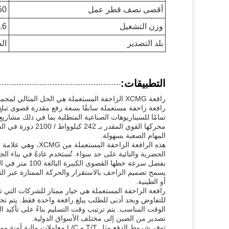
أقصى نصف قطر عمل
50 متر
وزن التشغيل
8.6
بلد التصدير
ال
التطبيقات:
رافعة XCMG الزاحفة المستعملة هي الحل المثالي 
تمامًا للسيناريوهات الصناعية المتطلبة بما في ذلك مشاريع 
محركها القوي المق
المهام الصعبة بسهولة.
هذه الرافعة الزاحفة
الحضرية والنائية على حد سواء. تُستخدم عادةً في بناء ال
بفضل سرعة خطها 
يسمح تصميم الزاحف بالاستقرار والحركة الممتازة عبر التض
أو الطينية.
رافعة الزاحفة المستعملة هي خيار ممتاز للشركات التي تت
للتفاوض وبحد أدنى للطلب يبلغ رافعة واحدة فقط. يتم تخص
الوقت المناسب. يتم ترتيب وقت التسليم بناءً على تأكيد ا
تصدير من الصين إلى مختلف الأسواق الدولية.