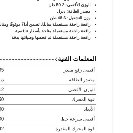
الوزن الأقصى: 50.2 طن
مصدر الطاقة: ديزل
وزن التشغيل: 48.6 طن
رافعة زاحفة مستعملة سابقًا، تضمن أداءً موثوقًا ومتان
رافعة زاحفة مستعملة متاحة بأسعار تنافسية
رافعة زاحفة مستعملة تم فحصها وصيانتها بدقة
المعلمات الفنية:
أقصى رفع مقدر
85 ط
مصدر الطاقة
دي
الوزن الأقصى
0.2
قوة المحرك
350 كي
الأبعاد
12500×
أقصى سرعة خط
100 متر
قوة المحرك المقدرة
242 /2100 كيلووا