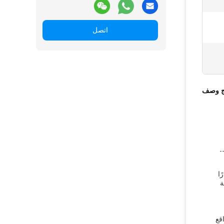
اتصل
ج وصف
ارًا
ة
قع