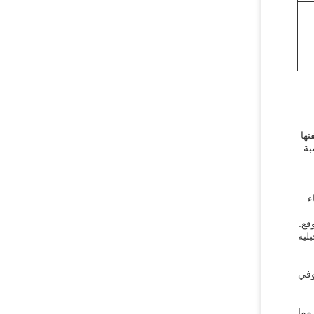
تها
مناسبة
اء
موقع.
لية
وفي
ياجات العملاء، مما