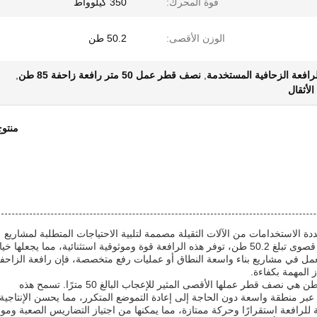
قوة المحرك:
350 كيلوواط
الوزن الأقصى:
50.2 طن
,
نصف قطر عمل 50 متر رافعة زاحفة 85 طن
,
منتو
هي قطعة قوية ومتعددة الاستخدامات من الآلات الثقيلة مصممة لتلبية الاحتياجات المتطلبة لمشاريع
البناء وتطوير البنية التحتية والمشاريع الصناعية. بسعة رفع قصوى تبلغ 50.2 طن، توفر هذه الرافعة قوة وموثوقية استثنائية، مما يجعلها خي
ت تعمل في مشاريع بناء واسعة النطاق أو عمليات رفع متخصصة، فإن رافعة الزاحف
واحدة من الميزات البارزة لهذه الرافعة الزاحفة بقوة 85 طن هي نصف قطر عملها الأقصى المثير للإعجاب البالغ 50 مترًا. تسمح هذه
 عبر منطقة واسعة دون الحاجة إلى إعادة التموضع المتكرر، مما يحسن الإنتاجية
رافعة استقرارًا وحركة ممتازة، مما يمكنها من اجتياز التضاريس الصعبة وموا