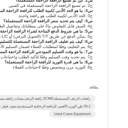
س2: أين تم تصنيع الرافعة الزاحفة المستعملة؟
ج2: تم تصنيع الرافعة الزاحفة المستعملة في الصين.
س3: ما هو الحد الأدنى لكمية الطلب للرافعة الزاحفة المستعملة؟
ج3: الحد الأدنى لكمية الطلب هو رافعة واحدة.
س4: كيف يتم تحديد سعر الرافعة الزاحفة المستعملة؟
ج4: السعر قابل للتفاوض بناءً على متطلباتك وتفاصيل الطلب.
س5: ما هي شروط الدفع المتاحة لشراء الرافعة الزاحفة المستعملة؟
ج5: يمكن الدفع عن طريق T/T (التحويل البرقي) أو L/C (خطاب الاعتماد).
س6: كيف يتم تغليف الرافعة الزاحفة المستعملة للتسليم؟
ج6: يتم التغليف وفقًا لمتطلبات العملاء لضمان التسليم الآمن.
س7: ما هو وقت التسليم النموذجي للرافعة الزاحفة المستعملة؟
ج7: يتم تحديد وقت التسليم وفقًا لتأكيد الطلب واحتياجات العملاء المحددة.
س8: ما هي قدرة التوريد للرافعة الزاحفة المستعملة؟
ج8: التوريد مرن ومخصص وفقًا لاحتياجات العملاء.
بطاقة:
رافعات الزحف المستعملة,XCMG رافعة الزحف,معدات رافعة مستعملة
50.2 طن الوزن الأقصى للرافعة الزحافية المستخدمة,نصف قطر عمل 50 متر رافعة زاحفة 85 طن,ارتفاع رفع 30 متر آلة رفع الأثقال
Used Crane Equipment