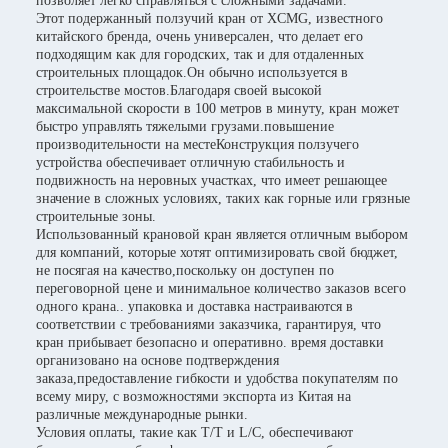
позволяет легко справляться с сложными задачами.
Этот подержанный ползучий кран от XCMG, известного
китайского бренда, очень универсален, что делает его
подходящим как для городских, так и для отдаленных
строительных площадок.Он обычно используется в
строительстве мостов.Благодаря своей высокой
максимальной скорости в 100 метров в минуту, кран может
быстро управлять тяжелыми грузами.повышение
производительности на местеКонструкция ползучего
устройства обеспечивает отличную стабильность и
подвижность на неровных участках, что имеет решающее
значение в сложных условиях, таких как горные или грязные
строительные зоны.
Использованный крановой кран является отличным выбором
для компаний, которые хотят оптимизировать свой бюджет,
не посягая на качество,поскольку он доступен по
переговорной цене и минимальное количество заказов всего
одного крана.. упаковка и доставка настраиваются в
соответствии с требованиями заказчика, гарантируя, что
кран прибывает безопасно и оперативно. время доставки
организовано на основе подтверждения
заказа,предоставление гибкости и удобства покупателям по
всему миру, с возможностями экспорта из Китая на
различные международные рынки.
Условия оплаты, такие как T/T и L/C, обеспечивают