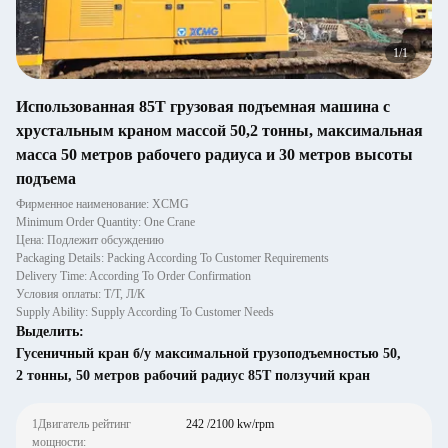
1
/
1
Использованная 85Т грузовая подъемная машина с
хрустальным краном массой 50,2 тонны, максимальная
масса 50 метров рабочего радиуса и 30 метров высоты
подъема
Фирменное наименование: XCMG
Minimum Order Quantity: One Crane
Цена: Подлежит обсуждению
Packaging Details: Packing According To Customer Requirements
Delivery Time: According To Order Confirmation
Условия оплаты: Т/Т, Л/К
Supply Ability: Supply According To Customer Needs
Выделить:
Гусеничный кран б/у максимальной грузоподъемностью 50
,
2 тонны
,
50 метров рабочий радиус 85T ползучий кран
1Двигатель рейтинг
242 /2100 kw/rpm
мощности: