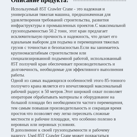
Описание продукта:
Используемый 85T Crawler Crane - это надежная и
универсальная тяжелая машина, предназначенная для
удовлетворения требований строительства, развития
инфраструктуры и промышленных проектов.С максимальной
грузоподъемностью 50.2 тонн, этот кран предлагает
исключительную прочность и надежность, что делает его
идеальным выбором для подъема и перемещения тяжелых
грузов с точностью и безопасностью.Если вы занимаетесь
крупномасштабным строительством или
специализированной подъемной работой, использованный
85T ползучий кран обеспечивает производительность и
долговечность, необходимые для эффективного выполнения
работы.
Одной из самых выдающихся особенностей этого 85-тонного
ползучего крана является его впечатляющий максимальный
рабочий радиус в 50 метров.Этот широкий охват позволяет
операторам обрабатывать материалы и оборудование на
большой площади без необходимости частого перемещения,
тем самым повышая производительность и сокращая время
простоя.что позволяет ему легко пересекать сложные
местности и рабочие площадки, что особенно полезно в
неровных или неровных условиях.
В дополнение к своей грузоподъемности и рабочему
радиусу, Used 85T Crawler Crane может похвастаться