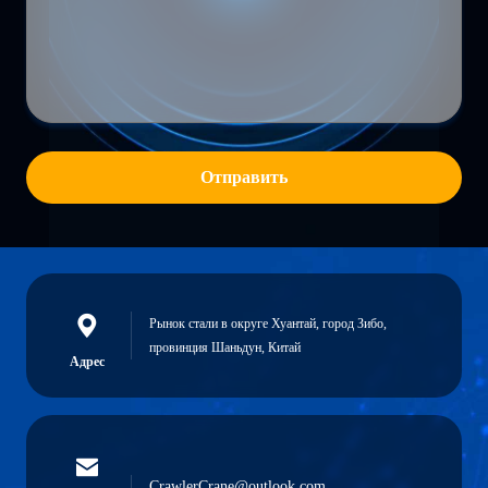
Отправить
Рынок стали в округе Хуантай, город Зибо,
провинция Шаньдун, Китай
Адрес
CrawlerCrane@outlook.com