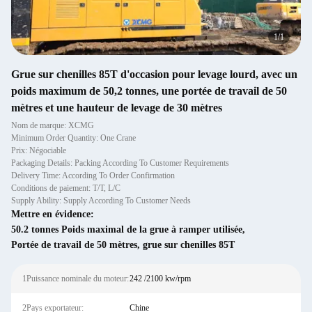
1
/
1
Grue sur chenilles 85T d'occasion pour levage lourd, avec un
poids maximum de 50,2 tonnes, une portée de travail de 50
mètres et une hauteur de levage de 30 mètres
Nom de marque: XCMG
Minimum Order Quantity: One Crane
Prix: Négociable
Packaging Details: Packing According To Customer Requirements
Delivery Time: According To Order Confirmation
Conditions de paiement: T/T, L/C
Supply Ability: Supply According To Customer Needs
Mettre en évidence:
50.2 tonnes Poids maximal de la grue à ramper utilisée
,
Portée de travail de 50 mètres
,
grue sur chenilles 85T
1Puissance nominale du moteur:
242 /2100 kw/rpm
2Pays exportateur:
Chine