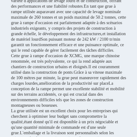
variété d'applications de levage lourd et de construction, offrant
des performances et une fiabilité robustes.En tant que grue à
rampe utilisée auparavant avec une capacité de levage nominale
maximale de 260 tonnes et un poids maximal de 50.2 tonnes, cette
grue à rampe d'occasion est parfaitement adaptée à des scénarios
industriels exigeants, y compris des projets de construction à
grande échelle, le développement des infrastructures,et installation
de matériel lourdSon puissant moteur de 242 kW / 2100 tr/min
garantit un fonctionnement efficace et une puissance optimale, ce
qui le rend capable de gérer facilement des tâches difficiles.
Cette grue à rampe d'occasion de XCMG, une marque chinoise
renommée, est très polyvalente, ce qui la rend adaptée aux
chantiers de construction urbains et éloignés.Il est couramment
utilisé dans la construction de ponts.Grâce à sa vitesse maximale
de 100 mètres par minute, la grue peut manœuvrer rapidement des
charges lourdes,amélioration de la productivité sur placeLa
conception de la rampe permet une excellente stabilité et mobilité
sur des terrains accidentés, ce qui est crucial dans des
environnements difficiles tels que les zones de construction
montagneuses ou boueuses.
La grue utilisée est un excellent choix pour les entreprises qui
cherchent à optimiser leur budget sans compromettre la
qualité,étant donné qu'il est disponible à un prix négociable et
qu'une quantité minimale de commande est d'une seule
grue.L'emballage et la livraison sont personnalisés selon les