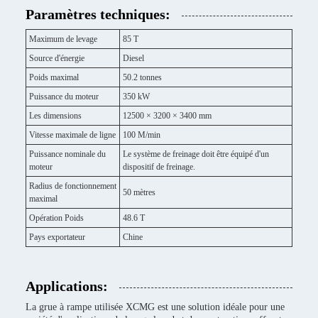
Paramètres techniques:
Maximum de levage
85 T
Source d'énergie
Diesel
Poids maximal
50.2 tonnes
Puissance du moteur
350 kW
Les dimensions
12500 × 3200 × 3400 mm
Vitesse maximale de ligne
100 M/min
Puissance nominale du
Le système de freinage doit être équipé d'un
moteur
dispositif de freinage.
Radius de fonctionnement
50 mètres
maximal
Opération Poids
48.6 T
Pays exportateur
Chine
Applications:
La grue à rampe utilisée XCMG est une solution idéale pour une