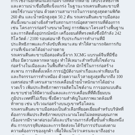
การใช้งานยกหนักและก่อสร้างที่หลากหลาย ให้ประสิทธิภาพ
และความน่าเชื่อถือที่แข็งแกร่ง ในฐานะรถเครนตีนตะขาบที่
เคยใช้งานมาก่อน ด้วยความสามารถในการยกสูงสุดตามพิกัด
260 ตัน และน้ำหนักสูงสุด 50.2 ตัน รถเครนตีนตะขาบมือสอง
คันนี้เหมาะอย่างยิ่งสำหรับสถานการณ์อุตสาหกรรมที่ต้องการ
เช่น โครงการก่อสร้างขนาดใหญ่ การพัฒนาโครงสร้างพื้นฐาน
และการติดตั้งอุปกรณ์หนัก เครื่องยนต์ที่ทรงพลังซึ่งมีกำลัง 242
กิโลวัตต์ / 2100 รอบต่อนาที รับประกันการทำงานที่มี
ประสิทธิภาพและกำลังขับที่เหมาะสม ทำให้สามารถจัดการกับ
งานที่เข้มงวดได้อย่างง่ายดาย
รถเครนตีนตะขาบมือสองคันนี้จาก XCMG แบรนด์จีนที่มีชื่อ
เสียง มีความหลากหลายสูง ทำให้เหมาะสำหรับทั้งไซต์งาน
ก่อสร้างในเมืองและในพื้นที่ห่างไกล มักใช้ในการก่อสร้าง
สะพาน การติดตั้งเหล็ก การปฏิบัติงานท่าเรือและท่าเทียบเรือ
และกิจกรรมการทำเหมือง ด้วยความเร็วสายสูงสุดที่มากถึง 100
เมตรต่อนาที เครนสามารถเคลื่อนย้ายน้ำหนักมากได้อย่าง
รวดเร็ว เพิ่มประสิทธิภาพการผลิตในไซต์งาน การออกแบบตีน
ตะขาบช่วยให้มีความมั่นคงและการเคลื่อนที่ที่ดีเยี่ยมบน
ภูมิประเทศที่ไม่เรียบ ซึ่งมีความสำคัญในสภาพแวดล้อมที่
ท้าทาย เช่น บริเวณก่อสร้างบนภูเขาหรือโคลน
รถเครนตีนตะขาบมือสองเป็นตัวเลือกที่ยอดเยี่ยมสำหรับบริษัทที่
ต้องการเพิ่มประสิทธิภาพงบประมาณโดยไม่ลดทอนคุณภาพ
เนื่องจากมีราคาต่อรองได้และปริมาณการสั่งซื้อขั้นต่ำเพียงหนึ่ง
คัน การบรรจุหีบห่อและการจัดส่งจะได้รับการปรับแต่งตาม
ความต้องการของลูกค้า เพื่อให้แน่ใจว่าเครนจะมาถึงอย่าง