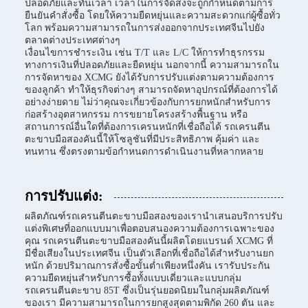
ปลอดภัยและทันเวลา เวลาในการจัดส่งจะถูกกำหนดตามการ
ยืนยันคำสั่งซื้อ โดยให้ความยืดหยุ่นและความสะดวกแก่ผู้ซื้อทั่ว
โลก พร้อมความสามารถในการส่งออกจากประเทศจีนไปยัง
ตลาดต่างประเทศต่างๆ
เงื่อนไขการชำระเงิน เช่น T/T และ L/C ให้การทำธุรกรรม
ทางการเงินที่ปลอดภัยและยืดหยุ่น นอกจากนี้ ความสามารถใน
การจัดหาของ XCMG ยังได้รับการปรับแต่งตามความต้องการ
ของลูกค้า ทำให้ธุรกิจต่างๆ สามารถจัดหาอุปกรณ์ที่ต้องการได้
อย่างง่ายดาย ไม่ว่าคุณจะเกี่ยวข้องกับการยกหนักสำหรับการ
ก่อสร้างอุตสาหกรรม การขยายโครงสร้างพื้นฐาน หรือ
สถานการณ์อื่นใดที่ต้องการเครนหนักที่เชื่อถือได้ รถเครนตีน
ตะขาบมือสองคันนี้ให้โซลูชันที่มีประสิทธิภาพ คุ้มค่า และ
ทนทาน ซึ่งตรงตามข้อกำหนดการดำเนินงานที่หลากหลาย
การปรับแต่ง:
ผลิตภัณฑ์รถเครนตีนตะขาบมือสองของเรานำเสนอบริการปรับ
แต่งพิเศษที่ออกแบบมาเพื่อตอบสนองความต้องการเฉพาะของ
คุณ รถเครนตีนตะขาบมือสองคันนี้ผลิตโดยแบรนด์ XCMG ที่
มีชื่อเสียงในประเทศจีน เป็นตัวเลือกที่เชื่อถือได้สำหรับงานยก
หนัก ด้วยปริมาณการสั่งซื้อขั้นต่ำเพียงหนึ่งคัน เรารับประกัน
ความยืดหยุ่นสำหรับการซื้อทั้งแบบเดี่ยวและแบบกลุ่ม
รถเครนตีนตะขาบ 85T ซึ่งเป็นรุ่นยอดนิยมในกลุ่มผลิตภัณฑ์
ของเรา มีความสามารถในการยกสูงสุดตามพิกัด 260 ตัน และ