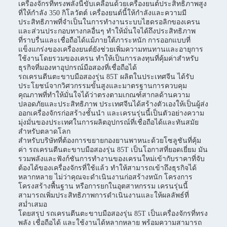
เครื่องจักรที่ทรงพลังนี้ขับเคลื่อนด้วยเครื่องยนต์ประสิทธิภาพสูง
ที่ให้กำลัง 350 กิโลวัตต์ เครื่องยนต์นี้ให้กำลังและความมี
ประสิทธิภาพที่จำเป็นในการทำงานระบบไฮดรอลิกของเครน
และส่วนประกอบทางกลอื่นๆ ทำให้มั่นใจได้ถึงประสิทธิภาพ
ที่ราบรื่นและเชื่อถือได้แม้ภายใต้ภาระหนัก การออกแบบที่
แข็งแกร่งของเครื่องยนต์ยังช่วยเพิ่มความทนทานและอายุการ
ใช้งานโดยรวมของเครน ทำให้เป็นการลงทุนที่คุ้มค่าสำหรับ
ธุรกิจที่มองหาอุปกรณ์มือสองที่เชื่อถือได้
รถเครนตีนตะขาบมือสองรุ่น 85T ผลิตในประเทศจีน ได้รับ
ประโยชน์จากวิศวกรรมขั้นสูงและมาตรฐานการควบคุม
คุณภาพที่ทำให้มั่นใจได้ว่าตรงตามเกณฑ์สากลด้านความ
ปลอดภัยและประสิทธิภาพ ประเทศจีนได้สร้างตัวเองให้เป็นผู้ส่ง
ออกเครื่องจักรก่อสร้างชั้นนำ และเครนรุ่นนี้เป็นตัวอย่างความ
มุ่งมั่นของประเทศในการผลิตอุปกรณ์ที่เชื่อถือได้และทันสมัย
สำหรับตลาดโลก
สำหรับบริษัทที่ต้องการขยายกองยานพาหนะด้วยโซลูชันที่คุ้ม
ค่า รถเครนตีนตะขาบมือสองรุ่น 85T เป็นโอกาสที่ยอดเยี่ยม มัน
รวมพลังและฟังก์ชันการทำงานของเครนใหม่เข้ากับราคาที่จับ
ต้องได้ของเครื่องจักรที่ใช้แล้ว ทำให้สามารถเข้าถึงธุรกิจได้
หลากหลาย ไม่ว่าคุณจะดำเนินงานก่อสร้างหนัก โครงการ
โครงสร้างพื้นฐาน หรือการยกในอุตสาหกรรม เครนรุ่นนี้
สามารถเพิ่มประสิทธิภาพการดำเนินงานและให้ผลลัพธ์ที่
สม่ำเสมอ
โดยสรุป รถเครนตีนตะขาบมือสองรุ่น 85T เป็นเครื่องจักรที่ทรง
พลัง เชื่อถือได้ และใช้งานได้หลากหลาย พร้อมความสามารถ