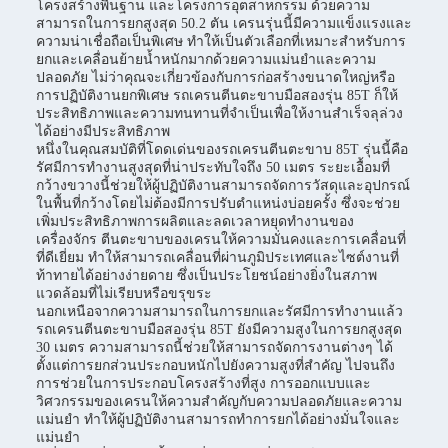
โครงสร้างพื้นฐาน และโครงการอุตสาหกรรม ด้วยความ
สามารถในการยกสูงสุด 50.2 ตัน เครนรุ่นนี้มีความแข็งแรงและ
ความน่าเชื่อถือเป็นพิเศษ ทำให้เป็นตัวเลือกที่เหมาะสำหรับการ
ยกและเคลื่อนย้ายน้ำหนักมากด้วยความแม่นยำและความ
ปลอดภัย ไม่ว่าคุณจะเกี่ยวข้องกับการก่อสร้างขนาดใหญ่หรือ
การปฏิบัติงานยกพิเศษ รถเครนตีนตะขาบมือสองรุ่น 85T ก็ให้
ประสิทธิภาพและความทนทานที่จำเป็นเพื่อให้งานสำเร็จลุล่วง
ได้อย่างมีประสิทธิภาพ
หนึ่งในคุณสมบัติที่โดดเด่นของรถเครนตีนตะขาบ 85T รุ่นนี้คือ
รัศมีการทำงานสูงสุดที่น่าประทับใจถึง 50 เมตร ระยะเอื้อมที่
กว้างขวางนี้ช่วยให้ผู้ปฏิบัติงานสามารถจัดการวัสดุและอุปกรณ์
ในพื้นที่กว้างโดยไม่ต้องมีการปรับตำแหน่งบ่อยครั้ง ซึ่งจะช่วย
เพิ่มประสิทธิภาพการผลิตและลดเวลาหยุดทำงานของ
เครื่องจักร ตีนตะขาบของเครนให้ความมั่นคงและการเคลื่อนที่
ที่ดีเยี่ยม ทำให้สามารถเคลื่อนที่ผ่านภูมิประเทศและไซต์งานที่
ท้าทายได้อย่างง่ายดาย ซึ่งเป็นประโยชน์อย่างยิ่งในสภาพ
แวดล้อมที่ไม่เรียบหรือขรุขระ
นอกเหนือจากความสามารถในการยกและรัศมีการทำงานแล้ว
รถเครนตีนตะขาบมือสองรุ่น 85T ยังมีความสูงในการยกสูงสุด
30 เมตร ความสามารถนี้ช่วยให้สามารถจัดการงานต่างๆ ได้
ตั้งแต่การยกส่วนประกอบหนักไปยังความสูงที่สำคัญ ไปจนถึง
การช่วยในการประกอบโครงสร้างที่สูง การออกแบบและ
วิศวกรรมของเครนให้ความสำคัญกับความปลอดภัยและความ
แม่นยำ ทำให้ผู้ปฏิบัติงานสามารถทำการยกได้อย่างมั่นใจและ
แม่นยำ