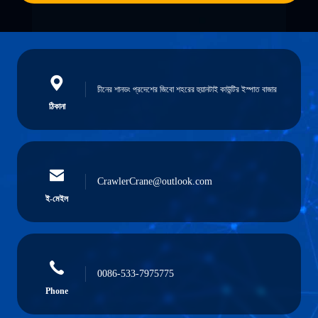
চীনের শানডং প্রদেশের জিবো শহরের হুয়ানটাই কাউন্টির ইস্পাত বাজার
ঠিকানা
CrawlerCrane@outlook.com
ই-মেইল
0086-533-7975775
Phone