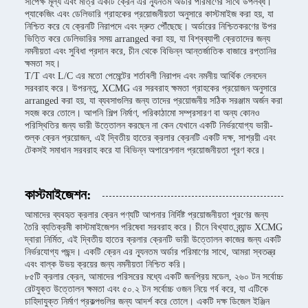
সাপেক্ষ মূল্য এবং মাত্র একটি ক্রেন এর ন্যূনতম অর্ডার পরিমাণের সাথে উপলব্ধ।
প্যাকেজিং এবং ডেলিভারি গ্রাহকের প্রয়োজনীয়তা অনুসারে কাস্টমাইজ করা হয়, যা
নিশ্চিত করে যে ক্রেনটি নিরাপদে এবং দ্রুত পৌঁছেছে। অর্ডারের নিশ্চিতকরণের উপর
ভিত্তি করে ডেলিভারির সময় arranged করা হয়, যা বিশ্বব্যাপী ক্রেতাদের জন্য
নমনীয়তা এবং সুবিধা প্রদান করে, চীন থেকে বিভিন্ন আন্তর্জাতিক বাজারে রপ্তানির
ক্ষমতা সহ।
T/T এবং L/C এর মতো পেমেন্টের শর্তাবলী নিরাপদ এবং নমনীয় আর্থিক লেনদেন
সরবরাহ করে। উপরন্তু, XCMG এর সরবরাহ ক্ষমতা গ্রাহকের প্রয়োজন অনুসারে
arranged করা হয়, যা ব্যবসাগুলির জন্য তাদের প্রয়োজনীয় সঠিক সরঞ্জাম অর্জন করা
সহজ করে তোলে। আপনি শিল্প নির্মাণ, পরিকাঠামো সম্প্রসারণ বা অন্য কোনও
পরিস্থিতির জন্য ভারী উত্তোলন করছেন না কেন যেখানে একটি নির্ভরযোগ্য ভারী-
শুল্ক ক্রেন প্রয়োজন, এই দ্বিতীয় হাতের ক্রলার ক্রেনটি একটি দক্ষ, সাশ্রয়ী এবং
টেকসই সমাধান সরবরাহ করে যা বিভিন্ন অপারেশনাল প্রয়োজনীয়তা পূরণ করে।
কাস্টমাইজেশন:
আমাদের ব্যবহৃত ক্রলার ক্রেন পণ্যটি আপনার নির্দিষ্ট প্রয়োজনীয়তা পূরণের জন্য
তৈরি ব্যতিক্রমী কাস্টমাইজেশন পরিষেবা সরবরাহ করে। চীনে বিখ্যাত ব্র্যান্ড XCMG
দ্বারা নির্মিত, এই দ্বিতীয় হাতের ক্রলার ক্রেনটি ভারী উত্তোলন কাজের জন্য একটি
নির্ভরযোগ্য পছন্দ। একটি ক্রেন এর ন্যূনতম অর্ডার পরিমাণের সাথে, আমরা স্বতন্ত্র
এবং বাল্ক উভয় ক্রয়ের জন্য নমনীয়তা নিশ্চিত করি।
৮৫টি ক্রলার ক্রেন, আমাদের পরিসরের মধ্যে একটি জনপ্রিয় মডেল, ২৬০ টন সর্বোচ্চ
রেটযুক্ত উত্তোলন ক্ষমতা এবং ৫০.২ টন সর্বোচ্চ ওজন নিয়ে গর্ব করে, যা এটিকে
চাহিদাযুক্ত নির্মাণ প্রকল্পগুলির জন্য আদর্শ করে তোলে। একটি দক্ষ ডিজেল ইঞ্জিন