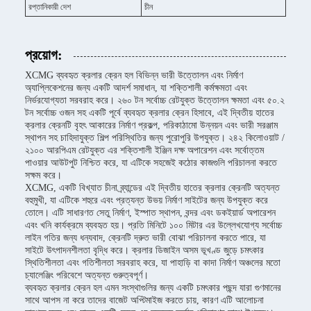
রপ্তানিকারী দেশ
চীন
প্রয়োগ:
XCMG ব্যবহৃত ক্রলার ক্রেন হল বিভিন্ন ভারী উত্তোলন এবং নির্মাণ
অ্যাপ্লিকেশনের জন্য একটি আদর্শ সমাধান, যা শক্তিশালী কর্মক্ষমতা এবং
নির্ভরযোগ্যতা সরবরাহ করে। ২৬০ টন সর্বোচ্চ রেটযুক্ত উত্তোলন ক্ষমতা এবং ৫০.২
টন সর্বোচ্চ ওজন সহ একটি পূর্বে ব্যবহৃত ক্রলার ক্রেন হিসাবে, এই দ্বিতীয় হাতের
ক্রলার ক্রেনটি বৃহৎ আকারের নির্মাণ প্রকল্প, পরিকাঠামো উন্নয়ন এবং ভারী সরঞ্জাম
স্থাপন সহ চাহিদাযুক্ত শিল্প পরিস্থিতির জন্য পুরোপুরি উপযুক্ত। ২৪২ কিলোওয়াট /
২১০০ আরপিএম রেটযুক্ত এর শক্তিশালী ইঞ্জিন দক্ষ অপারেশন এবং সর্বোত্তম
পাওয়ার আউটপুট নিশ্চিত করে, যা এটিকে সহজেই কঠোর কাজগুলি পরিচালনা করতে
সক্ষম করে।
XCMG, একটি বিখ্যাত চীনা ব্র্যান্ডের এই দ্বিতীয় হাতের ক্রলার ক্রেনটি অত্যন্ত
বহুমুখী, যা এটিকে শহুরে এবং প্রত্যন্ত উভয় নির্মাণ সাইটের জন্য উপযুক্ত করে
তোলে। এটি সাধারণত সেতু নির্মাণ, ইস্পাত স্থাপন, বন্দর এবং ডকইয়ার্ড অপারেশন
এবং খনি কার্যক্রমে ব্যবহৃত হয়। প্রতি মিনিটে ১০০ মিটার এর উল্লেখযোগ্য সর্বোচ্চ
লাইন গতির জন্য ধন্যবাদ, ক্রেনটি দ্রুত ভারী বোঝা পরিচালনা করতে পারে, যা
সাইটে উৎপাদনশীলতা বৃদ্ধি করে। ক্রলার ডিজাইন অসম ভূখণ্ড জুড়ে চমৎকার
স্থিতিশীলতা এবং গতিশীলতা সরবরাহ করে, যা পাহাড়ি বা কাদা নির্মাণ অঞ্চলের মতো
চ্যালেঞ্জিং পরিবেশে অত্যন্ত গুরুত্বপূর্ণ।
ব্যবহৃত ক্রলার ক্রেন হল এমন সংস্থাগুলির জন্য একটি চমৎকার পছন্দ যারা গুণমানের
সাথে আপস না করে তাদের বাজেট অপ্টিমাইজ করতে চায়, কারণ এটি আলোচনা