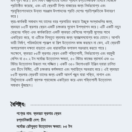
মান পূরণ করে। চীন নির্মাণ যন্ত্রপাতির একটি প্রধান রপ্তানিকারক হিসাবে নিজেকে
প্রতিষ্ঠিত করেছে, এবং এই ক্রেনটি বিশ্ব বাজারের জন্য নির্ভরযোগ্য এবং
প্রযুক্তিগতভাবে উন্নত সরঞ্জাম উৎপাদনের প্রতি দেশের প্রতিশ্রুতিকে উদাহরণ
করে।
ব্যয়-কার্যকরী সমাধান সহ তাদের বহর প্রসারিত করতে ইচ্ছুক সংস্থাগুলির জন্য,
ব্যবহৃত ৮৫টি ক্রলার ক্রেন একটি চমৎকার সুযোগ উপস্থাপন করে। এটি একটি নতুন
ক্রেনের শক্তি এবং কার্যকারিতা একটি ব্যবহৃত মেশিনের সাশ্রয়ী মূল্যের সাথে
একত্রিত করে, যা এটিকে বিস্তৃত ব্যবসার জন্য অ্যাক্সেসযোগ্য করে তোলে। আপনি
ভারী নির্মাণ, পরিকাঠামো প্রকল্প বা শিল্প উত্তোলন কাজ করছেন না কেন, এই ক্রেনটি
অপারেশনাল দক্ষতা বাড়াতে এবং ধারাবাহিক ফলাফল সরবরাহ করতে পারে।
সংক্ষেপে, ব্যবহৃত ৮৫টি ক্রলার ক্রেন একটি শক্তিশালী, নির্ভরযোগ্য এবং বহুমুখী
মেশিন যা ৫০.২ টন সর্বোচ্চ উত্তোলন ক্ষমতা, ৫০ মিটার কাজের ব্যাসার্ধ এবং ৩০
মিটার উত্তোলন উচ্চতা সহ সজ্জিত। একটি ৩৫০ কিলোওয়াট ইঞ্জিন দ্বারা চালিত
এবং চীনে নির্মিত, এটি চমৎকার কর্মক্ষমতা এবং স্থায়িত্ব সরবরাহ করে। এই ব্যবহৃত
৮৫টি ক্রলার ক্রেনটি তাদের জন্য একটি আদর্শ পছন্দ যারা শক্তি, নাগাল এবং
নির্ভুলতাকে একটি ব্যাপক প্যাকেজে একত্রিত করে এমন শক্তিশালী উত্তোলন
সমাধান খুঁজছেন।
বৈশিষ্ট্য:
পণ্যের নাম: ব্যবহৃত ক্রলার ক্রেন
রপ্তানিকারী দেশ: চীন
সর্বোচ্চ রেটযুক্ত উত্তোলন ক্ষমতা: ৮৫ টন