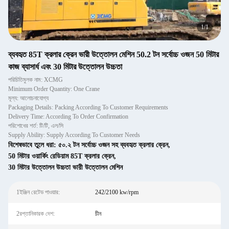
1
/
1
ব্যবহৃত 85T ক্রলার ক্রেন ভারী উত্তোলন মেশিন 50.2 টন সর্বোচ্চ ওজন 50 মিটার
কাজ ব্যাসার্ধ এবং 30 মিটার উত্তোলন উচ্চতা
পরিচিতিমুলক নাম: XCMG
Minimum Order Quantity: One Crane
মূল্য: আলোচনাযোগ্য
Packaging Details: Packing According To Customer Requirements
Delivery Time: According To Order Confirmation
পরিশোধের শর্ত: টি/টি, এল/সি
Supply Ability: Supply According To Customer Needs
বিশেষভাবে তুলে ধরা:
৫০.২ টন সর্বোচ্চ ওজন সহ ব্যবহৃত ক্রলার ক্রেন
,
50 মিটার ওয়ার্কিং রেডিয়াম 85T ক্রলার ক্রেন
,
30 মিটার উত্তোলন উচ্চতা ভারী উত্তোলন মেশিন
1ইঞ্জিন রেটেড পাওয়ার:
242/2100 kw/rpm
2রপ্তানিকারক দেশ:
চীন