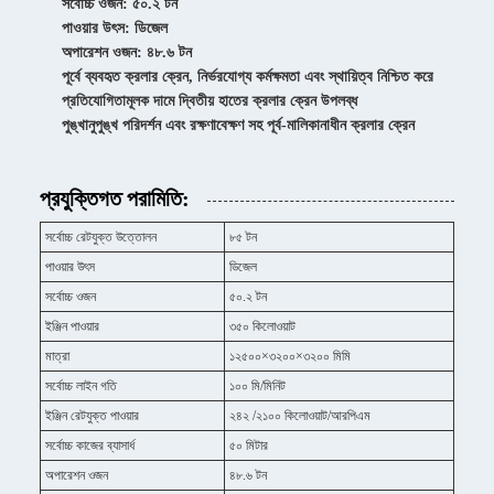
সর্বোচ্চ ওজন: ৫০.২ টন
পাওয়ার উৎস: ডিজেল
অপারেশন ওজন: ৪৮.৬ টন
পূর্বে ব্যবহৃত ক্রলার ক্রেন, নির্ভরযোগ্য কর্মক্ষমতা এবং স্থায়িত্ব নিশ্চিত করে
প্রতিযোগিতামূলক দামে দ্বিতীয় হাতের ক্রলার ক্রেন উপলব্ধ
পুঙ্খানুপুঙ্খ পরিদর্শন এবং রক্ষণাবেক্ষণ সহ পূর্ব-মালিকানাধীন ক্রলার ক্রেন
প্রযুক্তিগত পরামিতি:
সর্বোচ্চ রেটযুক্ত উত্তোলন
৮৫ টন
পাওয়ার উৎস
ডিজেল
সর্বোচ্চ ওজন
৫০.২ টন
ইঞ্জিন পাওয়ার
৩৫০ কিলোওয়াট
মাত্রা
১২৫০০×৩২০০×৩২০০ মিমি
সর্বোচ্চ লাইন গতি
১০০ মি/মিনিট
ইঞ্জিন রেটযুক্ত পাওয়ার
২৪২ /২১০০ কিলোওয়াট/আরপিএম
সর্বোচ্চ কাজের ব্যাসার্ধ
৫০ মিটার
অপারেশন ওজন
৪৮.৬ টন