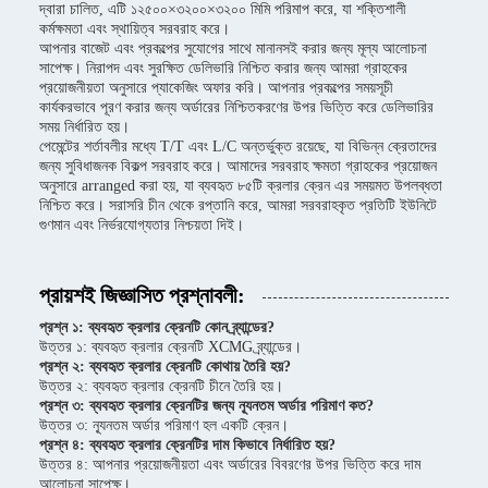
দ্বারা চালিত, এটি ১২৫০০×৩২০০×৩২০০ মিমি পরিমাপ করে, যা শক্তিশালী
কর্মক্ষমতা এবং স্থায়িত্ব সরবরাহ করে।
আপনার বাজেট এবং প্রকল্পের সুযোগের সাথে মানানসই করার জন্য মূল্য আলোচনা
সাপেক্ষ। নিরাপদ এবং সুরক্ষিত ডেলিভারি নিশ্চিত করার জন্য আমরা গ্রাহকের
প্রয়োজনীয়তা অনুসারে প্যাকেজিং অফার করি। আপনার প্রকল্পের সময়সূচী
কার্যকরভাবে পূরণ করার জন্য অর্ডারের নিশ্চিতকরণের উপর ভিত্তি করে ডেলিভারির
সময় নির্ধারিত হয়।
পেমেন্টের শর্তাবলীর মধ্যে T/T এবং L/C অন্তর্ভুক্ত রয়েছে, যা বিভিন্ন ক্রেতাদের
জন্য সুবিধাজনক বিকল্প সরবরাহ করে। আমাদের সরবরাহ ক্ষমতা গ্রাহকের প্রয়োজন
অনুসারে arranged করা হয়, যা ব্যবহৃত ৮৫টি ক্রলার ক্রেন এর সময়মত উপলব্ধতা
নিশ্চিত করে। সরাসরি চীন থেকে রপ্তানি করে, আমরা সরবরাহকৃত প্রতিটি ইউনিটে
গুণমান এবং নির্ভরযোগ্যতার নিশ্চয়তা দিই।
প্রায়শই জিজ্ঞাসিত প্রশ্নাবলী:
প্রশ্ন ১: ব্যবহৃত ক্রলার ক্রেনটি কোন ব্র্যান্ডের?
উত্তর ১: ব্যবহৃত ক্রলার ক্রেনটি XCMG ব্র্যান্ডের।
প্রশ্ন ২: ব্যবহৃত ক্রলার ক্রেনটি কোথায় তৈরি হয়?
উত্তর ২: ব্যবহৃত ক্রলার ক্রেনটি চীনে তৈরি হয়।
প্রশ্ন ৩: ব্যবহৃত ক্রলার ক্রেনটির জন্য ন্যূনতম অর্ডার পরিমাণ কত?
উত্তর ৩: ন্যূনতম অর্ডার পরিমাণ হল একটি ক্রেন।
প্রশ্ন ৪: ব্যবহৃত ক্রলার ক্রেনটির দাম কিভাবে নির্ধারিত হয়?
উত্তর ৪: আপনার প্রয়োজনীয়তা এবং অর্ডারের বিবরণের উপর ভিত্তি করে দাম
আলোচনা সাপেক্ষ।