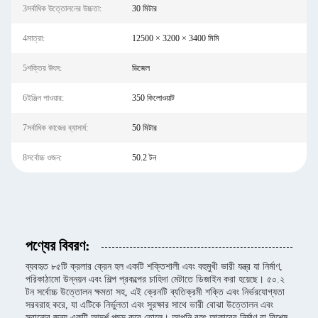
3সর্বাধিক উত্তোলনের উচ্চতা:
30 মিটার
4মাত্রা:
12500 × 3200 × 3400 মিমি
5শক্তির উৎস:
ডিজেল
6ইঞ্জিন পাওয়ার:
350 কিলোওয়াট
7সর্বাধিক কাজের ব্যাসার্ধ:
50 মিটার
8সর্বোচ্চ ওজন:
50.2 টন
পণ্যের বিবরণ:
ব্যবহৃত ৮৫টি ক্রলার ক্রেন হল একটি শক্তিশালী এবং বহুমুখী ভারী যন্ত্র যা নির্মাণ,
পরিকাঠামো উন্নয়ন এবং শিল্প প্রকল্পের চাহিদা মেটাতে ডিজাইন করা হয়েছে। ৫০.২
টন সর্বোচ্চ উত্তোলন ক্ষমতা সহ, এই ক্রেনটি ব্যতিক্রমী শক্তি এবং নির্ভরযোগ্যতা
সরবরাহ করে, যা এটিকে নির্ভুলতা এবং সুরক্ষার সাথে ভারী বোঝা উত্তোলন এবং
সরানোর জন্য একটি আদর্শ পছন্দ করে তোলে। আপনি বৃহৎ আকারের নির্মাণ বা বিশেষ