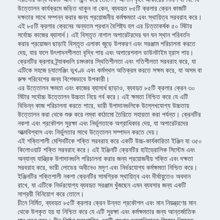
উত্তোলন কার্যক্রমে জড়িত থাকুন না কেন, ব্যবহৃত ৮৫টি ক্রলার ক্রেন কাজটি
দক্ষতার সাথে সম্পন্ন করার জন্য প্রয়োজনীয় কর্মক্ষমতা এবং স্থায়িত্ব সরবরাহ করে।
এই ৮৫টি ক্রলার ক্রেনের অন্যতম প্রধান বৈশিষ্ট্য হল এর চিত্তাকর্ষক ৫০ মিটার
সর্বোচ্চ কাজের ব্যাসার্ধ। এই বিস্তৃত নাগাল অপারেটরদের ঘন ঘন স্থান পরিবর্তন
করার প্রয়োজন ছাড়াই বিস্তৃত এলাকা জুড়ে উপকরণ এবং সরঞ্জাম পরিচালনা করতে
দেয়, যার ফলে উৎপাদনশীলতা বৃদ্ধি পায় এবং অপারেশনাল ডাউনটাইম হ্রাস পায়।
ক্রেনটির ক্রলার ট্র্যাকগুলি চমৎকার স্থিতিশীলতা এবং গতিশীলতা সরবরাহ করে, যা
এটিকে সহজে চ্যালেঞ্জিং ভূখণ্ড এবং কর্মস্থল অতিক্রম করতে সক্ষম করে, যা অসম বা
রুক্ষ পরিবেশের জন্য বিশেষভাবে উপকারী।
এর উত্তোলন ক্ষমতা এবং কাজের ব্যাসার্ধ ছাড়াও, ব্যবহৃত ৮৫টি ক্রলার ক্রেন ৩০
মিটার সর্বোচ্চ উত্তোলন উচ্চতা নিয়ে গর্ব করে। এই ক্ষমতা নিশ্চিত করে যে এটি
বিভিন্ন কাজ পরিচালনা করতে পারে, ভারী উপাদানগুলিকে উল্লেখযোগ্য উচ্চতায়
উত্তোলন করা থেকে শুরু করে লম্বা কাঠামো তৈরিতে সহায়তা করা পর্যন্ত। ক্রেনটির
নকশা এবং প্রকৌশল সুরক্ষা এবং নির্ভুলতাকে অগ্রাধিকার দেয়, যা অপারেটরদের
আত্মবিশ্বাস এবং নির্ভুলতার সাথে উত্তোলন সম্পাদন করতে দেয়।
এই শক্তিশালী মেশিনটিকে শক্তি সরবরাহ করে একটি উচ্চ-কার্যকারিতা ইঞ্জিন যা ৩৫০
কিলোওয়াট শক্তি সরবরাহ করে। এই ইঞ্জিনটি ক্রেনটির হাইড্রোলিক সিস্টেম এবং
অন্যান্য যান্ত্রিক উপাদানগুলি পরিচালনা করার জন্য প্রয়োজনীয় শক্তি এবং দক্ষতা
সরবরাহ করে, ভারী লোডের অধীনেও মসৃণ এবং নির্ভরযোগ্য কর্মক্ষমতা নিশ্চিত করে।
ইঞ্জিনটির শক্তিশালী নকশা ক্রেনটির সামগ্রিক স্থায়িত্ব এবং দীর্ঘায়ুতেও অবদান
রাখে, যা এটিকে নির্ভরযোগ্য ব্যবহৃত সরঞ্জাম খুঁজছেন এমন ব্যবসার জন্য একটি
সাশ্রয়ী বিনিয়োগ করে তোলে।
চীনে নির্মিত, ব্যবহৃত ৮৫টি ক্রলার ক্রেন উন্নত প্রকৌশল এবং মান নিয়ন্ত্রণের মান
থেকে উপকৃত হয় যা নিশ্চিত করে যে এটি সুরক্ষা এবং কর্মক্ষমতার জন্য আন্তর্জাতিক