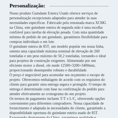
Personalização:
Nosso produto Guindaste Esteira Usado oferece serviços de
personalização excepcionais adaptados para atender às suas
necessidades específicas. Fabricado pela renomada marca XCMG
na China, este guindaste esteira de segunda mão é uma escolha
confiável para tarefas de elevação pesada. Com uma quantidade
mínima de pedido de um guindaste, garantimos flexibilidade para
compras individuais e em lote.
O guindaste esteira de 85T, um modelo popular em nossa linha,
ostenta uma capacidade máxima nominal de elevação de 260
toneladas e um peso máximo de 50,2 toneladas, tornando-o ideal
para projetos de construção exigentes. Alimentado por um
eficiente motor a diesel, ele mede 12500×3200×3400mm,
proporcionando desempenho robusto e durabilidade.
O preço é negociável para acomodar seu orçamento e escopo de
projeto. Oferecemos embalagem de acordo com os requisitos do
cliente para garantir uma entrega segura e protegida. O tempo de
entrega é determinado com base na confirmação do pedido para
atender efetivamente ao cronograma do seu projeto.
Os termos de pagamento incluem T/T e L/C, oferecendo opções
convenientes para diferentes compradores. Nossa capacidade de
fornecimento é adaptada às necessidades do cliente, garantindo a
disponibilidade oportuna do guindaste esteira usado de 85T.
Exportando diretamente da China, garantimos qualidade e