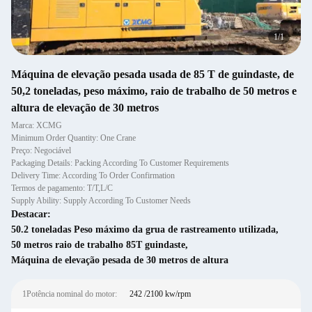
1
/
1
Máquina de elevação pesada usada de 85 T de guindaste, de
50,2 toneladas, peso máximo, raio de trabalho de 50 metros e
altura de elevação de 30 metros
Marca: XCMG
Minimum Order Quantity: One Crane
Preço: Negociável
Packaging Details: Packing According To Customer Requirements
Delivery Time: According To Order Confirmation
Termos de pagamento: T/T,L/C
Supply Ability: Supply According To Customer Needs
Destacar:
50.2 toneladas Peso máximo da grua de rastreamento utilizada
,
50 metros raio de trabalho 85T guindaste
,
Máquina de elevação pesada de 30 metros de altura
1Potência nominal do motor:
242 /2100 kw/rpm