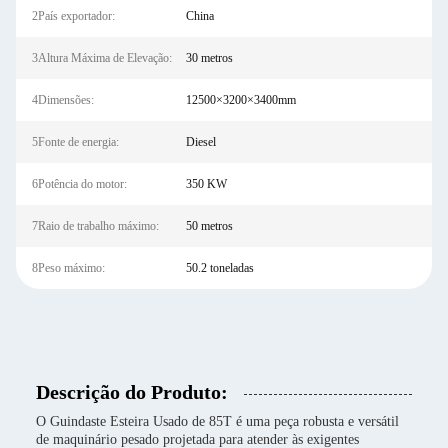
2País exportador:
China
3Altura Máxima de Elevação:
30 metros
4Dimensões:
12500×3200×3400mm
5Fonte de energia:
Diesel
6Potência do motor:
350 KW
7Raio de trabalho máximo:
50 metros
8Peso máximo:
50.2 toneladas
Descrição do Produto:
O Guindaste Esteira Usado de 85T é uma peça robusta e versátil
de maquinário pesado projetada para atender às exigentes