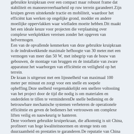
gebruikte kruipkraan over een compact maar robuust frame dat
stabiliteit en manoeuvreerbaarheid op ruw terrein garandeert.Zijn
kruipen geven uitstekende tractie en mobiliteit, waardoor het
efficiënt kan werken op ongelijke grond, modder en andere
moeilijke oppervlakken waar wielladen moeite hebben.Dit maakt
het een ideale keuze voor projecten die verplaatsing over
complexe werkplekken vereisen zonder het opgeven van
hefvermogen.
Een van de opvallende kenmerken van deze gebruikte kruipkraan
is de indrukwekkende maximale hefhoogte van 30 meter.met een
vermogen van meer dan 50 W, met inbegrip van de bouw van
gebouwen, de montage van bruggen en de installatie van zware
apparatuur.het waarborgen van efficiëntie en veiligheid op het
terrein.
De kraan is uitgerust met een lijnsnelheid van maximaal 100
meter per minuut en zorgt voor een snelle en soepele
opheffing.Deze snelheid vergemakkelijkt een snellere voltooiing
van het project door de tijd die nodig is om materialen en
onderdelen te tillen te verminderenDe snelle bediening en de
betrouwbare mechanische systemen verbeteren de operationele
efficiëntie en geven de bedieners het vertrouwen om complexe
liften veilig en nauwkeurig te hanteren.
Deze voorheen gebruikte kruiperkraan, die afkomstig is uit China,
profiteert van hoge kwaliteitsnormen en strenge tests om
duurzaamheid en prestaties te garanderen.De reputatie van China