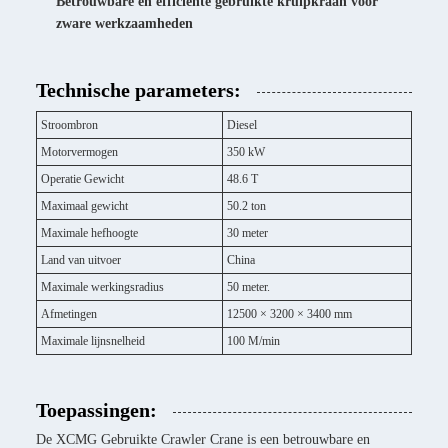
Betrouwbare en efficiënte gebruikte kruipkraan voor
zware werkzaamheden
Technische parameters:
Stroombron
Diesel
Motorvermogen
350 kW
Operatie Gewicht
48.6 T
Maximaal gewicht
50.2 ton
Maximale hefhoogte
30 meter
Land van uitvoer
China
Maximale werkingsradius
50 meter.
Afmetingen
12500 × 3200 × 3400 mm
Maximale lijnsnelheid
100 M/min
Toepassingen:
De XCMG Gebruikte Crawler Crane is een betrouwbare en