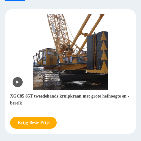
XGC85 85T tweedehands kruipkraan met grote hefhoogte en -
bereik
Krijg Beste Prijs