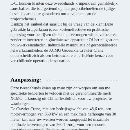
L/C, kunnen klanten deze tweedehands kruiperkraan gemakkelijk
aanschaffen die is afgestemd op hun projectbehoeften.de tijdige
beschikbaarheid te garanderen om te voldoen aan de
projectschema's.
Dankzij het aanbod dat aansluit bij de vraag van de klant,Deze
gebruikte kruiperkraan is een kosteneffectieve en praktische
oplossing voor bedrijven die hun hefvermogen willen verbeteren
zonder te investeren in gloednieuwe apparatuur.Of het nu gaat om
bouwwerkzaamheden, industriële manipulatie of gespecialiseerde
hefwerkzaamheden, de XCMG Gebruikte Crawler Crane
onderscheidt zich als een betrouwbare en efficiënte keuze voor
verschillende operationele scenario's.
Aanpassing:
Onze tweedehands kraan op maat zijn ontworpen om aan uw
specifieke behoeften te voldoen met de gerenommeerde merk
XCMG, afkomstig uit China.flexibiliteit voor uw projecten te
waarborgen.
De Crawler Crane, met een bedrijfsgewicht van 48,6 ton, een
motorvermogen van 350 kW en een maximale hefhoogte van 30
meter, kan naar uw wensen worden aangepast.Het maximale
nominale hefvermogen van 260 T zorgt voor een robuuste
prestatie voor verschillende zware toepassingen.