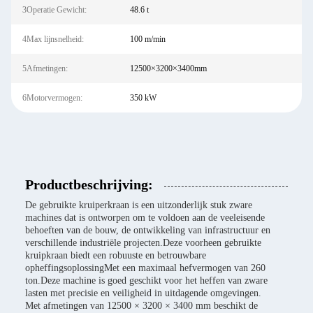
3Operatie Gewicht:
48.6 t
4Max lijnsnelheid:
100 m/min
5Afmetingen:
12500×3200×3400mm
6Motorvermogen:
350 kW
Productbeschrijving:
De gebruikte kruiperkraan is een uitzonderlijk stuk zware
machines dat is ontworpen om te voldoen aan de veeleisende
behoeften van de bouw, de ontwikkeling van infrastructuur en
verschillende industriële projecten.Deze voorheen gebruikte
kruipkraan biedt een robuuste en betrouwbare
opheffingsoplossingMet een maximaal hefvermogen van 260
ton.Deze machine is goed geschikt voor het heffen van zware
lasten met precisie en veiligheid in uitdagende omgevingen.
Met afmetingen van 12500 × 3200 × 3400 mm beschikt de