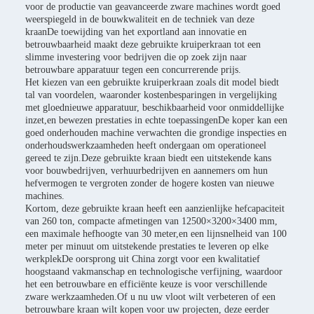
voor de productie van geavanceerde zware machines wordt goed
weerspiegeld in de bouwkwaliteit en de techniek van deze
kraanDe toewijding van het exportland aan innovatie en
betrouwbaarheid maakt deze gebruikte kruiperkraan tot een
slimme investering voor bedrijven die op zoek zijn naar
betrouwbare apparatuur tegen een concurrerende prijs.
Het kiezen van een gebruikte kruiperkraan zoals dit model biedt
tal van voordelen, waaronder kostenbesparingen in vergelijking
met gloednieuwe apparatuur, beschikbaarheid voor onmiddellijke
inzet,en bewezen prestaties in echte toepassingenDe koper kan een
goed onderhouden machine verwachten die grondige inspecties en
onderhoudswerkzaamheden heeft ondergaan om operationeel
gereed te zijn.Deze gebruikte kraan biedt een uitstekende kans
voor bouwbedrijven, verhuurbedrijven en aannemers om hun
hefvermogen te vergroten zonder de hogere kosten van nieuwe
machines.
Kortom, deze gebruikte kraan heeft een aanzienlijke hefcapaciteit
van 260 ton, compacte afmetingen van 12500×3200×3400 mm,
een maximale hefhoogte van 30 meter,en een lijnsnelheid van 100
meter per minuut om uitstekende prestaties te leveren op elke
werkplekDe oorsprong uit China zorgt voor een kwalitatief
hoogstaand vakmanschap en technologische verfijning, waardoor
het een betrouwbare en efficiënte keuze is voor verschillende
zware werkzaamheden.Of u nu uw vloot wilt verbeteren of een
betrouwbare kraan wilt kopen voor uw projecten, deze eerder