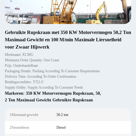
1
/
1
Gebruikte Rupskraan met 350 KW Motorvermogen 50,2 Ton
Maximaal Gewicht en 100 M/min Maximale Liersnelheid
voor Zwaar Hijswerk
Merknaam: XCMG
Minimum Order Quantity: One Crane
Prijs: Onderhandelbaar
Packaging Details: Packing According To Customer Requirements
Delivery Time: According To Order Confirmation
Betalingscondities: T/T,L/C
Supply Ability: Supply According To Customer Needs
Markeren:
350 KW Motorvermogen Rupskraan
,
50
,
2 Ton Maximaal Gewicht Gebruikte Rupskraan
1Maximaal gewicht:
50.2 ton
2Stroombron:
Diesel