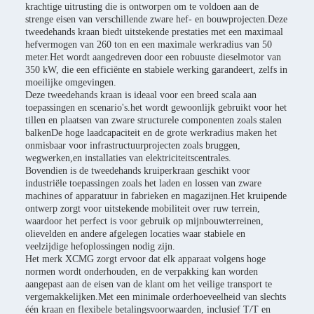
krachtige uitrusting die is ontworpen om te voldoen aan de
strenge eisen van verschillende zware hef- en bouwprojecten.Deze
tweedehands kraan biedt uitstekende prestaties met een maximaal
hefvermogen van 260 ton en een maximale werkradius van 50
meter.Het wordt aangedreven door een robuuste dieselmotor van
350 kW, die een efficiënte en stabiele werking garandeert, zelfs in
moeilijke omgevingen.
Deze tweedehands kraan is ideaal voor een breed scala aan
toepassingen en scenario's.het wordt gewoonlijk gebruikt voor het
tillen en plaatsen van zware structurele componenten zoals stalen
balkenDe hoge laadcapaciteit en de grote werkradius maken het
onmisbaar voor infrastructuurprojecten zoals bruggen,
wegwerken,en installaties van elektriciteitscentrales.
Bovendien is de tweedehands kruiperkraan geschikt voor
industriële toepassingen zoals het laden en lossen van zware
machines of apparatuur in fabrieken en magazijnen.Het kruipende
ontwerp zorgt voor uitstekende mobiliteit over ruw terrein,
waardoor het perfect is voor gebruik op mijnbouwterreinen,
olievelden en andere afgelegen locaties waar stabiele en
veelzijdige hefoplossingen nodig zijn.
Het merk XCMG zorgt ervoor dat elk apparaat volgens hoge
normen wordt onderhouden, en de verpakking kan worden
aangepast aan de eisen van de klant om het veilige transport te
vergemakkelijken.Met een minimale orderhoeveelheid van slechts
één kraan en flexibele betalingsvoorwaarden, inclusief T/T en