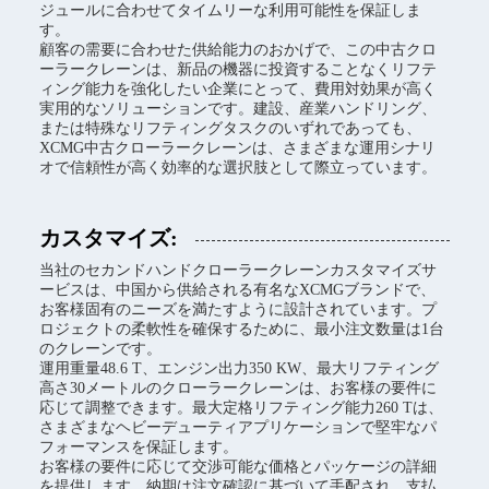
ジュールに合わせてタイムリーな利用可能性を保証しま
す。
顧客の需要に合わせた供給能力のおかげで、この中古クロ
ーラークレーンは、新品の機器に投資することなくリフテ
ィング能力を強化したい企業にとって、費用対効果が高く
実用的なソリューションです。建設、産業ハンドリング、
または特殊なリフティングタスクのいずれであっても、
XCMG中古クローラークレーンは、さまざまな運用シナリ
オで信頼性が高く効率的な選択肢として際立っています。
カスタマイズ:
当社のセカンドハンドクローラークレーンカスタマイズサ
ービスは、中国から供給される有名なXCMGブランドで、
お客様固有のニーズを満たすように設計されています。プ
ロジェクトの柔軟性を確保するために、最小注文数量は1台
のクレーンです。
運用重量48.6 T、エンジン出力350 KW、最大リフティング
高さ30メートルのクローラークレーンは、お客様の要件に
応じて調整できます。最大定格リフティング能力260 Tは、
さまざまなヘビーデューティアプリケーションで堅牢なパ
フォーマンスを保証します。
お客様の要件に応じて交渉可能な価格とパッケージの詳細
を提供します。納期は注文確認に基づいて手配され、支払