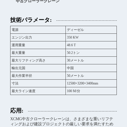
中古クローラークレーン
技術パラメータ:
電源
ディーゼル
エンジン出力
350 KW
運用重量
48.6 T
最大重量
50.2トン
最大リフティング高さ
30メートル
輸出元国
中国
最大作業半径
50メートル
寸法
12500×3200×3400mm
最大ライン速度
100 M/分
応用:
XCMG中古クローラークレーンは、さまざまな重いリフテ
ィングおよび建設プロジェクトの厳しい要求を満たすため