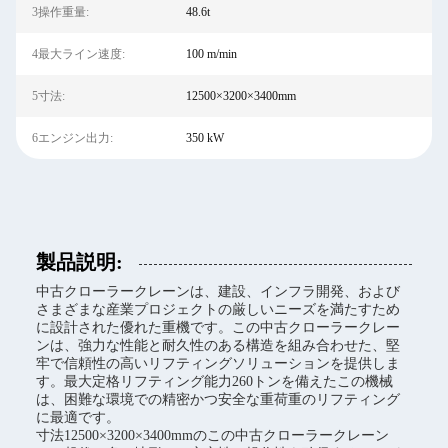
3操作重量:
48.6t
4最大ライン速度:
100 m/min
5寸法:
12500×3200×3400mm
6エンジン出力:
350 kW
製品説明:
中古クローラークレーンは、建設、インフラ開発、および
さまざまな産業プロジェクトの厳しいニーズを満たすため
に設計された優れた重機です。この中古クローラークレー
ンは、強力な性能と耐久性のある構造を組み合わせた、堅
牢で信頼性の高いリフティングソリューションを提供しま
す。最大定格リフティング能力260トンを備えたこの機械
は、困難な環境での精密かつ安全な重荷重のリフティング
に最適です。
寸法12500×3200×3400mmのこの中古クローラークレーン