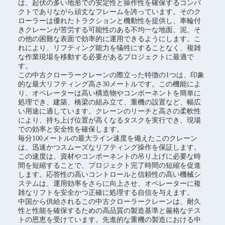
は、起伏の多い地形での安定性と操作性を確保するコンパ
クトでありながら頑丈なフレームを誇っています。そのク
ローラーは優れたトラクションと機動性を提供し、車輪付
きクレーンが苦労する可能性のある不均一な地面、泥、そ
の他の困難な表面で効率的に運用できるようにします。こ
れにより、リフティング能力を犠牲にすることなく、複雑
な作業現場を移動する必要があるプロジェクトに最適で
す。
この中古クローラークレーンの際立った特徴の1つは、印象
的な最大リフティング高さ30メートルです。この機能によ
り、オペレーターは高い構造物やコンポーネントを簡単に
処理でき、建築、橋梁の組み立て、重機の設置など、幅広
い用途に適しています。クレーンのリーチと高さの柔軟性
により、持ち上げ位置が高くなるタスクを実行でき、現場
での効率と安全性を確保します。
毎分100メートルの最大ライン速度を備えたこのクレーン
は、迅速かつスムーズなリフティング操作を保証します。
この速度は、資材やコンポーネントの吊り上げに必要な時
間を短縮することで、プロジェクト完了時間の短縮を促進
します。応答性の高いコントロールと信頼性の高い機械シ
ステムは、運用効率をさらに向上させ、オペレーターに複
雑なリフトを安全かつ正確に処理する自信を与えます。
中国から供給されるこの中古クローラークレーンは、耐久
性と性能を確保するための高品質の製造基準と厳格なテス
トの恩恵を受けています。先進的な重機の製造における中