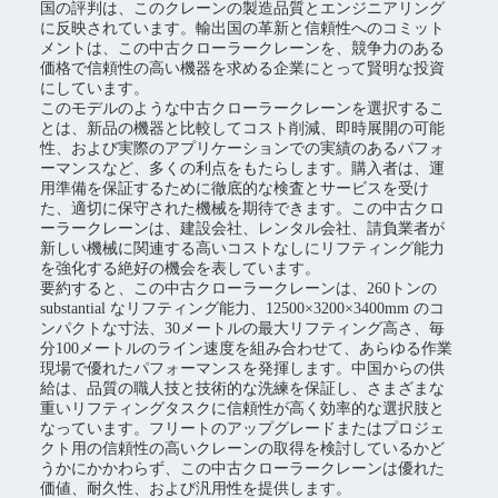
国の評判は、このクレーンの製造品質とエンジニアリング
に反映されています。輸出国の革新と信頼性へのコミット
メントは、この中古クローラークレーンを、競争力のある
価格で信頼性の高い機器を求める企業にとって賢明な投資
にしています。
このモデルのような中古クローラークレーンを選択するこ
とは、新品の機器と比較してコスト削減、即時展開の可能
性、および実際のアプリケーションでの実績のあるパフォ
ーマンスなど、多くの利点をもたらします。購入者は、運
用準備を保証するために徹底的な検査とサービスを受け
た、適切に保守された機械を期待できます。この中古クロ
ーラークレーンは、建設会社、レンタル会社、請負業者が
新しい機械に関連する高いコストなしにリフティング能力
を強化する絶好の機会を表しています。
要約すると、この中古クローラークレーンは、260トンの
substantial なリフティング能力、12500×3200×3400mm のコ
ンパクトな寸法、30メートルの最大リフティング高さ、毎
分100メートルのライン速度を組み合わせて、あらゆる作業
現場で優れたパフォーマンスを発揮します。中国からの供
給は、品質の職人技と技術的な洗練を保証し、さまざまな
重いリフティングタスクに信頼性が高く効率的な選択肢と
なっています。フリートのアップグレードまたはプロジェ
クト用の信頼性の高いクレーンの取得を検討しているかど
うかにかかわらず、この中古クローラークレーンは優れた
価値、耐久性、および汎用性を提供します。