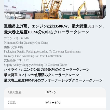
1
/
1
重機吊上げ用、エンジン出力350KW、最大荷重50.2トン、
最大巻上速度100M/分の中古クローラークレーン
ブランド名: XCMG
Minimum Order Quantity: One Crane
価格: 交渉可能
Packaging Details: Packing According To Customer Requirements
Delivery Time: According To Order Confirmation
支払条件: T/T、L/C
Supply Ability: Supply According To Customer Needs
ハイライト:
エンジン出力350KWのクローラークレーン
,
最大荷重50.2トンの使用済みクローラークレーン
,
最大巻上速度100M/分のプレオーナーシップクローラークレーン
1最大重量:
50.2トン
2電源:
ディーゼル