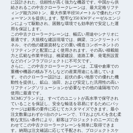
に設計された、信頼性が高く強力な機器です。中国から供
給されるこの中古クローラークレーンは、最大定格リフテ
ィング能力260トン、最大作業半径50メートルで優れたパフ
ォーマンスを提供します。堅牢な350 KWディーゼルエンジ
ンによって駆動され、困難な環境でも効率的で安定した運
用を保証します。
この中古クローラークレーンは、幅広い用途やシナリオに
最適です。大規模な建設現場では、鋼梁、コンクリートパ
ネル、その他の建築資材などの重い構造コンポーネントの
リフティングと配置によく使用されます。その高い積載能
力と広範な作業半径は、橋梁建設、道路工事、発電所設置
などのインフラプロジェクトに不可欠です。
さらに、この中古クローラークレーンは、工場や倉庫での
重機や機器の積み下ろしなどの産業用途にも適していま
す。そのクローラー設計は、起伏の多い地形での優れた機
動性を提供し、鉱山、油田、および安定した汎用性の高い
リフティングソリューションが必要なその他の遠隔地での
使用に最適です。
XCMGブランドは、すべてのユニットが高水準で保守され
ていることを保証し、安全な輸送を容易にするためにパッ
ケージは顧客の要件に応じてカスタマイズできます。最小
注文数量はわずか1台のクレーンで、T/TおよびL/Cを含む柔
軟な支払い条件により、顧客はプロジェクトのニーズに合
わせてこの中古クローラークレーンを簡単に取得できま
す。納期は注文確認に応じて手配され、プロジェクトスケ