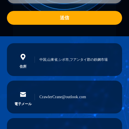
送信
中国,山東省,シボ市,フアンタイ郡の鉄鋼市場
住所
CrawlerCrane@outlook.com
電子メール