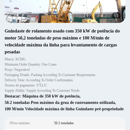
1
/
1
Guindaste de rolamento usado com 350 kW de potência do
motor 50,2 toneladas de peso máximo e 100 M/min de
velocidade máxima da linha para levantamento de cargas
pesadas
Marca: XCMG
Minimum Order Quantity: One Crane
Preço: Negociável
Packaging Details: Packing According To Customer Requirements
Delivery Time: According To Order Confirmation
Termos de pagamento: T/T,L/C
Supply Ability: Supply According To Customer Needs
Destacar:
Máquina de 350 kW de potência
,
50.2 toneladas Peso máximo da grua de rastreamento utilizada
,
100 M/min Velocidade máxima de linha Guindaste pré-propriedade
1Peso máximo:
50.2 toneladas