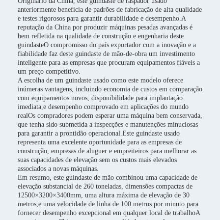
Originário da China, este guindaste de raspador usado
anteriormente beneficia de padrões de fabricação de alta qualidade
e testes rigorosos para garantir durabilidade e desempenho.A
reputação da China por produzir máquinas pesadas avançadas é
bem refletida na qualidade de construção e engenharia deste
guindasteO compromisso do país exportador com a inovação e a
fiabilidade faz deste guindaste de mão-de-obra um investimento
inteligente para as empresas que procuram equipamentos fiáveis a
um preço competitivo.
A escolha de um guindaste usado como este modelo oferece
inúmeras vantagens, incluindo economia de custos em comparação
com equipamentos novos, disponibilidade para implantação
imediata,e desempenho comprovado em aplicações do mundo
realOs compradores podem esperar uma máquina bem conservada,
que tenha sido submetida a inspecções e manutenções minuciosas
para garantir a prontidão operacional.Este guindaste usado
representa uma excelente oportunidade para as empresas de
construção, empresas de aluguer e empreiteiros para melhorar as
suas capacidades de elevação sem os custos mais elevados
associados a novas máquinas.
Em resumo, este guindaste de mão combinou uma capacidade de
elevação substancial de 260 toneladas, dimensões compactas de
12500×3200×3400mm, uma altura máxima de elevação de 30
metros,e uma velocidade de linha de 100 metros por minuto para
fornecer desempenho excepcional em qualquer local de trabalhoA