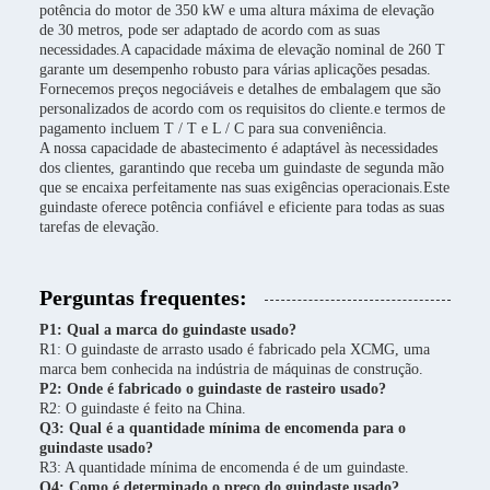
potência do motor de 350 kW e uma altura máxima de elevação
de 30 metros, pode ser adaptado de acordo com as suas
necessidades.A capacidade máxima de elevação nominal de 260 T
garante um desempenho robusto para várias aplicações pesadas.
Fornecemos preços negociáveis e detalhes de embalagem que são
personalizados de acordo com os requisitos do cliente.e termos de
pagamento incluem T / T e L / C para sua conveniência.
A nossa capacidade de abastecimento é adaptável às necessidades
dos clientes, garantindo que receba um guindaste de segunda mão
que se encaixa perfeitamente nas suas exigências operacionais.Este
guindaste oferece potência confiável e eficiente para todas as suas
tarefas de elevação.
Perguntas frequentes:
P1: Qual a marca do guindaste usado?
R1: O guindaste de arrasto usado é fabricado pela XCMG, uma
marca bem conhecida na indústria de máquinas de construção.
P2: Onde é fabricado o guindaste de rasteiro usado?
R2: O guindaste é feito na China.
Q3: Qual é a quantidade mínima de encomenda para o
guindaste usado?
R3: A quantidade mínima de encomenda é de um guindaste.
Q4: Como é determinado o preço do guindaste usado?