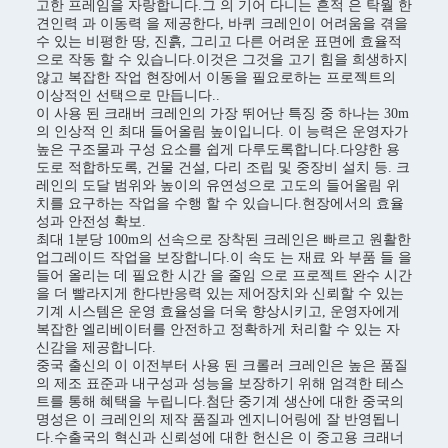
고한 프레임을 자랑합니다.그 의 기어 다니는 흔적 은 탁월 한
견인력 과 이동력 을 제공한다, 바퀴 크레인이 어려움을 겪을
수 있는 비평한 땅, 진흙, 그리고 다른 어려운 표면에 효율적
으로 작동 할 수 있습니다.이것은 그것을 고기 힘을 희생하지
않고 복잡한 작업 현장에서 이동을 필요로하는 프로젝트의
이상적인 선택으로 만듭니다..
이 사용 된 크래버 크레인의 가장 뛰어난 특징 중 하나는 30m
의 인상적 인 최대 들어올림 높이입니다. 이 능력은 운영자가
높은 구조물과 구성 요소를 쉽게 다루도록합니다.다양한 용
도로 적합하도록, 건물 건설, 다리 조립 및 중장비 설치 등. 크
레인의 도달 범위와 높이의 유연성으로 고도의 들어올림 위
치를 요구하는 작업을 수행 할 수 있습니다.현장에서의 효율
성과 안전성 확보.
최대 1분당 100m의 선속으로 장착된 크레인은 빠르고 원활한
업그레이드 작업을 보장합니다.이 속도 는 재료 와 부품 들 을
들어 올리는 데 필요한 시간 을 줄임 으로 프로젝트 완수 시간
을 더 빨라지게 한다반응력 있는 제어장치와 신뢰할 수 있는
기계 시스템은 운영 효율성을 더욱 향상시키고, 운영자에게
복잡한 엘리베이터를 안전하고 정확하게 처리할 수 있는 자
신감을 제공합니다.
중국 출신의 이 이전부터 사용 된 크롤러 크레인은 높은 품질
의 제조 표준과 내구성과 성능을 보장하기 위해 엄격한 테스
트를 통해 혜택을 누립니다.첨단 중기계 생산에 대한 중국의
명성은 이 크레인의 제작 품질과 엔지니어링에 잘 반영됩니
다.수출국의 혁신과 신뢰성에 대한 헌신은 이 중고용 크래너