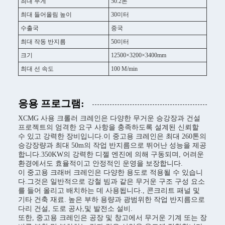
최대 무게
50.2톤
최대 들어올림 높이
30미터
수출국
중국
최대 작동 반지름
50미터
크기
12500×3200×3400mm
최대 선 속도
100 M/min
응용 프로그램:
XCMG 사용 크롤러 크레인은 다양한 무거운 승강장과 건설
프로젝트의 엄격한 요구 사항을 충족하도록 설계된 신뢰할
수 있고 강력한 장비입니다.이 중고용 크레인은 최대 260톤의
승강장량과 최대 50m의 작업 반지름으로 뛰어난 성능을 제공
합니다.350KW의 강력한 디젤 엔진에 의해 구동되며, 어려운
환경에서도 효율적이고 안정적인 운영을 보장합니다.
이 중고용 크래버 크레인은 다양한 용도로 적용될 수 있습니
다.그것은 일반적으로 강철 빔과 같은 무거운 구조 구성 요소
를 들어 올리고 배치하는 데 사용됩니다., 콘크리트 패널 및
기타 건축 재료. 높은 부하 용량과 광범위한 작업 반지름으로
다리 건설, 도로 공사,및 발전소 설비.
또한, 중고용 크레인은 공장 및 창고에서 무거운 기계 또는 장