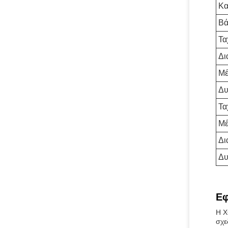
Κα
Βά
Τα
Δι
Μέ
Δυ
Τα
Μέ
Δι
Δυ
Εφ
Η X
σχε