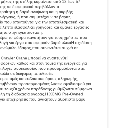
ο μήκος της στήλης κυμαίνεται από 12 έως 57
ης σε διαφορετικά περιβάλλοντα.
παραίτητη η βαριά ανύψωση και η ακριβής
νέργειας, ή που συμμετέχουν σε βαριές
ξία που απαιτούνται για την αποτελεσματική και
επτό εξασφαλίζει γρήγορες και ομαλές εργασίες
τητα στην εγκατάσταση.
τέρω το φάσμα ικανοτήτων για τους χρήστες που
ιλογή για έργα που αφορούν βαριά υλικάΗ σχεδίαση
ύ ή ανώμαλο έδαφος,που συναντάται συχνά σε
 Crawler Crane μπορεί να αναπτυχθεί
φορτίων,καθώς και στον τομέα της ενέργειας για
πιλογές συσκευασίας που προσαρμόζονται στις
υκολία σε διάφορες τοποθεσίες.
ιμες τιμές και ευέλικτους όρους πληρωμής,
 λαμβάνουν προσαρμοσμένες λύσεις εφοδιασμού για
γου τουςΟι χρόνοι παράδοσης ρυθμίζονται σύμφωνα
ε όλη τη διαδικασία αγοράς.Η XCMG Pre-Owned
για επιχειρήσεις που αναζητούν αξιόπιστο βαρύ