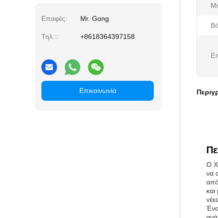
Μή
Επαφές:
Mr. Gong
Βά
Τηλ.::
+8618364397158
Επ
Επικοινωνία
Περιγ
Πε
Ο Χ
να 
από
και
νέε
Ένα
ανά