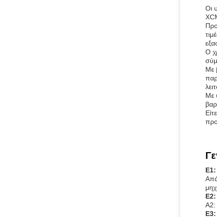
Οι 
XCM
Προ
τιμ
εξα
Ο χ
σύμ
Με 
παρ
λει
Με 
βαρ
Είτ
προ
Γε
Ε1:
Απά
μηχ
Ε2:
Α2:
Ε3: