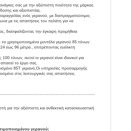
 ανάγκες σας με την αξιόπιστη ποιότητα της μάρκας
οσης και αξιοπιστίας.
παραγγελίας ενός γερανού, με διαπραγματεύσιμες
να με τις απαιτήσεις του πελάτη για να
ς, διασφαλίζοντας την έγκαιρη προμήθεια
 τα χρησιμοποιημένα μοντέλα γερανού 85 τόνων
24 έως 96 μέτρα., επιτρέποντας ευέλικτη
0 τόνων, αυτοί οι γερανοί είναι ιδανικοί για
απαιτεί το έργο σας.
ειρισμένο 85T γερανό,Οι υπηρεσίες προσαρμογής
σμένο στις λειτουργικές σας απαιτήσεις.
ή για την αξιόπιστη και ανθεκτική κατασκευαστική
ησιμοποιημένου γερανού;