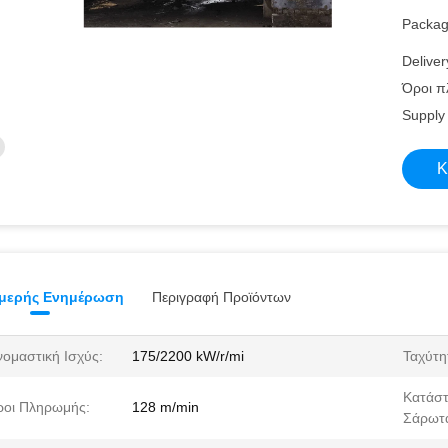
Packagi
Deliver
Όροι π
Supply 
Κ
μερής Ενημέρωση
Περιγραφή Προϊόντων
ομαστική Ισχύς:
175/2200 kW/r/mi
Ταχύτη
Κατάσ
οι Πληρωμής:
128 m/min
Σάρωτ