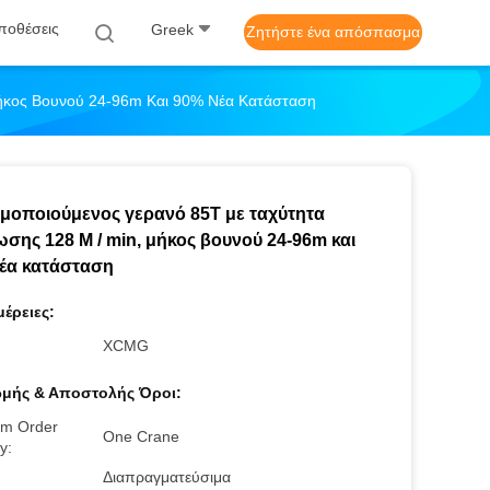
ποθέσεις
Greek
Ζητήστε ένα απόσπασμα
ήκος Βουνού 24-96m Και 90% Νέα Κατάσταση
μοποιούμενος γερανό 85T με ταχύτητα
σης 128 M / min, μήκος βουνού 24-96m και
έα κατάσταση
έρειες:
:
XCMG
μής & Αποστολής Όροι:
m Order
One Crane
y:
Διαπραγματεύσιμα