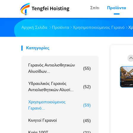
Σπίτι
Προϊόντα
Αρχική Σελίδα
Προϊόντα
Χρησιμοποιούμενος Γερανό
Χρ
Κατηγορίες
Γερανός Αντιολισθητικών
(55)
Αλυσίδων...
Υδραυλικός Γερανός
(52)
Αντιολισθητικών Αλυσί...
Χρησιμοποιούμενος
(59)
Γερανό...
Κινητοί Γερανοί
(45)
Κρέα 100T
(21)