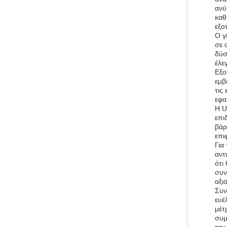
ανύ
καθ
εξο
Ο γ
σε 
δύσ
έλε
Εξο
εμβ
τις
εφα
Η U
επι
βάρ
επι
Για
αντ
ότι
συν
αξι
Συν
ευέ
μέτ
συμ