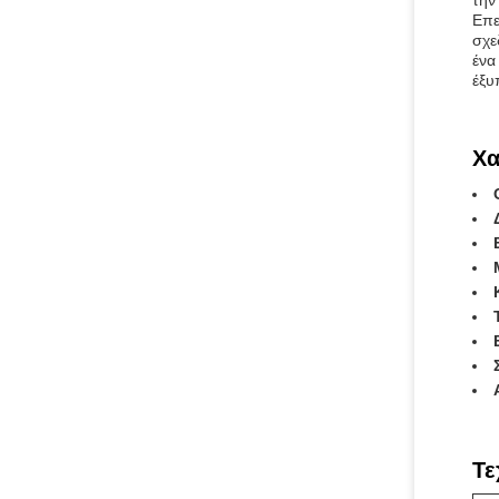
την
Επε
σχε
ένα
έξυ
Χα
Τε