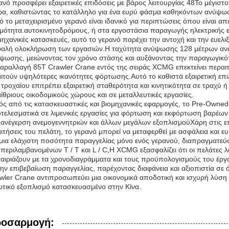
ανό προσφέρει εξαιρετικές επιδόσεις με βάρος λειτουργίας 48Το μέγιστ
ρα, καθιστώντας το κατάλληλο για ένα ευρύ φάσμα καθηκόντων ανύψωσ
ό το μεταχειρισμένο γερανό είναι ιδανικό για περιπτώσεις όπου είναι α
γμότητα.αυτοκινητοδρόμους, ή στα εργοστάσια παραγωγής ηλεκτρικής ε
μηχανικές κατασκευές, αυτό το γερανό παρέχει την αντοχή και την ευελι
αλή ολοκλήρωση των εργασιών.Η ταχύτητα ανύψωσης 128 μέτρων ανά λ
ψωσης, μειώνοντας τον χρόνο στάσης και αυξάνοντας την παραγωγικό
αραλλαγή 85T Crawler Crane εντός της σειράς XCMG επεκτείνει περαι
ιτούν υψηλότερες ικανότητες φόρτωσης.Αυτό το καθιστά εξαιρετική επ
 τροχαίου επιτρέπει εξαιρετική σταθερότητα και κινητικότητα σε τραχ
ίθριους οικοδομικούς χώρους και σε μεταλλευτικές εργασίες.
ός από τις κατασκευαστικές και βιομηχανικές εφαρμογές, το Pre-Owned
τελεσματικά σε λιμενικές εργασίες για φόρτωση και εκφόρτωση βαρέων 
 ανέγερση ανεμογεννητριών και άλλων μεγάλων εξοπλισμούΧάρη στις ε
ιτήσεις του πελάτη, το γερανό μπορεί να μεταφερθεί με ασφάλεια και ε
μια ελάχιστη ποσότητα παραγγελίας μόνο ενός γερανού, διαπραγματεύσ
περιλαμβανομένων T / T και L / C,Η XCMG εξασφαλίζει ότι οι πελάτες
ταιριάζουν με τα χρονοδιαγράμματα και τους προϋπολογισμούς του έρ
την επιβεβαίωση παραγγελίας, παρέχοντας διαφάνεια και αξιοπιστία σ
wler Crane αντιπροσωπεύει μια οικονομικά αποδοτική και ισχυρή λύση 
τικό εξοπλισμό κατασκευασμένο στην Κίνα.
οσαρμογή: