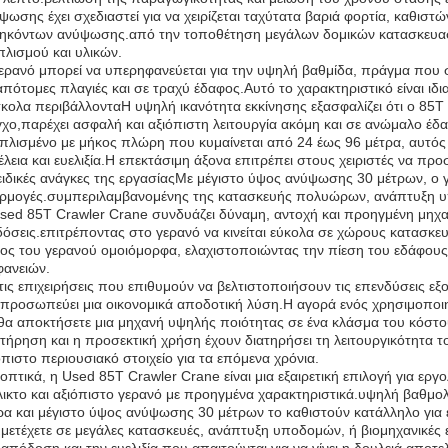
ψωσης έχει σχεδιαστεί για να χειρίζεται ταχύτατα βαριά φορτία, καθισ
ηκόντων ανύψωσης.από την τοποθέτηση μεγάλων δομικών κατασκευασ
πλισμού και υλικών.
ερανό μπορεί να υπερηφανεύεται για την υψηλή βαθμίδα, πράγμα που ση
απότομες πλαγιές και σε τραχύ έδαφος.Αυτό το χαρακτηριστικό είναι ιδι
κολα περιβάλλονταΗ υψηλή ικανότητα εκκίνησης εξασφαλίζει ότι ο 85T C
γχο,παρέχει ασφαλή και αξιόπιστη λειτουργία ακόμη και σε ανώμαλο έδ
πλισμένο με μήκος πλώρη που κυμαίνεται από 24 έως 96 μέτρα, αυτός 
έλεια και ευελιξία.Η επεκτάσιμη άξονα επιτρέπει στους χειριστές να π
 ειδικές ανάγκες της εργασίαςΜε μέγιστο ύψος ανύψωσης 30 μέτρων, ο γ
ρμογές.συμπεριλαμβανομένης της κατασκευής πολυώρων, ανάπτυξη υπ
sed 85T Crawler Crane συνδυάζει δύναμη, αντοχή και προηγμένη μηχανι
δόσεις.επιτρέποντας στο γερανό να κινείται εύκολα σε χώρους κατασκε
ος του γερανού ομοιόμορφα, ελαχιστοποιώντας την πίεση του εδάφους
φανειών.
 τις επιχειρήσεις που επιθυμούν να βελτιστοποιήσουν τις επενδύσεις ε
ιπροσωπεύει μια οικονομικά αποδοτική λύση.Η αγορά ενός χρησιμοποι
 θα αποκτήσετε μια μηχανή υψηλής ποιότητας σε ένα κλάσμα του κόστο
τήρηση και η προσεκτική χρήση έχουν διατηρήσει τη λειτουργικότητα τ
όπιστο περιουσιακό στοιχείο για τα επόμενα χρόνια.
οπτικά, η Used 85T Crawler Crane είναι μια εξαιρετική επιλογή για εργο
λικτο και αξιόπιστο γερανό με προηγμένα χαρακτηριστικά.υψηλή βαθμ
ρα και μέγιστο ύψος ανύψωσης 30 μέτρων το καθιστούν κατάλληλο για
μετέχετε σε μεγάλες κατασκευές, ανάπτυξη υποδομών, ή βιομηχανικές