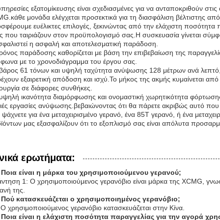
υπηρεσίες εξατομίκευσης είναι σχεδιασμένες για να ανταποκριθούν στις
G.κάθε μονάδα ελέγχεται προσεκτικά για τη διασφάλιση βέλτιστης απόδ
σφέρουμε ευέλικτες επιλογές, ξεκινώντας από την ελάχιστη ποσότητα 
ές που ταιριάζουν στον προϋπολογισμό σας.Η συσκευασία γίνεται σύμφω
σφαλιστεί η ασφαλή και αποτελεσματική παράδοση.
ρόνος παράδοσης καθορίζεται με βάση την επιβεβαίωση της παραγγελία
φωνα με το χρονοδιάγραμμα του έργου σας.
βάρος 61 τόνων και υψηλή ταχύτητα ανύψωσης 128 μέτρων ανά λεπτό,
έχουν εξαιρετική απόδοση και ισχύ.Το μήκος της ακμής κυμαίνεται από 
τουργία σε διάφορες συνθήκες.
υψηλή ικανότητα διαμόρφωσης και ονομαστική χωρητικότητα φόρτωσης 10
ιές εργασίες ανύψωσης.βεβαιώνοντας ότι θα πάρετε ακριβώς αυτό που 
ε ψάχνετε για ένα μεταχειρισμένο γερανό, ένα 85T γερανό, ή ένα μεταχ
ϊόντων μας εξασφαλίζουν ότι το εξοπλισμό σας είναι απόλυτα προσαρμο
νικά ερωτήματα:
 Ποια είναι η μάρκα του χρησιμοποιούμενου γερανού;
ντηση 1: Ο χρησιμοποιούμενος γερανόβιο είναι μάρκα της XCMG, γνωστ
ανή της.
 Πού κατασκευάζεται ο χρησιμοποιημένος γερανόβιο;
 Ο χρησιμοποιούμενος γερανόβιο κατασκευάζεται στην Κίνα.
 Ποια είναι η ελάχιστη ποσότητα παραγγελίας για την αγορά χρ