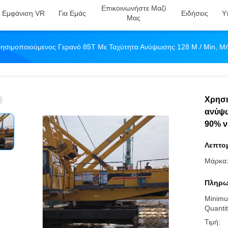
Επικοινωνήστε Μαζί
Εμφάνιση VR
Για Εμάς
Ειδήσεις
Υ
Μας
ησιμοποιούμενος Γερανό 85T Με Ταχύτητα Ανύψωσης 128 M / Min, Μ
Χρησι
ανύψω
90% ν
Λεπτομ
Μάρκα
Πληρω
Minimu
Quantit
Τιμή: