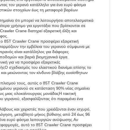
τώντας τον γερανό κατάλληλο για ένα ευρύ φάσμα
τικών στοιχείων έως τη μεταφορά βαρέων
μαίνει ότι μπορεί να λειτουργήσει αποτελεσματικά
αίτερα χρήσιμο για εργοτάξια που βρίσκονται σε
rawler Crane διατηρεί εξαιρετική έλξη και
αφος.
ο 85T Crawler Crane προσφέρει εξαιρετική
ροσαρμόζουν την εμβέλεια του γερανού σύμφωνα με
ερανός είναι κατάλληλος για διάφορες
οδομών και βαριά βιομηχανικά έργα.
κή για να προσφέρει εξαιρετικές
υήςΟ σχεδιασμός του ελαστικού διανέμει επίσης το
 και μειώνοντας τον κίνδυνο βλάβης ευαίσθητων
ξοπλισμού τους, αυτός ο 85T Crawler Crane
ημένου γερανού σε κατάσταση 90% νέας σημαίνει
υς μιας ολοκαίνουργιας μονάδαςΗ τακτική
ου γερανού, εξασφαλίζοντας ότι παραμένει ένα
λάβους και χειριστές που χρειάζονται έναν ισχυρό,
ολόγηση, μεταβλητό μήκος βύθισης από 24 έως 96
 ένα ευρύ φάσμα λειτουργιών ανύψωσης.Αν
 εφαρμογές, αυτό το 85T Crawler Crane προσφέρει