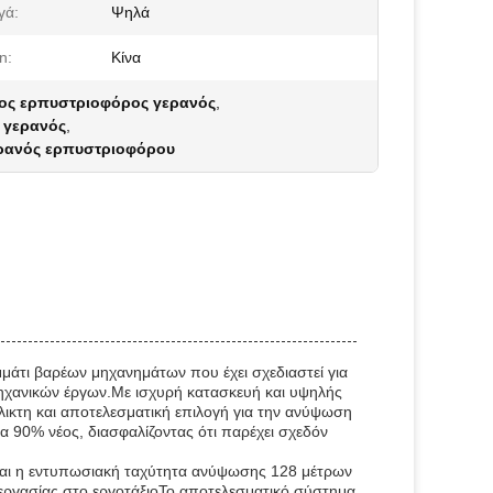
γά:
Ψηλά
n:
Κίνα
νος ερπυστριοφόρος γερανός
,
 γερανός
,
ρανός ερπυστριοφόρου
μάτι βαρέων μηχανημάτων που έχει σχεδιαστεί για
ομηχανικών έργων.Με ισχυρή κατασκευή και υψηλής
λικτη και αποτελεσματική επιλογή για την ανύψωση
ία 90% νέος, διασφαλίζοντας ότι παρέχει σχεδόν
ίναι η εντυπωσιακή ταχύτητα ανύψωσης 128 μέτρων
εργασίας στο εργοτάξιοΤο αποτελεσματικό σύστημα