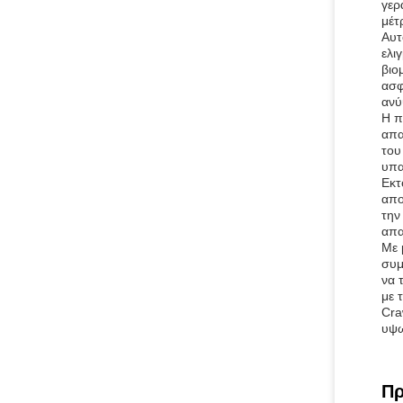
γερ
μέτ
Αυτ
ελι
βιο
ασφ
ανύ
Η π
απα
του
υπα
Εκτ
απο
την
απα
Με 
συμ
να 
με 
Cra
υψω
Πρ