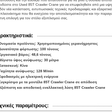
 απόδοση και την ευελιξία που απαιτούνται για να γίνει η δουλειά αποτε
νδύστε στο Used 85T Crawler Crane για να επωφεληθείτε από μια υψ
δόν νέα κατάσταση, εντυπωσιακές τεχνικές προδιαγραφές και εξαιρετικές
 πλεονέκτημα που θα ενισχύσει την αποτελεσματικότητα και την παραγω
πνη επιλογή για τον στόλο εξοπλισμού σας.
ρακτηριστικά:
Ονομασία προϊόντος: Χρησιμοποιημένος γερανόχρηστος
Δυνατότητα φόρτωσης: 100 τόνους
Εργασιακό βάρος: 48,6 τόνους
Μέγιστο ύψος ανύψωσης: 30 μέτρα
Κατασκευή: Κίνα
Ταχύτητα ανύψωσης: 128 M/min
Εφοδιασμός με ηλεκτρική ενέργεια
Συγκρίσιμο με τα μοντέλα 85T Crawler Crane σε απόδοση
Αξιόπιστη και αποδοτική εναλλακτική λύση 85T Crawler Crane
χνικές παραμέτρους: