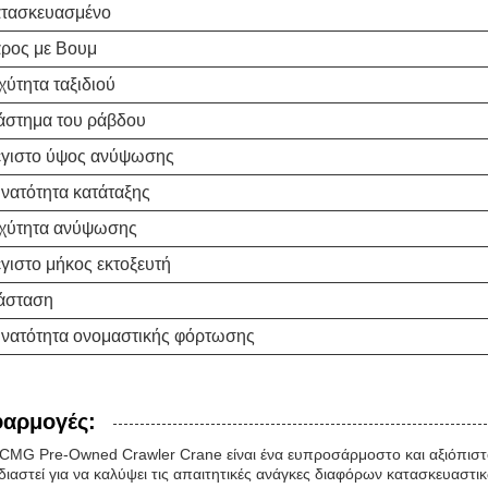
τασκευασμένο
ρος με Βουμ
χύτητα ταξιδιού
άστημα του ράβδου
γιστο ύψος ανύψωσης
νατότητα κατάταξης
χύτητα ανύψωσης
γιστο μήκος εκτοξευτή
άσταση
νατότητα ονομαστικής φόρτωσης
αρμογές:
CMG Pre-Owned Crawler Crane είναι ένα ευπροσάρμοστο και αξιόπιστ
διαστεί για να καλύψει τις απαιτητικές ανάγκες διαφόρων κατασκευαστι