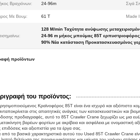
κος Βραχιόνων:
24-96m
Σιγά Σι
ρος Με Βουμ:
61 Τ
Made I
128 M/min Ταχύτητα ανύψωσης μεταχειρισμέ
ισημαίνω:
24-96 m μήκος μπούμας 85T ερπυστριοφόρος
90% Νέα κατάσταση Προκατασκευασμένος γε
ραφή προϊόντων
ριγραφή του προϊόντος:
ρησιμοποιούμενος Κραϊνοφόρος 85T είναι ένα ισχυρό και αξιόπιστο κομ
ανταποκρίνεται στις απαιτητικές ανάγκες των κατασκευαστικών και βι
δοσης προδιαγραφές, αυτό το 85T Crawler Crane ξεχωρίζει ως μια ευέ
 μετακίνηση βαρέων φορτίων με ακρίβεια και ασφάλεια.με ονομαστική αξ
ς επιδόσεις και αξιοπιστία για τα έργα σας.
 από τα βασικά χαρακτηριστικά αυτού του Used 85T Crawler Crane ε
 λεπτό.βελτίωση της παραγωγικότητας και μείωση του χρόνου στάσης 