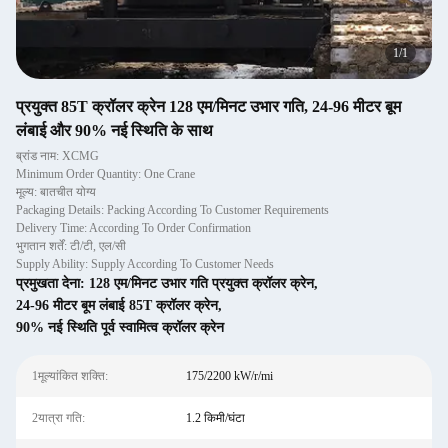
1
/
1
प्रयुक्त 85T क्रॉलर क्रेन 128 एम/मिनट उभार गति, 24-96 मीटर बूम
लंबाई और 90% नई स्थिति के साथ
ब्रांड नाम: XCMG
Minimum Order Quantity: One Crane
मूल्य: बातचीत योग्य
Packaging Details: Packing According To Customer Requirements
Delivery Time: According To Order Confirmation
भुगतान शर्तें: टी/टी, एल/सी
Supply Ability: Supply According To Customer Needs
प्रमुखता देना:
128 एम/मिनट उभार गति प्रयुक्त क्रॉलर क्रेन
,
24-96 मीटर बूम लंबाई 85T क्रॉलर क्रेन
,
90% नई स्थिति पूर्व स्वामित्व क्रॉलर क्रेन
1मूल्यांकित शक्ति:
175/2200 kW/r/mi
2यात्रा गति:
1.2 किमी/घंटा