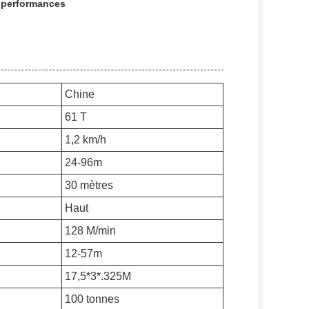
e performances
Chine
61 T
1,2 km/h
24-96m
30 mètres
Haut
128 M/min
12-57m
17,5*3*.325M
100 tonnes