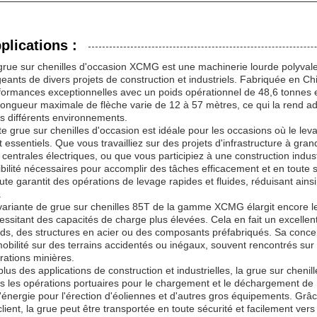
plications :
grue sur chenilles d'occasion XCMG est une machinerie lourde polyvale
geants de divers projets de construction et industriels. Fabriquée en Chi
formances exceptionnelles avec un poids opérationnel de 48,6 tonnes 
longueur maximale de flèche varie de 12 à 57 mètres, ce qui la rend ad
s différents environnements.
te grue sur chenilles d'occasion est idéale pour les occasions où le le
t essentiels. Que vous travailliez sur des projets d'infrastructure à gra
centrales électriques, ou que vous participiez à une construction industri
xibilité nécessaires pour accomplir des tâches efficacement et en toute
ute garantit des opérations de levage rapides et fluides, réduisant ainsi
.
variante de grue sur chenilles 85T de la gamme XCMG élargit encore le 
essitant des capacités de charge plus élevées. Cela en fait un excellen
rds, des structures en acier ou des composants préfabriqués. Sa concept
mobilité sur des terrains accidentés ou inégaux, souvent rencontrés sur 
rations minières.
plus des applications de construction et industrielles, la grue sur cheni
s les opérations portuaires pour le chargement et le déchargement de 
l'énergie pour l'érection d'éoliennes et d'autres gros équipements. G
client, la grue peut être transportée en toute sécurité et facilement vers 