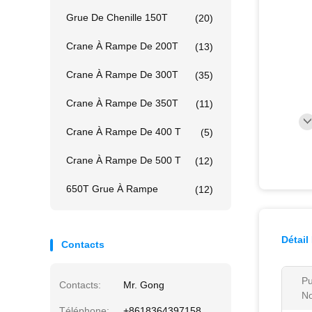
Grue De Chenille 150T
(20)
Crane À Rampe De 200T
(13)
Crane À Rampe De 300T
(35)
Crane À Rampe De 350T
(11)
Crane À Rampe De 400 T
(5)
Crane À Rampe De 500 T
(12)
650T Grue À Rampe
(12)
Détail
Contacts
Pu
Contacts:
Mr. Gong
No
Téléphone:
+8618364397158