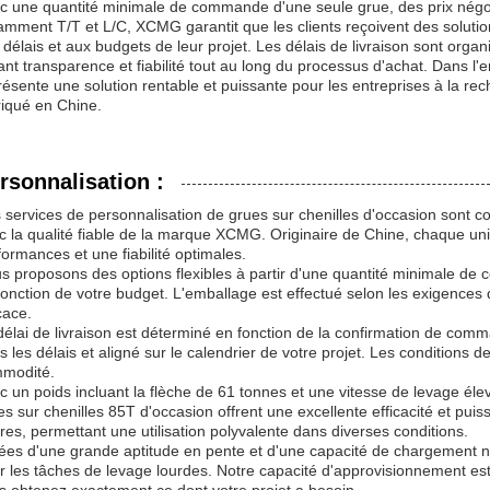
c une quantité minimale de commande d'une seule grue, des prix négoci
amment T/T et L/C, XCMG garantit que les clients reçoivent des solut
 délais et aux budgets de leur projet. Les délais de livraison sont org
rant transparence et fiabilité tout au long du processus d'achat. Dans 
résente une solution rentable et puissante pour les entreprises à la re
riqué en Chine.
rsonnalisation :
 services de personnalisation de grues sur chenilles d'occasion sont 
c la qualité fiable de la marque XCMG. Originaire de Chine, chaque un
formances et une fiabilité optimales.
s proposons des options flexibles à partir d'une quantité minimale de
fonction de votre budget. L'emballage est effectué selon les exigences d
cace.
délai de livraison est déterminé en fonction de la confirmation de com
s les délais et aligné sur le calendrier de votre projet. Les conditions 
modité.
c un poids incluant la flèche de 61 tonnes et une vitesse de levage é
es sur chenilles 85T d'occasion offrent une excellente efficacité et pui
res, permettant une utilisation polyvalente dans diverses conditions.
ées d'une grande aptitude en pente et d'une capacité de chargement n
r les tâches de levage lourdes. Notre capacité d'approvisionnement est