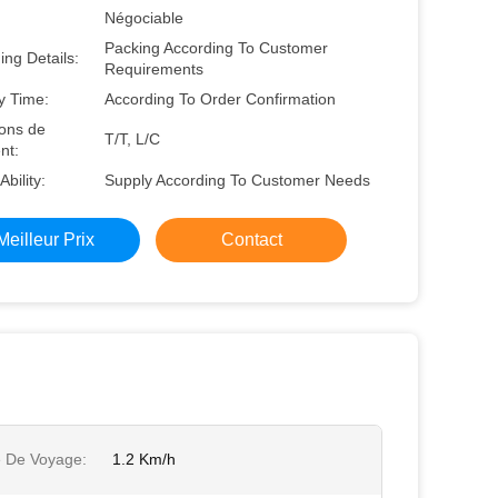
Négociable
Packing According To Customer
ng Details:
Requirements
y Time:
According To Order Confirmation
ions de
T/T, L/C
nt:
Ability:
Supply According To Customer Needs
Meilleur Prix
Contact
e De Voyage:
1.2 Km/h