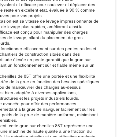
yvalent et efficace pour soulever et déplacer des
grue reste en excellent état, évaluée à 90 % comme
euves pour vos projets.
ccasion est sa vitesse de levage impressionnante de
de levage plus rapides, améliorant ainsi la
 efficace est conçu pour manipuler des charges
ches de levage, allant du placement de gros
ourds.
 fonctionner efficacement sur des pentes raides et
s chantiers de construction situés dans des
'aptitude élevée en pente garantit que la grue sur
ffrant un fonctionnement sûr et fiable même sur un
henilles de 85T offre une portée et une flexibilité
ortée de la grue en fonction des besoins spécifiques
urs ou de manœuvrer des charges au-dessus
t bien adaptée à diverses applications,
uctures et les projets industriels lourds.
erie avancée pour offrir des performances
permettant à la grue de naviguer facilement sur les
le poids de la grue de manière uniforme, minimisant
ensibles.
ent, cette grue sur chenilles 85T représente une
r une machine de haute qualité à une fraction du
 Un entretien régulier et une utilisation prudente