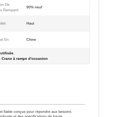
ion De
90% neuf
au Rampant:
ité:
Haut
ué En:
Chine
utilisée
,
,
Crane à rampe d'occasion
 et fiable conçue pour répondre aux besoins
 robuste et des spécifications de haute