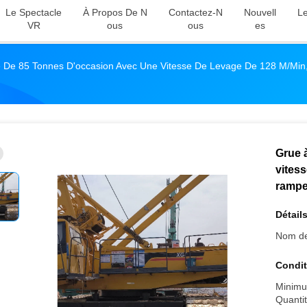
Le Spectacle
À Propos De N
Contactez-N
Nouvell
Le
VR
Ous
Ous
Es
De 85 Tonnes D'occasion Avec Une Vitesse De Levage De 128 M/mi
Grue 
vites
rampe
Détails
Nom de
Condit
Minimu
Quantit