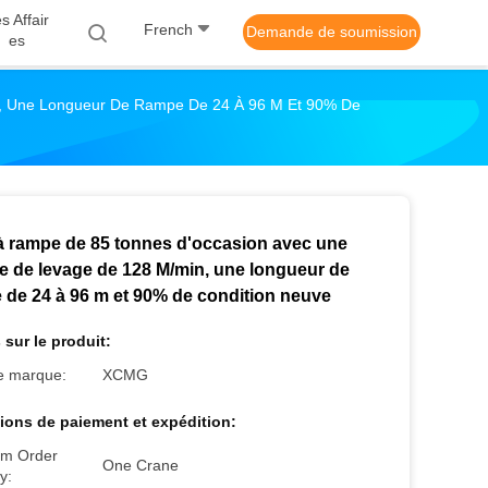
s Affair
French
Demande de soumission
Es
n, Une Longueur De Rampe De 24 À 96 M Et 90% De
à rampe de 85 tonnes d'occasion avec une
se de levage de 128 M/min, une longueur de
 de 24 à 96 m et 90% de condition neuve
 sur le produit:
 marque:
XCMG
ions de paiement et expédition:
m Order
One Crane
y: