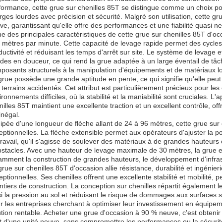
formance, cette grue sur chenilles 85T se distingue comme un choix pol
rges lourdes avec précision et sécurité. Malgré son utilisation, cette 
ve, garantissant qu'elle offre des performances et une fiabilité quasi n
ne des principales caractéristiques de cette grue sur chenilles 85T d'o
 mètres par minute. Cette capacité de levage rapide permet des cycles 
ductivité et réduisant les temps d'arrêt sur site. Le système de levage
rdes en douceur, ce qui rend la grue adaptée à un large éventail de tâ
posants structurels à la manipulation d'équipements et de matériaux l
grue possède une grande aptitude en pente, ce qui signifie qu'elle peut
 terrains accidentés. Cet attribut est particulièrement précieux pour le
ironnements difficiles, où la stabilité et la maniabilité sont cruciales. L
nilles 85T maintient une excellente traction et un excellent contrôle, o
inégal.
ipée d'une longueur de flèche allant de 24 à 96 mètres, cette grue sur c
eptionnelles. La flèche extensible permet aux opérateurs d'ajuster la p
travail, qu'il s'agisse de soulever des matériaux à de grandes haute
bstacles. Avec une hauteur de levage maximale de 30 mètres, la grue es
amment la construction de grandes hauteurs, le développement d'infrastr
grue sur chenilles 85T d'occasion allie résistance, durabilité et ingéni
eptionnelles. Ses chenilles offrent une excellente stabilité et mobilité, 
ntiers de construction. La conception sur chenilles répartit également 
si la pression au sol et réduisant le risque de dommages aux surfaces s
r les entreprises cherchant à optimiser leur investissement en équipem
ution rentable. Acheter une grue d'occasion à 90 % neuve, c'est obteni
t d'une unité neuve, sans compromettre les performances ou la sécurité.