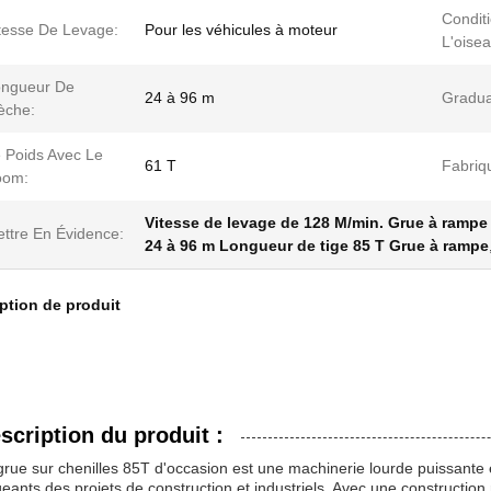
Condit
tesse De Levage:
Pour les véhicules à moteur
L'oise
ongueur De
24 à 96 m
Gradual
èche:
 Poids Avec Le
61 T
Fabriq
oom:
Vitesse de levage de 128 M/min. Grue à rampe 
ttre En Évidence:
24 à 96 m Longueur de tige 85 T Grue à rampe
ption de produit
scription du produit :
grue sur chenilles 85T d'occasion est une machinerie lourde puissante
geants des projets de construction et industriels. Avec une construction