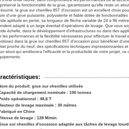
 préservé la fonctionnalité de la grue, garantissant qu'elle reste un atou
résumé, la grue sur chenilles 85T d'occasion est un excellent choix pou
oin d'une grue puissante, polyvalente et fiable dotée de fonctionnalit
nde aptitude en pente, sa longueur de flèche variable de 24 à 96 mètr
rendent adapté à un large éventail d'opérations de levage. Que vous so
nde échelle, dans le développement d'infrastructures ou dans des applica
e les performances et la flexibilité nécessaires pour effectuer le travail
estissez dans la grue sur chenilles 85T d'occasion pour bénéficier d'un
état proche du neuf, des spécifications techniques impressionnantes et 
un atout qui améliorera l'efficacité et la productivité de votre projet, ce
quipements.
ractéristiques:
Nom du produit: grue sur chenilles utilisée
Capacité de chargement nominale : 100 tonnes
Poids opérationnel : 48,6 T
Hauteur de levage maximale : 30 mètres
Fabriqué en Chine
Vitesse de levage : 128 M/min
Grue sur chenilles d'occasion adaptée aux tâches de levage lour