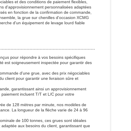
ables et des conditions de paiement flexibles,
ions d'approvisionnement personnalisées adaptées
anisés en fonction de la confirmation de commande,
l'ensemble, la grue sur chenilles d'occasion XCMG
cherche d'un équipement de levage lourd fiable
conçus pour répondre à vos besoins spécifiques
ité est soigneusement inspectée pour garantir des
 commande d'une grue, avec des prix négociables
u client pour garantir une livraison sûre et
mande, garantissant ainsi un approvisionnement
de paiement incluent T/T et L/C pour votre
levée de 128 mètres par minute, nos modèles de
ssance. La longueur de la flèche varie de 24 à 96
ominale de 100 tonnes, ces grues sont idéales
 adaptée aux besoins du client, garantissant que