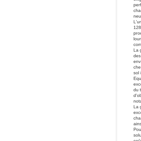
per
cha
neu
L'u
128
pro
lou
com
La 
des
env
che
sol 
Equ
exc
du 
d'o
not
La 
exc
cha
ain
Pou
sol
coû