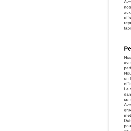
Ave
not
aux
off
rep
fab
Pe
Nos
ave
per
Nou
en 
effi
Le 
dan
com
Ave
gru
mèt
Dot
pou