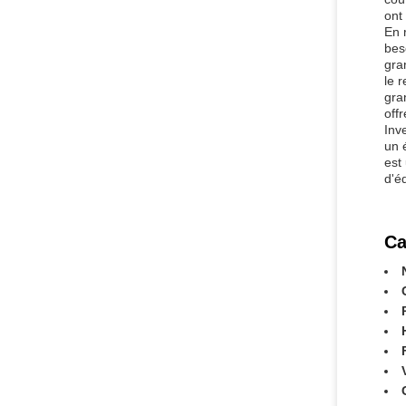
ont
En 
bes
gra
le 
gra
offr
Inv
un 
est 
d'é
Ca