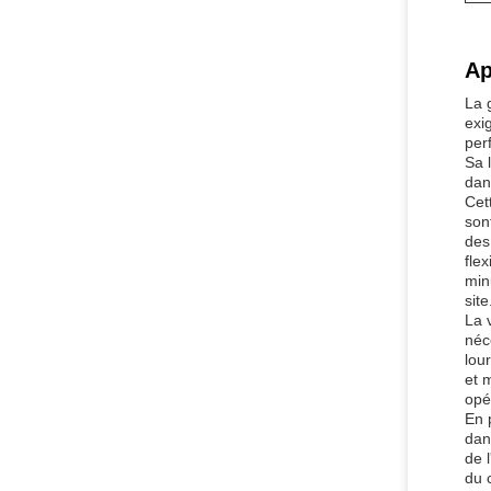
Ap
La 
exi
per
Sa 
dan
Cet
son
des 
fle
min
site
La 
néc
lou
et 
opé
En 
dan
de 
du 