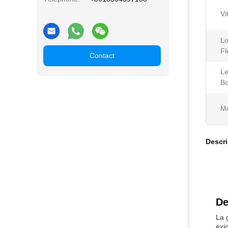
Vi
L
Fl
Contact
Le
B
Me
Descri
De
La 
exi