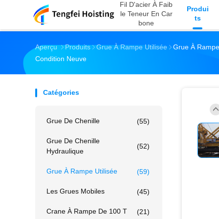
Fil D'acier À Faib
Produi
Le Teneur En Car
Ts
Bone
Aperçu
Produits
Grue À Rampe Utilisée
Grue À Rampe 
Condition Neuve
Catégories
Grue De Chenille
(55)
Grue De Chenille
(52)
Hydraulique
Grue À Rampe Utilisée
(59)
Les Grues Mobiles
(45)
Crane À Rampe De 100 T
(21)