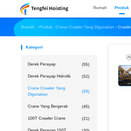
Rumah
Produk
Rumah
Produk
Crane Crawler Yang Digunakan
Crawle
Kategori
Derek Perayap
(55)
Derek Perayap Hidrolik
(52)
Crane Crawler Yang
(59)
Digunakan
Crane Yang Bergerak
(45)
100T Crawler Crane
(21)
Derek Perayap 150T
(20)