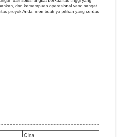
an dari solusi angkat berkualitas tinggi yang
esankan, dan kemampuan operasional yang sangat
ivitas proyek Anda, membuatnya pilihan yang cerdas
Cina