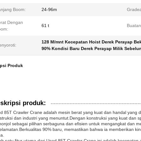
njang Boom:
24-96m
Gradeal
rat Dengan
61 t
Buatan
oom:
128 M/mnt Kecepatan Hoist Derek Perayap Be
nyoroti:
90% Kondisi Baru Derek Perayap Milik Sebel
psi Produk
skripsi produk:
d 85T Crawler Crane adalah mesin berat yang kuat dan handal yang 
struksi dan industri yang menuntut.Dengan konstruksi yang kuat dan spes
onjol sebagai pilihan serbaguna dan efisien untuk mengangkat dan m
elamatan.Berkualitas 90% baru, memastikan bahwa ia memberikan kin
a.
ah satu fitur utama dari Used 85T Crawler Crane ini adalah kecepat