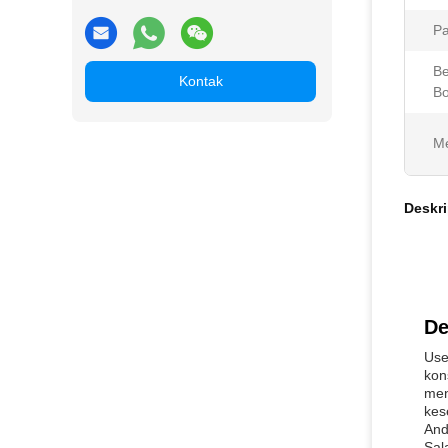
Pa
Be
Kontak
B
Me
Deskri
De
Use
kon
men
kes
And
Sal