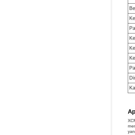
Be
Ke
Pa
Ke
Ke
Ke
Pa
Di
Ka
Ap
XCM
mem
yan