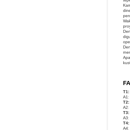
tep
Kam
din
pen
Wak
pro
Den
dig
ope
Den
men
Apa
kus
FA
T1:
A1:
T2:
A2:
T3:
A3:
T4:
A4: