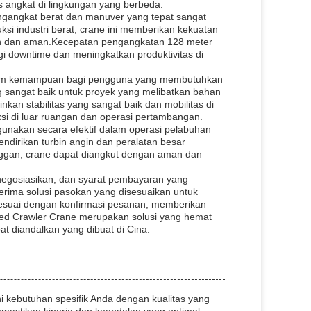
s angkat di lingkungan yang berbeda.
ngangkat berat dan manuver yang tepat sangat
ruksi industri berat, crane ini memberikan kekuatan
sien dan aman.Kecepatan pengangkatan 128 meter
i downtime dan meningkatkan produktivitas di
trum kemampuan bagi pengguna yang membutuhkan
ng sangat baik untuk proyek yang melibatkan bahan
nkan stabilitas yang sangat baik dan mobilitas di
ksi di luar ruangan dan operasi pertambangan.
igunakan secara efektif dalam operasi pelabuhan
ndirikan turbin angin dan peralatan besar
nggan, crane dapat diangkut dengan aman dan
negosiasikan, dan syarat pembayaran yang
rima solusi pasokan yang disesuaikan untuk
esuai dengan konfirmasi pesanan, memberikan
ed Crawler Crane merupakan solusi yang hemat
at diandalkan yang dibuat di Cina.
 kebutuhan spesifik Anda dengan kualitas yang