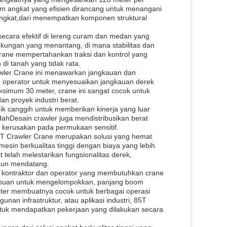
em angkat yang efisien dirancang untuk menangani
angkat,dari menempatkan komponen struktural
secara efektif di lereng curam dan medan yang
lingkungan yang menantang, di mana stabilitas dan
rane mempertahankan traksi dan kontrol yang
i tanah yang tidak rata.
awler Crane ini menawarkan jangkauan dan
an operator untuk menyesuaikan jangkauan derek
simum 30 meter, crane ini sangat cocok untuk
an proyek industri berat.
k canggih untuk memberikan kinerja yang luar
ahDesain crawler juga mendistribusikan berat
 kerusakan pada permukaan sensitif.
 85T Crawler Crane merupakan solusi yang hemat
esin berkualitas tinggi dengan biaya yang lebih
telah melestarikan fungsionalitas derek,
ahun mendatang.
i kontraktor dan operator yang membutuhkan crane
ampuan untuk mengelompokkan, panjang boom
eter membuatnya cocok untuk berbagai operasi
nan infrastruktur, atau aplikasi industri, 85T
untuk mendapatkan pekerjaan yang dilakukan secara