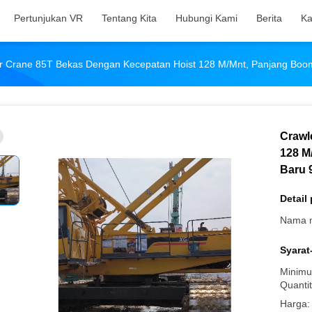
Pertunjukan VR
Tentang Kita
Hubungi Kami
Berita
Ka
r Crane 85T Bekas Dengan Kecepatan Hoist 128 M/mnt, Panjang Boo
Crawl
128 M
Baru 
Detail
Nama 
Syarat
Minimu
Quantit
Harga: