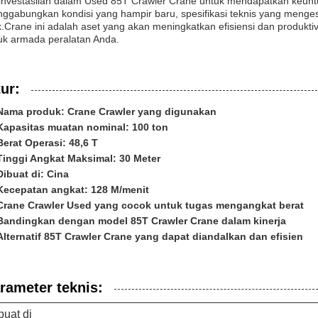
investasilah dalam Used 85T Crawler Crane untuk mendapatkan keuntung
ggabungkan kondisi yang hampir baru, spesifikasi teknis yang meng
k.Crane ini adalah aset yang akan meningkatkan efisiensi dan produkt
uk armada peralatan Anda.
tur:
Nama produk: Crane Crawler yang digunakan
Kapasitas muatan nominal: 100 ton
Berat Operasi: 48,6 T
Tinggi Angkat Maksimal: 30 Meter
Dibuat di: Cina
Kecepatan angkat: 128 M/menit
Crane Crawler Used yang cocok untuk tugas mengangkat berat
Bandingkan dengan model 85T Crawler Crane dalam kinerja
Alternatif 85T Crawler Crane yang dapat diandalkan dan efisien
rameter teknis:
buat di