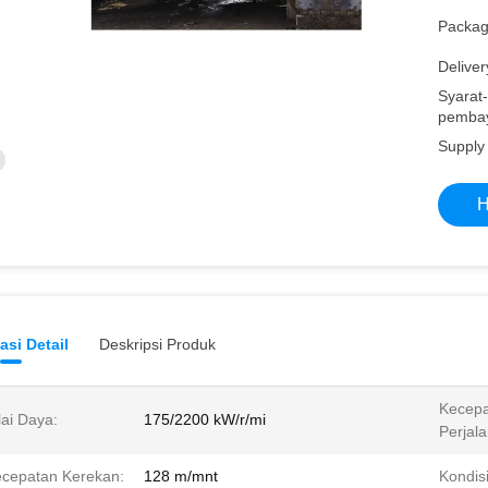
Packagi
Deliver
Syarat-
pembay
Supply 
H
asi Detail
Deskripsi Produk
Kecep
lai Daya:
175/2200 kW/r/mi
Perjal
cepatan Kerekan:
128 m/mnt
Kondis