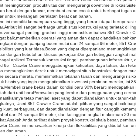
it.meningkatkan produktivitas dan mengurangi downtime di lokasiSist
an berat dengan lancar, membuat crane cocok untuk berbagai tugas 
ar untuk menangani peralatan berat dan bahan.
ne ini memiliki kemampuan yang tinggi, yang berarti dapat beroperasi 
ar.Atribut ini sangat berharga untuk situs konstruksi yang terletak di 
uver sangat penting. gradasi tinggi memastikan bahwa 85T Crawler C
gat baik,memberikan operasi yang aman dan dapat diandalkan bahkan d
engkapi dengan panjang boom mulai dari 24 sampai 96 meter, 85T Cr
ksibilitas yang luar biasa.Boom yang dapat diperpanjang memungkink
uai dengan kebutuhan khusus pekerjaanDengan ketinggian angkat mak
bagai aplikasi.Termasuk konstruksi tinggi, pembangunan infrastruktur, d
d 85T Crawler Crane menggabungkan kekuatan, daya tahan, dan tekni
sa.memungkinkan derek untuk menavigasi situs konstruksi dengan mud
ne secara merata, meminimalkan tekanan tanah dan mengurangi risiko
uk bisnis yang ingin mengoptimalkan investasi peralatan mereka, ini
ya.Membeli crane bekas dalam kondisi baru 90% berarti mendapatkan m
dah dari unit baruPerawatan yang teratur dan penggunaan yang cermat 
astikannya tetap menjadi aset yang dapat diandalkan untuk tahun-t
gkatnya, Used 85T Crawler Crane adalah pilihan yang sangat baik bag
g kuat, serbaguna, dan dapat diandalkan dengan fitur canggih.kem
iabel dari 24 sampai 96 meter, dan ketinggian angkat maksimum 30 m
kat.Apakah Anda terlibat dalam proyek konstruksi skala besar, pembangu
wler Crane ini menawarkan kinerja dan fleksibilitas yang dibutuhkan 
sien dan aman.