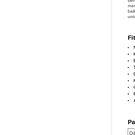
Ber
men
bai
unt
Fi
Pa
Di