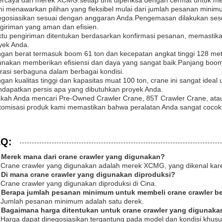
ercaya dari merek XCMG.setiap unit diperiksa dengan cermat untuk me
i menawarkan pilihan yang fleksibel mulai dari jumlah pesanan mini
egosiasikan sesuai dengan anggaran Anda.Pengemasan dilakukan ses
giriman yang aman dan efisien.
tu pengiriman ditentukan berdasarkan konfirmasi pesanan, memastika
yek Anda.
gan berat termasuk boom 61 ton dan kecepatan angkat tinggi 128 met
unakan memberikan efisiensi dan daya yang sangat baik.Panjang boom
rasi serbaguna dalam berbagai kondisi.
gan kualitas tinggi dan kapasitas muat 100 ton, crane ini sangat ide
dapatkan persis apa yang dibutuhkan proyek Anda.
kah Anda mencari Pre-Owned Crawler Crane, 85T Crawler Crane, ata
tomisasi produk kami memastikan bahwa peralatan Anda sangat cocok
Q:
 Merek mana dari crane crawler yang digunakan?
 Crane crawler yang digunakan adalah merek XCMG, yang dikenal kare
 Di mana crane crawler yang digunakan diproduksi?
 Crane crawler yang digunakan diproduksi di Cina.
 Berapa jumlah pesanan minimum untuk membeli crane crawler b
 Jumlah pesanan minimum adalah satu derek.
 Bagaimana harga ditentukan untuk crane crawler yang digunaka
 Harga dapat dinegosiasikan tergantung pada model dan kondisi khusu