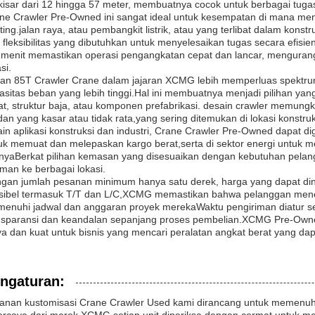
kisar dari 12 hingga 57 meter, membuatnya cocok untuk berbagai tuga
ne Crawler Pre-Owned ini sangat ideal untuk kesempatan di mana me
ting.jalan raya, atau pembangkit listrik, atau yang terlibat dalam konst
 fleksibilitas yang dibutuhkan untuk menyelesaikan tugas secara efi
 menit memastikan operasi pengangkatan cepat dan lancar, mengurang
si.
ian 85T Crawler Crane dalam jajaran XCMG lebih memperluas spek
asitas beban yang lebih tinggi.Hal ini membuatnya menjadi pilihan ya
at, struktur baja, atau komponen prefabrikasi. desain crawler memungki
an yang kasar atau tidak rata,yang sering ditemukan di lokasi konstru
ain aplikasi konstruksi dan industri, Crane Crawler Pre-Owned dapat d
uk memuat dan melepaskan kargo berat,serta di sektor energi untuk me
nnyaBerkat pilihan kemasan yang disesuaikan dengan kebutuhan pela
man ke berbagai lokasi.
gan jumlah pesanan minimum hanya satu derek, harga yang dapat di
ksibel termasuk T/T dan L/C,XCMG memastikan bahwa pelanggan mene
enuhi jadwal dan anggaran proyek merekaWaktu pengiriman diatur s
nsparansi dan keandalan sepanjang proses pembelian.XCMG Pre-Own
ya dan kuat untuk bisnis yang mencari peralatan angkat berat yang dap
ngaturan:
anan kustomisasi Crane Crawler Used kami dirancang untuk memenuhi