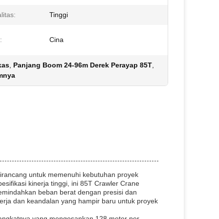
itas:
Tinggi
:
Cina
kas
,
Panjang Boom 24-96m Derek Perayap 85T
,
umnya
dirancang untuk memenuhi kebutuhan proyek
ifikasi kinerja tinggi, ini 85T Crawler Crane
emindahkan beban berat dengan presisi dan
erja dan keandalan yang hampir baru untuk proyek
an angkatnya yang mengesankan 128 meter per