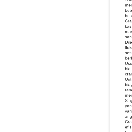
men
beb
bes
Cra
kas
man
san
Dil
fle
ses
ber
Use
bia
cra
Unt
bia
ren
mem
Sin
yan
var
ang
Cra
efi