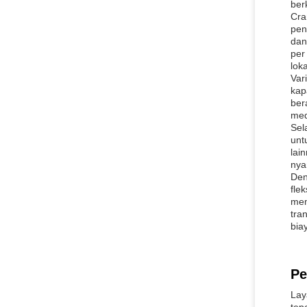
ber
Cra
pen
dan
per
loka
Var
kap
ber
med
Sel
unt
lai
nya
Den
fle
mem
tra
bia
Pe
Lay