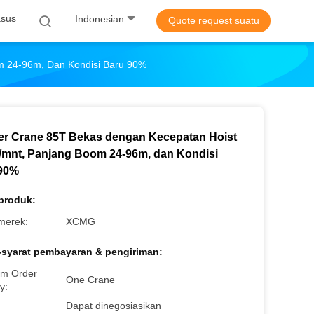
sus
Indonesian
Quote request suatu
m 24-96m, Dan Kondisi Baru 90%
er Crane 85T Bekas dengan Kecepatan Hoist
/mnt, Panjang Boom 24-96m, dan Kondisi
90%
 produk:
merek:
XCMG
-syarat pembayaran & pengiriman:
m Order
One Crane
y:
Dapat dinegosiasikan