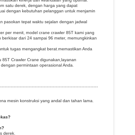
mastikan kinerja dan keandalan yang optimal.
mum satu derek, dengan harga yang dapat
uai dengan kebutuhan pelanggan untuk menjamin
n pasokan tepat waktu sejalan dengan jadwal
er per menit, model crane crawler 85T kami yang
 berkisar dari 24 sampai 96 meter, memungkinkan
al untuk tugas mengangkat berat.memastikan Anda
u 85T Crawler Crane digunakan,layanan
 dengan permintaan operasional Anda.
na mesin konstruksi yang andal dan tahan lama.
ekas?
n?
s derek.