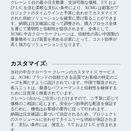
クレーン 1 台の最小注文数量、交渉可能な価格、T/T およ
び L/C を含む柔軟な支払い条件により、XCMG は顧客がプ
ロジェクトのタイムラインと予算に合わせてカスタマイズ
された供給ソリューションを確実に受け取ることができま
す。納期は注文確認に従って調整され、購入プロセス全体
を通じて透明性と信頼性が提供されます。全体として、
XCMG 中古クローラー クレーンは、信頼性の高い中国製の
重量物吊り上げ装置を求める企業にとって、コスト効率が
高く強力なソリューションとなります。
カスタマイズ:
当社の中古クローラー クレーンのカスタマイズ サービス
は、XCMG ブランドの信頼できる品質でお客様の特定のニ
ーズを満たすように設計されています。中国で製造された
各ユニットは、最適なパフォーマンスと信頼性を確保する
ために注意深く検査されています。
クレーン1台からご注文いただけますので、ご予算に応じて
価格のご相談に応じます。安全かつ効率的な配送を保証す
るために、梱包はお客様の要件に従って行われます。
納期は注文確認に基づいて決定されるため、プロジェクト
のスケジュールに合わせてタイムリーな供給が保証されま
す。支払い条件には、便宜上、T/T および L/C が含まれま
す。