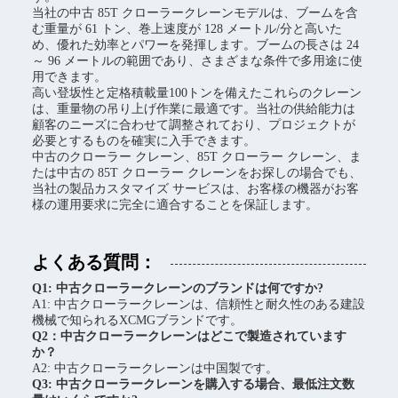
当社の中古 85T クローラークレーンモデルは、ブームを含
む重量が 61 トン、巻上速度が 128 メートル/分と高いた
め、優れた効率とパワーを発揮します。ブームの長さは 24
～ 96 メートルの範囲であり、さまざまな条件で多用途に使
用できます。
高い登坂性と定格積載量100トンを備えたこれらのクレーン
は、重量物の吊り上げ作業に最適です。当社の供給能力は
顧客のニーズに合わせて調整されており、プロジェクトが
必要とするものを確実に入手できます。
中古のクローラー クレーン、85T クローラー クレーン、ま
たは中古の 85T クローラー クレーンをお探しの場合でも、
当社の製品カスタマイズ サービスは、お客様の機器がお客
様の運用要求に完全に適合することを保証します。
よくある質問：
Q1: 中古クローラークレーンのブランドは何ですか?
A1: 中古クローラークレーンは、信頼性と耐久性のある建設
機械で知られるXCMGブランドです。
Q2：中古クローラークレーンはどこで製造されています
か？
A2: 中古クローラークレーンは中国製です。
Q3: 中古クローラークレーンを購入する場合、最低注文数