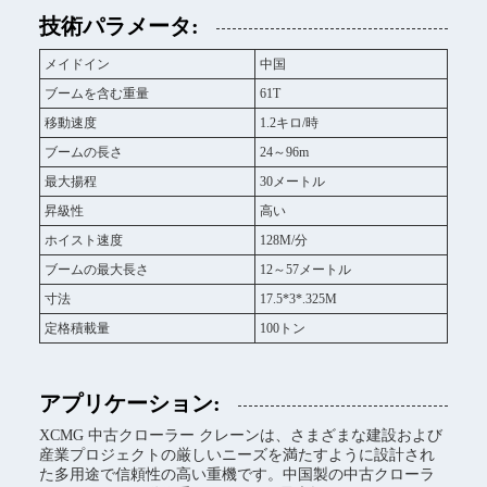
技術パラメータ:
メイドイン
中国
ブームを含む重量
61T
移動速度
1.2キロ/時
ブームの長さ
24～96m
最大揚程
30メートル
昇級性
高い
ホイスト速度
128M/分
ブームの最大長さ
12～57メートル
寸法
17.5*3*.325M
定格積載量
100トン
アプリケーション:
XCMG 中古クローラー クレーンは、さまざまな建設および
産業プロジェクトの厳しいニーズを満たすように設計され
た多用途で信頼性の高い重機です。中国製の中古クローラ