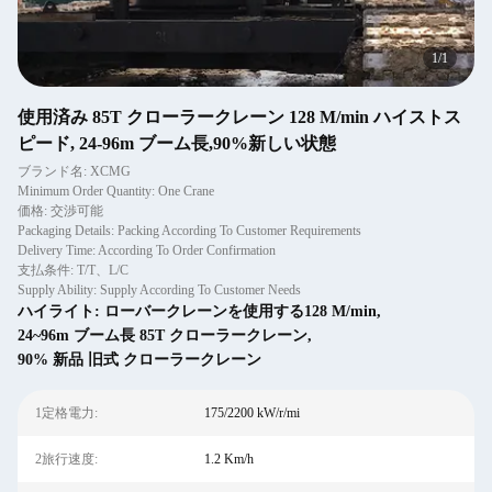
1
/
1
使用済み 85T クローラークレーン 128 M/min ハイストス
ピード, 24-96m ブーム長,90%新しい状態
ブランド名: XCMG
Minimum Order Quantity: One Crane
価格: 交渉可能
Packaging Details: Packing According To Customer Requirements
Delivery Time: According To Order Confirmation
支払条件: T/T、L/C
Supply Ability: Supply According To Customer Needs
ハイライト:
ローバークレーンを使用する128 M/min
,
24~96m ブーム長 85T クローラークレーン
,
90% 新品 旧式 クローラークレーン
1定格電力:
175/2200 kW/r/mi
2旅行速度:
1.2 Km/h