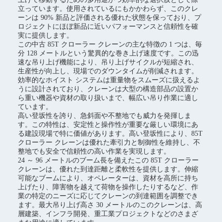
立っています。使用されているにもかかわらず、このクレ
ーンは 90% 新品と評価される優れた状態を保っており、プ
ロジェクトにほぼ新品に近いパフォーマンスと信頼性を確
実に提供します。
この中古 85T クローラー クレーンの主な特徴の 1 つは、毎
分 128 メートルという驚異的な巻き上げ速度です。この迅
速な吊り上げ機能により、吊り上げサイクルが短縮され、
生産性が向上し、現場でのダウンタイムが削減されます。
効率的なホイスト システムは重量物をスムーズに扱えるよ
うに設計されており、クレーンは大型の構造部品の設置か
ら重い機器や資材の取り扱いまで、幅広い吊り作業に適し
ています。
高い登坂性を誇り、急斜面や不整地でも威力を発揮しま
す。この特性は、安定性と操作性が重要な厳しい環境にあ
る建設現場で特に価値があります。高い登坂性により、85T
クローラー クレーンは優れた牽引力と制御性を維持し、不
整地でも安全で信頼性の高い作業を実現します。
24 ～ 96 メートルのブーム長を備えたこの 85T クローラー
クレーンは、優れた到達距離と柔軟性を提供します。伸縮
可能なブームにより、オペレーターは、資材を高所に持ち
上げたり、障害物を越えて荷物を操作したりするなど、作
業の特定のニーズに応じてクレーンの到達範囲を調整でき
ます。最大吊り上げ高さ 30 メートルのこのクレーンは、高
層建築、インフラ開発、重工業プロジェクトなどのさまざ