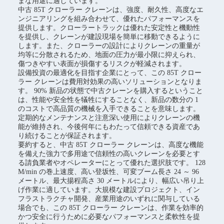
まな用途に適しています。
中古 85T クローラー クレーンは、強度、耐久性、高度なエ
ンジニアリングを組み合わせて、優れたパフォーマンスを
提供します。クローラートラックは優れた安定性と機動性
を提供し、クレーンが建設現場を簡単に移動できるように
します。また、クローラーの設計によりクレーンの重量が
均等に分散されるため、地面の圧力が最小限に抑えられ、
傷つきやすい表面が損傷するリスクが軽減されます。
設備投資の最適化を目指す企業にとって、この 85T クロー
ラー クレーンは費用対効果の高いソリューションとなりま
す。 90% 新品の状態で中古クレーンを購入するということ
は、性能や安全性を犠牲にすることなく、新品の数分の 1
のコストで高品質の機械を入手できることを意味します。
定期的なメンテナンスと注意深い使用によりクレーンの機
能が維持され、今後何年にもわたって信頼できる資産であ
り続けることが保証されます。
要約すると、中古 85T クローラー クレーンは、高度な機能
を備えた強力で多用途で信頼性の高いクレーンを必要とす
る請負業者やオペレーターにとって優れた選択肢です。 128
M/min の巻上速度、高い登坂性、可変ブーム長さ 24 ～ 96
メートル、最大揚程高さ 30 メートルにより、幅広い吊り上
げ作業に適しています。大規模な建設プロジェクト、イン
フラストラクチャ開発、産業用途のいずれに関与している
場合でも、この 85T クローラー クレーンは、作業を効率的
かつ安全に行うために必要なパフォーマンスと柔軟性を提