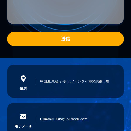
送信
中国,山東省,シボ市,フアンタイ郡の鉄鋼市場
住所
CrawlerCrane@outlook.com
電子メール