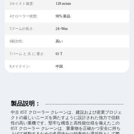
3ホイスト速度:
128 m/min
4クローラー状態:
90% 新品
5ブームの長さ:
24~96m
6順次性:
高い
7バーム と 共 に 重さ:
61 T
8メイドイン:
中国
製品説明：
中古 85T クローラー クレーンは、建設および産業プロジェ
クトの厳しいニーズを満たすように設計された強力で信頼
性の高い重機です。堅牢な構造と高性能仕様を備えたこの
85T クローラー クレーンは、重量物を正確かつ安全に持ち
上げて移動するための多用途かつ効率的な選択肢として際