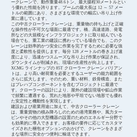
ークレーンで、動作重量48.6トン、最大揚程30メートルとい
う優れた性能を誇ります。ブームの最大長は 12 ～ 57 メー
トルの範囲にあり、さまざまな環境での幅広い吊り上げ作
業に適しています。
この中古クローラー クレーンは、重量物の持ち上げと正確
な操作性が不可欠な場面に最適です。橋、高速道路、発電
所などの大規模なインフラプロジェクトに取り組んでいる
場合でも、重工業の建設に携わっている場合でも、このク
レーンは効率的かつ安全に作業を完了するために必要な強
度と柔軟性を提供します。毎分 128 メートルの巻き上げ速
度により、迅速かつスムーズな吊り上げ作業が保証され、
ダウンタイムが削減され、現場の生産性が向上します。
XCMG ラインナップの 85T クローラー クレーン バリアン
トは、より高い耐荷重を必要とするユーザーの能力範囲を
さらに拡大します。そのため、重い材料、鉄骨構造、また
はプレハブコンポーネントを含むプロジェクトに最適で
す。クローラーの設計により、屋外の建設現場や鉱山作業
で頻繁に遭遇する、荒れた地形や平坦でない地形でも優れ
た安定性と機動性を実現します。
建設および産業用途に加えて、中古クローラー クレーン
は、重量貨物の積み降ろしのための港湾業務や、風力ター
ビンやその他の大型機器の設置のためのエネルギー分野で
も効果的に導入できます。お客様の要件に応じてカスタマ
イズされた梱包オプションのおかげで、クレーンをさまざ
まな場所に安全かつ便利に輸送できます。