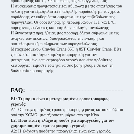
προσαρμογής και τις λεπτομέρειες της παραγγελίας σας.
Η συσκευασία πραγματοποιείται σύμφωνα με τις απαιτήσεις του
πελάτη για να εξασφαλιστεί η ασφαλής παράδοση, με τον χρόνο
παράδοσης να καθορίζεται σύμφωνα με την επιβεβαίωση της
παραγγελίας. Οι όροι πληρωμής περιλαμβάνουν T/T και L/C,
παρέχοντας ευέλικτες και ασφαλείς επιλογές συναλλαγής.
Η δυνατότητα προμήθειας μας προσαρμόζεται σύμφωνα με τις
ανάγκες των πελατών, διασφαλίζοντας την έγκαιρη και
αποτελεσματική εκπλήρωση των παραγγελιών σας
Μεταχειρισμένου Crawler Crane 85T ή 85T Crawler Crane. Είτε
χρειάζεστε μια συγκεκριμένη διαμόρφωση για τον
μεταχειρισμένο ερπυστριοφόρο γερανό σας είτε πρόσθετες
λειτουργίες, είμαστε εδώ για να σας βοηθήσουμε σε όλη τη
διαδικασία προσαρμογής.
FAQ:
Ε1: Τι μάρκα είναι ο μεταχειρισμένος ερπυστριοφόρος
γερανός;
A1: Ο μεταχειρισμένος ερπυστριοφόρος γερανός κατασκευάζεται
από την XCMG, μια αξιόπιστη μάρκα από την Κίνα.
Ε2: Ποια είναι η ελάχιστη ποσότητα παραγγελίας για τον
χρησιμοποιημένο ερπυστριοφόρο γερανό;
A2: Η ελάχιστη ποσότητα παραγγελίας είναι ένας γερανός.