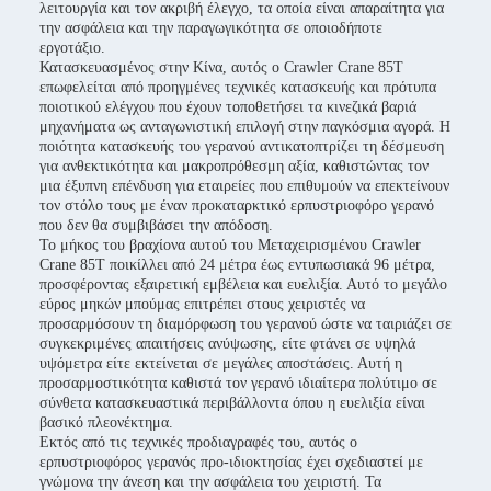
λειτουργία και τον ακριβή έλεγχο, τα οποία είναι απαραίτητα για
την ασφάλεια και την παραγωγικότητα σε οποιοδήποτε
εργοτάξιο.
Κατασκευασμένος στην Κίνα, αυτός ο Crawler Crane 85T
επωφελείται από προηγμένες τεχνικές κατασκευής και πρότυπα
ποιοτικού ελέγχου που έχουν τοποθετήσει τα κινεζικά βαριά
μηχανήματα ως ανταγωνιστική επιλογή στην παγκόσμια αγορά. Η
ποιότητα κατασκευής του γερανού αντικατοπτρίζει τη δέσμευση
για ανθεκτικότητα και μακροπρόθεσμη αξία, καθιστώντας τον
μια έξυπνη επένδυση για εταιρείες που επιθυμούν να επεκτείνουν
τον στόλο τους με έναν προκαταρκτικό ερπυστριοφόρο γερανό
που δεν θα συμβιβάσει την απόδοση.
Το μήκος του βραχίονα αυτού του Μεταχειρισμένου Crawler
Crane 85T ποικίλλει από 24 μέτρα έως εντυπωσιακά 96 μέτρα,
προσφέροντας εξαιρετική εμβέλεια και ευελιξία. Αυτό το μεγάλο
εύρος μηκών μπούμας επιτρέπει στους χειριστές να
προσαρμόσουν τη διαμόρφωση του γερανού ώστε να ταιριάζει σε
συγκεκριμένες απαιτήσεις ανύψωσης, είτε φτάνει σε υψηλά
υψόμετρα είτε εκτείνεται σε μεγάλες αποστάσεις. Αυτή η
προσαρμοστικότητα καθιστά τον γερανό ιδιαίτερα πολύτιμο σε
σύνθετα κατασκευαστικά περιβάλλοντα όπου η ευελιξία είναι
βασικό πλεονέκτημα.
Εκτός από τις τεχνικές προδιαγραφές του, αυτός ο
ερπυστριοφόρος γερανός προ-ιδιοκτησίας έχει σχεδιαστεί με
γνώμονα την άνεση και την ασφάλεια του χειριστή. Τα