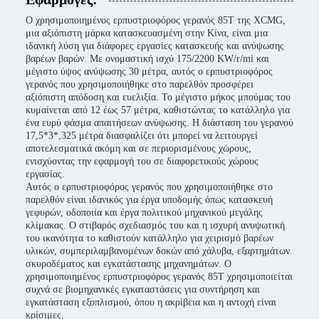
Ο χρησιμοποιημένος ερπυστριοφόρος γερανός 85T της XCMG,
μια αξιόπιστη μάρκα κατασκευασμένη στην Κίνα, είναι μια
ιδανική λύση για διάφορες εργασίες κατασκευής και ανύψωσης
βαρέων βαρών. Με ονομαστική ισχύ 175/2200 KW/r/mi και
μέγιστο ύψος ανύψωσης 30 μέτρα, αυτός ο ερπυστριοφόρος
γερανός που χρησιμοποιήθηκε στο παρελθόν προσφέρει
αξιόπιστη απόδοση και ευελιξία. Το μέγιστο μήκος μπούμας του
κυμαίνεται από 12 έως 57 μέτρα, καθιστώντας το κατάλληλο για
ένα ευρύ φάσμα απαιτήσεων ανύψωσης. Η διάσταση του γερανού
17,5*3*,325 μέτρα διασφαλίζει ότι μπορεί να λειτουργεί
αποτελεσματικά ακόμη και σε περιορισμένους χώρους,
ενισχύοντας την εφαρμογή του σε διαφορετικούς χώρους
εργασίας.
Αυτός ο ερπυστριοφόρος γερανός που χρησιμοποιήθηκε στο
παρελθόν είναι ιδανικός για έργα υποδομής όπως κατασκευή
γεφυρών, οδοποιία και έργα πολιτικού μηχανικού μεγάλης
κλίμακας. Ο στιβαρός σχεδιασμός του και η ισχυρή ανυψωτική
του ικανότητα το καθιστούν κατάλληλο για χειρισμό βαρέων
υλικών, συμπεριλαμβανομένων δοκών από χάλυβα, εξαρτημάτων
σκυροδέματος και εγκατάστασης μηχανημάτων. Ο
χρησιμοποιημένος ερπυστριοφόρος γερανός 85T χρησιμοποιείται
συχνά σε βιομηχανικές εγκαταστάσεις για συντήρηση και
εγκατάσταση εξοπλισμού, όπου η ακρίβεια και η αντοχή είναι
κρίσιμες.