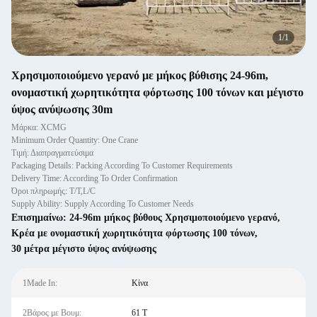
1
/
1
Χρησιμοποιούμενο γερανό με μήκος βύθισης 24-96m,
ονομαστική χωρητικότητα φόρτωσης 100 τόνων και μέγιστο
ύψος ανύψωσης 30m
Μάρκα: XCMG
Minimum Order Quantity: One Crane
Τιμή: Διαπραγματεύσιμα
Packaging Details: Packing According To Customer Requirements
Delivery Time: According To Order Confirmation
Όροι πληρωμής: T/T,L/C
Supply Ability: Supply According To Customer Needs
Επισημαίνω:
24-96m μήκος βύθους Χρησιμοποιούμενο γερανό
,
Κρέα με ονομαστική χωρητικότητα φόρτωσης 100 τόνων
,
30 μέτρα μέγιστο ύψος ανύψωσης
1Made In:
Κίνα
2Βάρος με Βουμ:
61 Τ