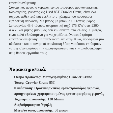
εργασία ανύψωσης.
Συνοπτικά, αυτός ο γερανός ερπυστριοφόρος προκαταρκτικής
ιδιοκτησίας, γνωστός ως Used 85T Crawler Crane, είναι ένα
ισχυρό, ανθεκτικό και ευέλικτο μηχάνημα που προσφέρει
εξαιρετική απόδοση. Με βάρος με μπούμα 61 τόνων, βάρος
λειτουργίας 48,6 τόνους, ονομαστική ισχύ 175 KW στις 2200
σ.α.λ. και μήκος μπούμας που κυμαίνεται από 24 έως 96 μέτρα,
είναι καλά εξοπλισμένο για να χειρίζεται ένα ευρύ φάσμα
εργασιών ανύψωσης. Κατασκευασμένο στην Κίνα, προσφέρει μια
αξιόπιστη και οικονομικά αποδοτική λύση για όσους επιθυμούν
να μεγιστοποιήσουν την παραγωγικότητα και την αποδοτικότητα
στις θέσεις εργασίας τους.
Χαρακτηριστικά:
Όνομα προϊόντος: Μεταχειρισμένος Crawler Crane
Τύπος: Crawler Crane 85T
Κατάσταση: Προκαταρκτικός ερπυστριοφόρος γερανός,
προηγουμένως χρησιμοποιημένος ερπυστριοφόρος γερανός
Ταχύτητα ανύψωσης: 128 M/min
Διαβαθμιμότητα: Υψηλή
Μέγιστο ύψος ανύψωσης: 30 μέτρα