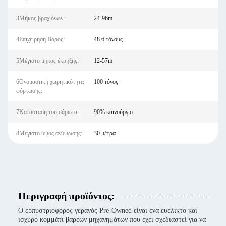
3Μήκος βραχιόνων:
24-96m
4Επιχείρηση Βάρος:
48.6 τόνους
5Μέγιστο μήκος έκρηξης:
12-57m
6Ονομαστική χωρητικότητα
100 τόνος
φόρτωσης:
7Κατάσταση του σάρωτα:
90% καινούργιο
8Μέγιστο ύψος ανύψωσης:
30 μέτρα
Περιγραφή προϊόντος:
Ο ερπυστριοφόρος γερανός Pre-Owned είναι ένα ευέλικτο και
ισχυρό κομμάτι βαρέων μηχανημάτων που έχει σχεδιαστεί για να