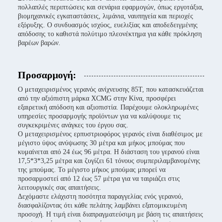
πολλαπλές περιπτώσεις και σενάρια εφαρμογών, όπως εργοτάξια,
βιομηχανικές εγκαταστάσεις, λιμάνια, ναυπηγεία και περιοχές
εξόρυξης. Ο συνδυασμός ισχύος, ευελιξίας και αποδεδειγμένης
απόδοσης το καθιστά πολύτιμο πλεονέκτημα για κάθε πρόκληση
βαρέων βαρών.
Προσαρμογή:
Ο μεταχειρισμένος γερανός ανίχνευσης 85T, που κατασκευάζεται
από την αξιόπιστη μάρκα XCMG στην Κίνα, προσφέρει
εξαιρετική απόδοση και αξιοπιστία. Παρέχουμε ολοκληρωμένες
υπηρεσίες προσαρμογής προϊόντων για να καλύψουμε τις
συγκεκριμένες ανάγκες του έργου σας.
Ο μεταχειρισμένος ερπυστριοφόρος γερανός είναι διαθέσιμος με
μέγιστο ύψος ανύψωσης 30 μέτρα και μήκος μπούμας που
κυμαίνεται από 24 έως 96 μέτρα. Η διάσταση του γερανού είναι
17,5*3*3,25 μέτρα και ζυγίζει 61 τόνους συμπεριλαμβανομένης
της μπούμας. Το μέγιστο μήκος μπούμας μπορεί να
προσαρμοστεί από 12 έως 57 μέτρα για να ταιριάζει στις
λειτουργικές σας απαιτήσεις.
Δεχόμαστε ελάχιστη ποσότητα παραγγελίας ενός γερανού,
διασφαλίζοντας ότι κάθε πελάτης λαμβάνει εξατομικευμένη
προσοχή. Η τιμή είναι διαπραγματεύσιμη με βάση τις απαιτήσεις