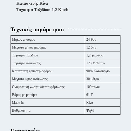
Κατασκευή: Κίνα
Ταχύτητα Ταξιδίου: 1,2 Km/h
Τεχνικές παράμετροι:
Μήκος μπούμας
24-96μ
Μέγιστο μήκος μπούμας
12-57μ
Ταχύτητα Ταξιδίου
1,2 χλμ/ώρα
Ταχύτητα ανύψωσης
128 Μ/λεπτό
Κατάσταση ερπυστριοφόρου
90% Καινούργιο
Μέγιστο ύψος ανύψωσης
30 μέτρα
Ονομαστική χωρητικότητα φόρτωσης
100 τόνοι
Βάρος με μπούμα
61 Τ
Made In
Κίνα
Βαθμικότητα
Ψηλά
Εφαρμογές: