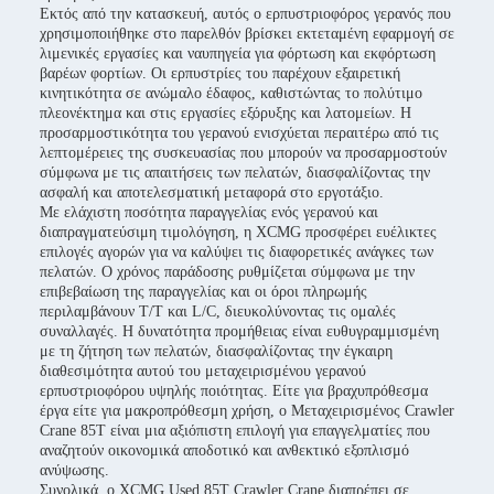
Εκτός από την κατασκευή, αυτός ο ερπυστριοφόρος γερανός που
χρησιμοποιήθηκε στο παρελθόν βρίσκει εκτεταμένη εφαρμογή σε
λιμενικές εργασίες και ναυπηγεία για φόρτωση και εκφόρτωση
βαρέων φορτίων. Οι ερπυστρίες του παρέχουν εξαιρετική
κινητικότητα σε ανώμαλο έδαφος, καθιστώντας το πολύτιμο
πλεονέκτημα και στις εργασίες εξόρυξης και λατομείων. Η
προσαρμοστικότητα του γερανού ενισχύεται περαιτέρω από τις
λεπτομέρειες της συσκευασίας που μπορούν να προσαρμοστούν
σύμφωνα με τις απαιτήσεις των πελατών, διασφαλίζοντας την
ασφαλή και αποτελεσματική μεταφορά στο εργοτάξιο.
Με ελάχιστη ποσότητα παραγγελίας ενός γερανού και
διαπραγματεύσιμη τιμολόγηση, η XCMG προσφέρει ευέλικτες
επιλογές αγορών για να καλύψει τις διαφορετικές ανάγκες των
πελατών. Ο χρόνος παράδοσης ρυθμίζεται σύμφωνα με την
επιβεβαίωση της παραγγελίας και οι όροι πληρωμής
περιλαμβάνουν T/T και L/C, διευκολύνοντας τις ομαλές
συναλλαγές. Η δυνατότητα προμήθειας είναι ευθυγραμμισμένη
με τη ζήτηση των πελατών, διασφαλίζοντας την έγκαιρη
διαθεσιμότητα αυτού του μεταχειρισμένου γερανού
ερπυστριοφόρου υψηλής ποιότητας. Είτε για βραχυπρόθεσμα
έργα είτε για μακροπρόθεσμη χρήση, ο Μεταχειρισμένος Crawler
Crane 85T είναι μια αξιόπιστη επιλογή για επαγγελματίες που
αναζητούν οικονομικά αποδοτικό και ανθεκτικό εξοπλισμό
ανύψωσης.
Συνολικά, ο XCMG Used 85T Crawler Crane διαπρέπει σε