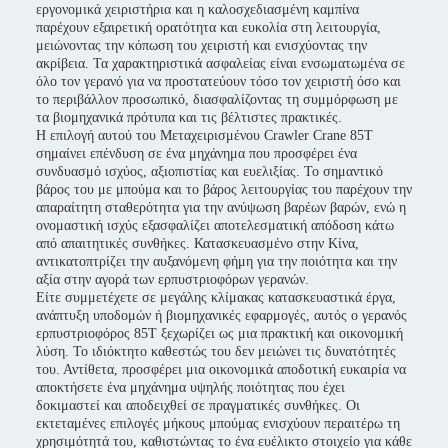
εργονομικά χειριστήρια και η καλοσχεδιασμένη καμπίνα
παρέχουν εξαιρετική ορατότητα και ευκολία στη λειτουργία,
μειώνοντας την κόπωση του χειριστή και ενισχύοντας την
ακρίβεια. Τα χαρακτηριστικά ασφαλείας είναι ενσωματωμένα σε
όλο τον γερανό για να προστατεύουν τόσο τον χειριστή όσο και
το περιβάλλον προσωπικό, διασφαλίζοντας τη συμμόρφωση με
τα βιομηχανικά πρότυπα και τις βέλτιστες πρακτικές.
Η επιλογή αυτού του Μεταχειρισμένου Crawler Crane 85T
σημαίνει επένδυση σε ένα μηχάνημα που προσφέρει ένα
συνδυασμό ισχύος, αξιοπιστίας και ευελιξίας. Το σημαντικό
βάρος του με μπούμα και το βάρος λειτουργίας του παρέχουν την
απαραίτητη σταθερότητα για την ανύψωση βαρέων βαρών, ενώ η
ονομαστική ισχύς εξασφαλίζει αποτελεσματική απόδοση κάτω
από απαιτητικές συνθήκες. Κατασκευασμένο στην Κίνα,
αντικατοπτρίζει την αυξανόμενη φήμη για την ποιότητα και την
αξία στην αγορά των ερπυστριοφόρων γερανών.
Είτε συμμετέχετε σε μεγάλης κλίμακας κατασκευαστικά έργα,
ανάπτυξη υποδομών ή βιομηχανικές εφαρμογές, αυτός ο γερανός
ερπυστριοφόρος 85T ξεχωρίζει ως μια πρακτική και οικονομική
λύση. Το ιδιόκτητο καθεστώς του δεν μειώνει τις δυνατότητές
του. Αντίθετα, προσφέρει μια οικονομικά αποδοτική ευκαιρία να
αποκτήσετε ένα μηχάνημα υψηλής ποιότητας που έχει
δοκιμαστεί και αποδειχθεί σε πραγματικές συνθήκες. Οι
εκτεταμένες επιλογές μήκους μπούμας ενισχύουν περαιτέρω τη
χρησιμότητά του, καθιστώντας το ένα ευέλικτο στοιχείο για κάθε