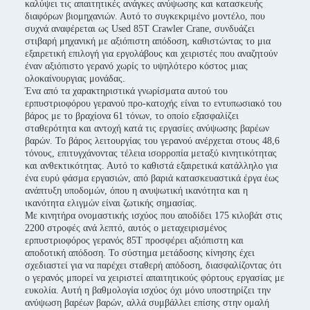
καλύψει τις απαιτητικές ανάγκες ανύψωσης και κατασκευής
διαφόρων βιομηχανιών. Αυτό το συγκεκριμένο μοντέλο, που
συχνά αναφέρεται ως Used 85T Crawler Crane, συνδυάζει
στιβαρή μηχανική με αξιόπιστη απόδοση, καθιστώντας το μια
εξαιρετική επιλογή για εργολάβους και χειριστές που αναζητούν
έναν αξιόπιστο γερανό χωρίς το υψηλότερο κόστος μιας
ολοκαίνουργιας μονάδας.
Ένα από τα χαρακτηριστικά γνωρίσματα αυτού του
ερπυστριοφόρου γερανού προ-κατοχής είναι το εντυπωσιακό του
βάρος με το βραχίονα 61 τόνων, το οποίο εξασφαλίζει
σταθερότητα και αντοχή κατά τις εργασίες ανύψωσης βαρέων
βαρών. Το βάρος λειτουργίας του γερανού ανέρχεται στους 48,6
τόνους, επιτυγχάνοντας τέλεια ισορροπία μεταξύ κινητικότητας
και ανθεκτικότητας. Αυτό το καθιστά εξαιρετικά κατάλληλο για
ένα ευρύ φάσμα εργασιών, από βαριά κατασκευαστικά έργα έως
ανάπτυξη υποδομών, όπου η ανυψωτική ικανότητα και η
ικανότητα ελιγμών είναι ζωτικής σημασίας.
Με κινητήρα ονομαστικής ισχύος που αποδίδει 175 κιλοβάτ στις
2200 στροφές ανά λεπτό, αυτός ο μεταχειρισμένος
ερπυστριοφόρος γερανός 85T προσφέρει αξιόπιστη και
αποδοτική απόδοση. Το σύστημα μετάδοσης κίνησης έχει
σχεδιαστεί για να παρέχει σταθερή απόδοση, διασφαλίζοντας ότι
ο γερανός μπορεί να χειριστεί απαιτητικούς φόρτους εργασίας με
ευκολία. Αυτή η βαθμολογία ισχύος όχι μόνο υποστηρίζει την
ανύψωση βαρέων βαρών, αλλά συμβάλλει επίσης στην ομαλή