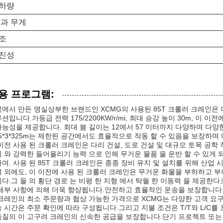
하량
 과 무게
조
진성
용 프로그램:
에서 만든 명실상부한 브랜드인 XCMG의 사용된 85T 크롤러 크레인은
션입니다.가등급 전력 175/2200KW/r/mi, 최대 승강 높이 30m, 이 
능성을 제공합니다. 최대 붐 길이는 12에서 57 미터까지 다양하며 다
.5*3*325m는 제한된 공간에서도 효율적으로 작동 할 수 있음을 보장하
이전 사용 된 크롤러 크레인은 다리 건설, 도로 건설 및 대규모 토목 공
 와 강력한 들어올리기 능력 으로 인해 무거운 물품 을 운반 할 수 있게 
여. 사용 된 85T 크롤러 크레인은 종종 장비 유지 및 설치를 위해 산업
 외에도, 이 이전에 사용 된 크롤러 크레인은 무거운 화물을 부하하고 
다.그 들 의 횡단 경로 는 비평 한 지형 에서 탁월 한 이동력 을 제공한
세부 사항에 의해 더욱 향상됩니다.안전하고 효율적인 운송을 보장합니다.
크레인의 최소 주문량과 협상 가능한 가격으로 XCMG는 다양한 고객 요
 시간은 주문 확인에 따라 구성됩니다.그리고 지불 조건은 T/T와 L/C를
질의 이 고구려 크레인의 신속한 공급을 보장합니다.단기 프로젝트 또는 장