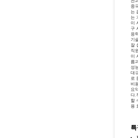
전과
중국
는 
는 
이 
구 
응력
기술
잘 
직원
이 
름과
성능
대규
로 
비용
요약
다.
할 
용 
특