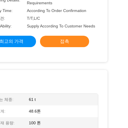
ng Details:
Requirements
y Time:
According To Order Confirmation
건:
T/T,L/C
Ability:
Supply According To Customer Needs
최고의 가격
접촉
는 체중:
61 t
게:
48.6톤
재 용량:
100 톤