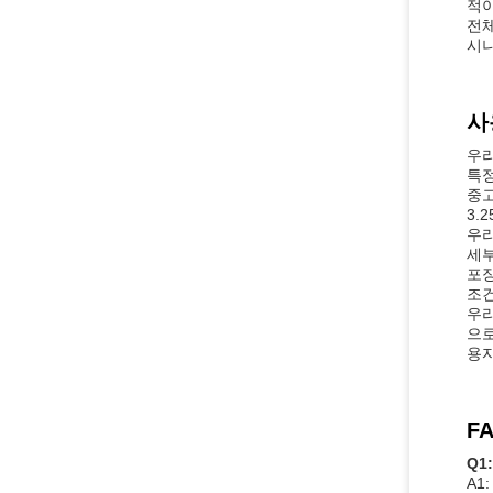
적이
전체
시나
사
우리
특정
중고
3.
우리
세부
포장
조건
우리
으로
용자
FA
Q1
A1