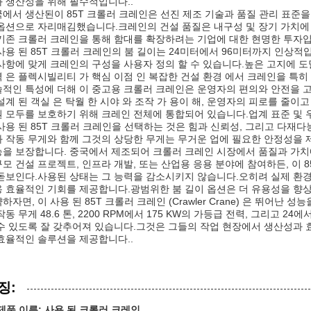
 생산성을 위해 필수적입니다..
에서 생산된이 85T 크롤러 크레인은 선진 제조 기술과 품질 관리 표준
옵션으로 자리매김했습니다.크레인의 건설 품질은 내구성 및 장기 가치에
기존 크롤러 크레인을 통해 함대를 확장하려는 기업에 대한 현명한 투자입
사용 된 85T 크롤러 크레인의 붐 길이는 24미터에서 96미터까지 인상적
사항에 맞게 크레인의 구성을 사용자 정의 할 수 있습니다.높은 고지에 
 은 플렉시빌리티 가 핵심 이점 인 복잡한 건설 환경 에서 크레인을 특히 
적인 특성에 더해 이 중고용 크롤러 크레인은 운영자의 편의와 안전을 
설계 된 객실 은 탁월 한 시야 와 조작 가 용이 해, 운영자의 피로를 줄
 모두를 보호하기 위해 크레인 전체에 통합되어 있습니다.업계 표준 및 
사용 된 85T 크롤러 크레인을 선택하는 것은 힘과 신뢰성, 그리고 다재
 작동 무게와 함께 그것의 상당한 무게는 무거운 업에 필요한 안정성을
을 보장합니다. 중국에서 제조되어 크롤러 크레인 시장에서 품질과 가치에
모 건설 프로젝트, 인프라 개발, 또는 산업용 응용 분야에 참여하든, 이
돋보인다.사용된 상태는 그 능력을 감소시키지 않습니다.오히려 실제 환
 효율적인 기회를 제공합니다.광범위한 붐 길이 옵션은 더 유용성을 향상
하자면, 이 사용 된 85T 크롤러 크레인 (Crawler Crane) 은 뛰어
작동 무게 48.6 톤, 2200 RPM에서 175 KW의 가등급 전력, 그리고 2
수 있도록 잘 갖추어져 있습니다.그것은 그들의 작업 현장에서 생산성과
효율적인 솔루션을 제공합니다..
징:
제품 이름: 사용 된 크롤러 크레인