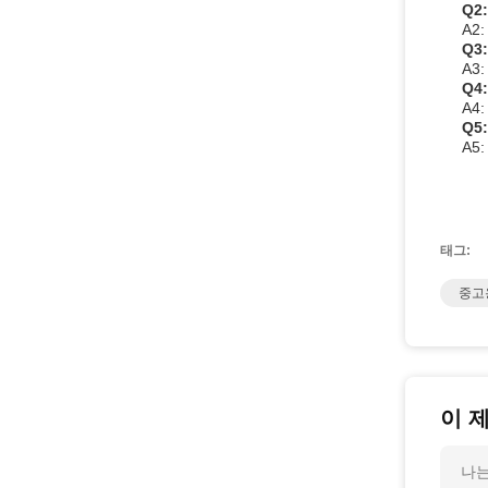
Q2
A2
Q3
A3
Q4
A4
Q5
A5
태그:
중고
이 
나는