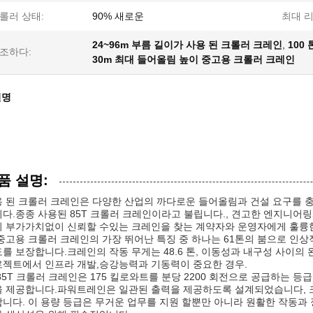
롤러 상태:
90% 새로운
최대 리
24~96m 부름 길이가 사용 된 크롤러 크레인
,
100
조하다:
30m 최대 들어올림 높이 중고용 크롤러 크레인
설명
품 설명:
 된 크롤러 크레인은 다양한 산업의 까다로운 들어올림과 건설 요구를 
다.종종 사용된 85T 크롤러 크레인이라고 불립니다., 견고한 엔지니어
 부가가치없이 신뢰할 수있는 크레인을 찾는 계약자와 운영자에게 훌륭
중고용 크롤러 크레인의 가장 뛰어난 특징 중 하나는 61톤의 붐으로 인
를 보장합니다.크레인의 작동 무게는 48.6 톤, 이동성과 내구성 사이의
젝트에서 인프라 개발,승강능력과 기동력이 중요한 경우.
85T 크롤러 크레인은 175 킬로와트를 분당 2200 회전으로 공급하는 
 제공합니다.파워트레인은 일관된 출력을 제공하도록 설계되었습니다, 크
니다. 이 용량 등급은 무거운 업무를 지원 할뿐만 아니라 원활한 작동과