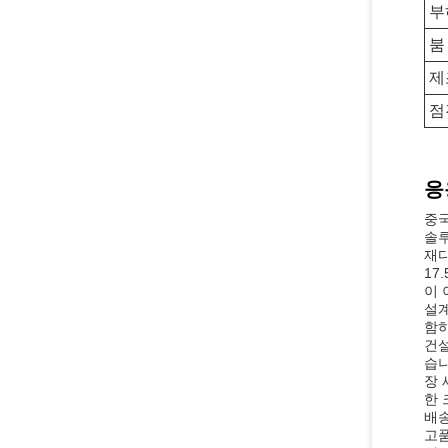
부
붐
제
점
응
중국
솔루
재다
17
이 
설계
함하
건설
습니
장 
한 
배송
고품