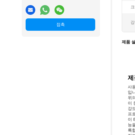
크
강
접촉
제품 
제
사용
입니
위의
이 
강도
프로
이 
능을
록합