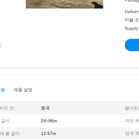
Packagi
Deliver
지불 조
Supply 
정보
제품 설명
이드 인:
중국
붐이있
 길이:
24~96m
작전 무
대 붐 길이:
12-57m
정격 적