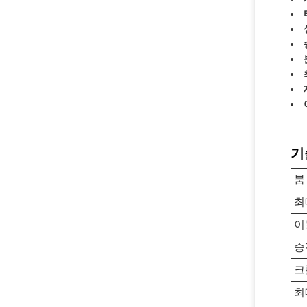
기
붐
최
이
승
크
최