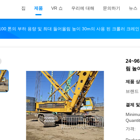
집
제품
VR 쇼
우리에 대해
문의하기
뉴스
 100 톤의 부하 용량 및 최대 들어올림 높이 30m의 사용 된 크롤러 크레인
24~9
림 높
제품 상
브랜드 
결제 및
Minimu
Quantit
가격: