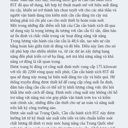
85T đã qua sử dụng, kết hợp kỹ thuật mạnh mẽ với hiệu suất đáng
tin cậy, khiến nó trở thành lựa chọn tuyệt vời cho các nhà thầu và
người vận hành đang tìm kiếm một cần cẩu đáng tin cậy mà
không phải trả chi phí cao cho một thiết bị hoàn toàn mới.
Một trong những đặc điểm nổi bật của Cần cẩu bánh xích đã qua
sử dụng này là trọng lượng ấn tượng với cần cẩu 61 tấn, đảm bảo
sự ổn định và chắc chắn trong các hoạt động nâng vật nặng.
Trọng lượng vận hành của cần cẩu là 48,6 tấn, tạo nên sự cân
bằng hoàn hảo giữa tính di động và độ bền. Điều này làm cho nó
rất phù hợp cho nhiều nhiệm vụ, từ các dự án xây dựng hạng
nặng đến phát triển cơ sở hạ tầng, nơi mà khả năng nâng và khả
năng cơ động là rất quan trọng.
Được trang bị động cơ công suất định mức cung cấp 175 kilowatt
với tốc độ 2200 vòng quay mỗi phút, Cần cẩu bánh xích 85T đã
qua sử dụng này mang lại hiệu suất đáng tin cậy và hiệu quả. Hệ
thống truyền động được thiết kế để cung cấp công suất ổn định,
đảm bảo rằng cần cẩu có thể xử lý khối lượng công việc đòi hỏi
khắt khe một cách dễ dàng. Định mức công suất này không chỉ hỗ
trợ nâng vật nặng mà còn góp phần vận hành trơn tru và kiểm
soát chính xác, những điều cần thiết cho sự an toàn và năng suất
trên bất kỳ công trường nào.
Được sản xuất tại Trung Quốc, Cần cẩu bánh xích 85T này được
hưởng lợi từ kỹ thuật sản xuất tiên tiến và tiêu chuẩn kiểm soát
chất lượng đã định vị máy móc hạng nặng của Trung Quốc như