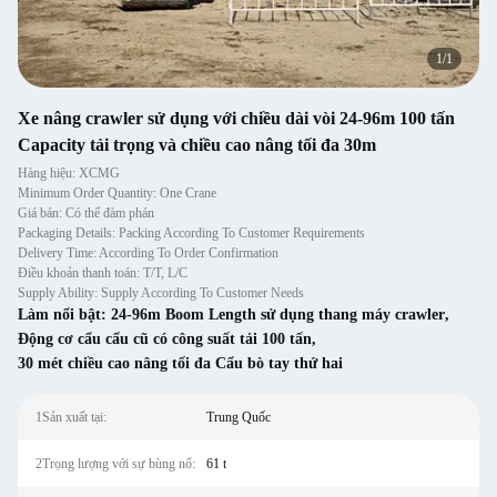
1
/
1
Xe nâng crawler sử dụng với chiều dài vòi 24-96m 100 tấn
Capacity tải trọng và chiều cao nâng tối đa 30m
Hàng hiệu: XCMG
Minimum Order Quantity: One Crane
Giá bán: Có thể đàm phán
Packaging Details: Packing According To Customer Requirements
Delivery Time: According To Order Confirmation
Điều khoản thanh toán: T/T, L/C
Supply Ability: Supply According To Customer Needs
Làm nổi bật:
24-96m Boom Length sử dụng thang máy crawler
,
Động cơ cẩu cẩu cũ có công suất tải 100 tấn
,
30 mét chiều cao nâng tối đa Cẩu bò tay thứ hai
1Sản xuất tại:
Trung Quốc
2Trọng lượng với sự bùng nổ:
61 t