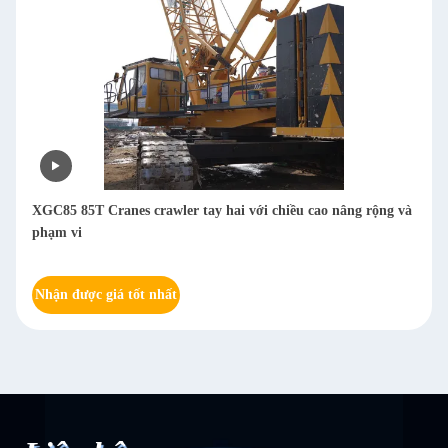
XGC85 85T Cranes crawler tay hai với chiều cao nâng rộng và
phạm vi
Nhận được giá tốt nhất