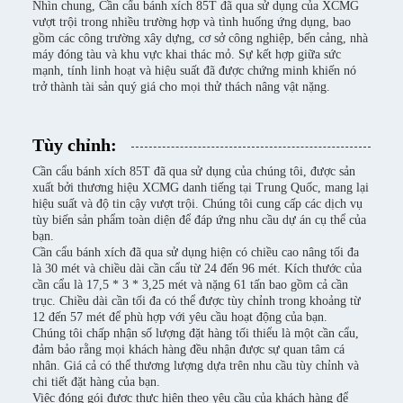
Nhìn chung, Cần cẩu bánh xích 85T đã qua sử dụng của XCMG
vượt trội trong nhiều trường hợp và tình huống ứng dụng, bao
gồm các công trường xây dựng, cơ sở công nghiệp, bến cảng, nhà
máy đóng tàu và khu vực khai thác mỏ. Sự kết hợp giữa sức
mạnh, tính linh hoạt và hiệu suất đã được chứng minh khiến nó
trở thành tài sản quý giá cho mọi thử thách nâng vật nặng.
Tùy chỉnh:
Cần cẩu bánh xích 85T đã qua sử dụng của chúng tôi, được sản
xuất bởi thương hiệu XCMG danh tiếng tại Trung Quốc, mang lại
hiệu suất và độ tin cậy vượt trội. Chúng tôi cung cấp các dịch vụ
tùy biến sản phẩm toàn diện để đáp ứng nhu cầu dự án cụ thể của
bạn.
Cần cẩu bánh xích đã qua sử dụng hiện có chiều cao nâng tối đa
là 30 mét và chiều dài cần cẩu từ 24 đến 96 mét. Kích thước của
cần cẩu là 17,5 * 3 * 3,25 mét và nặng 61 tấn bao gồm cả cần
trục. Chiều dài cần tối đa có thể được tùy chỉnh trong khoảng từ
12 đến 57 mét để phù hợp với yêu cầu hoạt động của bạn.
Chúng tôi chấp nhận số lượng đặt hàng tối thiểu là một cần cẩu,
đảm bảo rằng mọi khách hàng đều nhận được sự quan tâm cá
nhân. Giá cả có thể thương lượng dựa trên nhu cầu tùy chỉnh và
chi tiết đặt hàng của bạn.
Việc đóng gói được thực hiện theo yêu cầu của khách hàng để