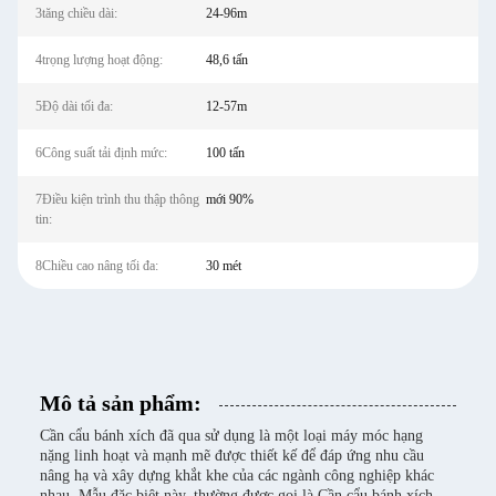
3tăng chiều dài:
24-96m
4trọng lượng hoạt động:
48,6 tấn
5Độ dài tối đa:
12-57m
6Công suất tải định mức:
100 tấn
7Điều kiện trình thu thập thông
mới 90%
tin:
8Chiều cao nâng tối đa:
30 mét
Mô tả sản phẩm:
Cần cẩu bánh xích đã qua sử dụng là một loại máy móc hạng
nặng linh hoạt và mạnh mẽ được thiết kế để đáp ứng nhu cầu
nâng hạ và xây dựng khắt khe của các ngành công nghiệp khác
nhau. Mẫu đặc biệt này, thường được gọi là Cần cẩu bánh xích