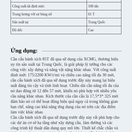
Công suất tải định mức
100 tấn
Trọng lượng với sự bùng nổ
61 T
Sản xuất tại
Trung Quốc
Độ dốc
Cao
Ứng dụng:
Cần cẩu bánh xích 85T đã qua sử dụng của XCMG, thương hiệu
uy tín sản xuất tại Trung Quốc, là giải pháp lý tưởng cho các
công việc xây dựng và nâng vật nặng khác nhau. Với công suất
định mức 175/2200 KW/r/mi và chiều cao nâng tối đa 30 mét,
cần cẩu bánh xích đã qua sử dụng trước đây này mang lại hiệu
suất đáng tin cậy và tính linh hoạt. Chiều dài cần nâng tối đa của
nó dao động từ 12 đến 57 mét, khiến nó phù hợp với nhiều yêu
cầu nâng khác nhau. Kích thước của cần cẩu là 17,5*3*.325 mét
đảm bảo nó có thể hoạt động hiệu quả ngay cả trong không gian
hạn chế, nâng cao khả năng ứng dụng của nó trên các địa điểm
làm việc khác nhau.
Cần cẩu bánh xích đã qua sử dụng trước đây này rất phù hợp cho
các dự án cơ sở hạ tầng như xây dựng cầu, làm đường và các
công trình kỹ thuật dân dụng quy mô lớn. Thiết kế chắc chắn và