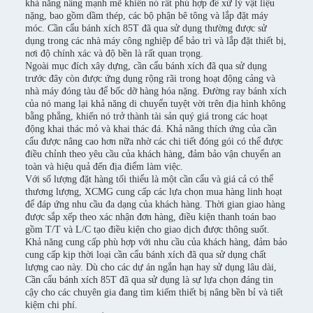
khả năng nâng mạnh mẽ khiến nó rất phù hợp để xử lý vật liệu
nặng, bao gồm dầm thép, các bộ phận bê tông và lắp đặt máy
móc. Cần cẩu bánh xích 85T đã qua sử dụng thường được sử
dụng trong các nhà máy công nghiệp để bảo trì và lắp đặt thiết bị,
nơi độ chính xác và độ bền là rất quan trọng.
Ngoài mục đích xây dựng, cần cẩu bánh xích đã qua sử dụng
trước đây còn được ứng dụng rộng rãi trong hoạt động cảng và
nhà máy đóng tàu để bốc dỡ hàng hóa nặng. Đường ray bánh xích
của nó mang lại khả năng di chuyển tuyệt vời trên địa hình không
bằng phẳng, khiến nó trở thành tài sản quý giá trong các hoạt
động khai thác mỏ và khai thác đá. Khả năng thích ứng của cần
cẩu được nâng cao hơn nữa nhờ các chi tiết đóng gói có thể được
điều chỉnh theo yêu cầu của khách hàng, đảm bảo vận chuyển an
toàn và hiệu quả đến địa điểm làm việc.
Với số lượng đặt hàng tối thiểu là một cần cẩu và giá cả có thể
thương lượng, XCMG cung cấp các lựa chọn mua hàng linh hoạt
để đáp ứng nhu cầu đa dạng của khách hàng. Thời gian giao hàng
được sắp xếp theo xác nhận đơn hàng, điều kiện thanh toán bao
gồm T/T và L/C tạo điều kiện cho giao dịch được thông suốt.
Khả năng cung cấp phù hợp với nhu cầu của khách hàng, đảm bảo
cung cấp kịp thời loại cần cẩu bánh xích đã qua sử dụng chất
lượng cao này. Dù cho các dự án ngắn hạn hay sử dụng lâu dài,
Cần cẩu bánh xích 85T đã qua sử dụng là sự lựa chọn đáng tin
cậy cho các chuyên gia đang tìm kiếm thiết bị nâng bền bỉ và tiết
kiệm chi phí.