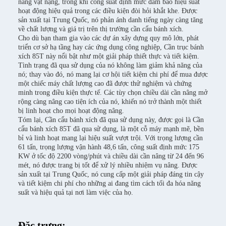
nâng vật nặng, trong khi công suất định mức đảm bảo hiệu suất
hoạt động hiệu quả trong các điều kiện đòi hỏi khắt khe. Được
sản xuất tại Trung Quốc, nó phản ánh danh tiếng ngày càng tăng
về chất lượng và giá trị trên thị trường cần cẩu bánh xích.
Cho dù bạn tham gia vào các dự án xây dựng quy mô lớn, phát
triển cơ sở hạ tầng hay các ứng dụng công nghiệp, Cần trục bánh
xích 85T này nổi bật như một giải pháp thiết thực và tiết kiệm.
Tình trạng đã qua sử dụng của nó không làm giảm khả năng của
nó; thay vào đó, nó mang lại cơ hội tiết kiệm chi phí để mua được
một chiếc máy chất lượng cao đã được thử nghiệm và chứng
minh trong điều kiện thực tế. Các tùy chọn chiều dài cần nâng mở
rộng càng nâng cao tiện ích của nó, khiến nó trở thành một thiết
bị linh hoạt cho mọi hoạt động nâng.
Tóm lại, Cần cẩu bánh xích đã qua sử dụng này, được gọi là Cần
cẩu bánh xích 85T đã qua sử dụng, là một cỗ máy mạnh mẽ, bền
bỉ và linh hoạt mang lại hiệu suất vượt trội. Với trọng lượng cần
61 tấn, trọng lượng vận hành 48,6 tấn, công suất định mức 175
KW ở tốc độ 2200 vòng/phút và chiều dài cần nâng từ 24 đến 96
mét, nó được trang bị tốt để xử lý nhiều nhiệm vụ nâng. Được
sản xuất tại Trung Quốc, nó cung cấp một giải pháp đáng tin cậy
và tiết kiệm chi phí cho những ai đang tìm cách tối đa hóa năng
suất và hiệu quả tại nơi làm việc của họ.
Đặc trưng: