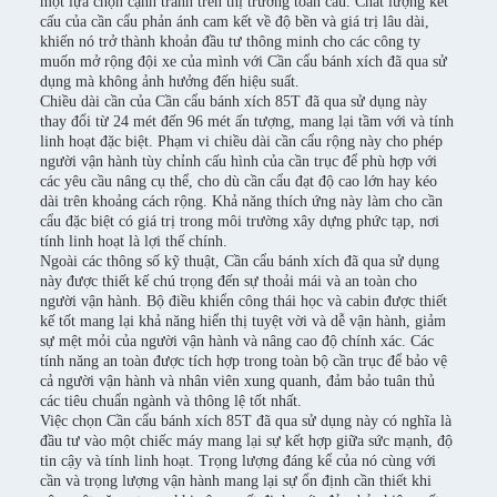
một lựa chọn cạnh tranh trên thị trường toàn cầu. Chất lượng kết
cấu của cần cẩu phản ánh cam kết về độ bền và giá trị lâu dài,
khiến nó trở thành khoản đầu tư thông minh cho các công ty
muốn mở rộng đội xe của mình với Cần cẩu bánh xích đã qua sử
dụng mà không ảnh hưởng đến hiệu suất.
Chiều dài cần của Cần cẩu bánh xích 85T đã qua sử dụng này
thay đổi từ 24 mét đến 96 mét ấn tượng, mang lại tầm với và tính
linh hoạt đặc biệt. Phạm vi chiều dài cần cẩu rộng này cho phép
người vận hành tùy chỉnh cấu hình của cần trục để phù hợp với
các yêu cầu nâng cụ thể, cho dù cần cẩu đạt độ cao lớn hay kéo
dài trên khoảng cách rộng. Khả năng thích ứng này làm cho cần
cẩu đặc biệt có giá trị trong môi trường xây dựng phức tạp, nơi
tính linh hoạt là lợi thế chính.
Ngoài các thông số kỹ thuật, Cần cẩu bánh xích đã qua sử dụng
này được thiết kế chú trọng đến sự thoải mái và an toàn cho
người vận hành. Bộ điều khiển công thái học và cabin được thiết
kế tốt mang lại khả năng hiển thị tuyệt vời và dễ vận hành, giảm
sự mệt mỏi của người vận hành và nâng cao độ chính xác. Các
tính năng an toàn được tích hợp trong toàn bộ cần trục để bảo vệ
cả người vận hành và nhân viên xung quanh, đảm bảo tuân thủ
các tiêu chuẩn ngành và thông lệ tốt nhất.
Việc chọn Cần cẩu bánh xích 85T đã qua sử dụng này có nghĩa là
đầu tư vào một chiếc máy mang lại sự kết hợp giữa sức mạnh, độ
tin cậy và tính linh hoạt. Trọng lượng đáng kể của nó cùng với
cần và trọng lượng vận hành mang lại sự ổn định cần thiết khi