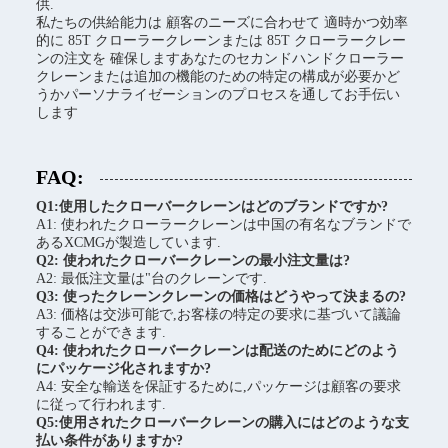
供.
私たちの供給能力は 顧客のニーズに合わせて 適時かつ効率
的に 85T クローラークレーンまたは 85T クローラークレー
ンの注文を 確保しますあなたのセカンドハンドクローラー
クレーンまたは追加の機能のための特定の構成が必要かど
うかパーソナライゼーションのプロセスを通してお手伝い
します
FAQ:
Q1:使用したクローバークレーンはどのブランドですか?
A1: 使われたクローラークレーンは中国の有名なブランドで
あるXCMGが製造しています.
Q2: 使われたクローバークレーンの最小注文量は?
A2: 最低注文量は"台のクレーンです.
Q3: 使ったクレーンクレーンの価格はどうやって決まるの?
A3: 価格は交渉可能で,お客様の特定の要求に基づいて議論
することができます.
Q4: 使われたクローバークレーンは配送のためにどのよう
にパッケージ化されますか?
A4: 安全な輸送を保証するために,パッケージは顧客の要求
に従って行われます.
Q5:使用されたクローバークレーンの購入にはどのような支
払い条件がありますか?