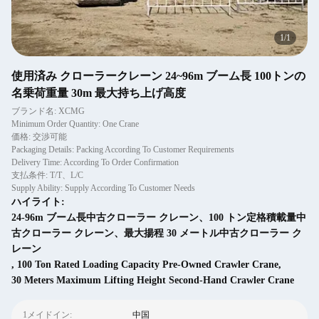
1
/
1
使用済み クローラークレーン 24~96m ブーム長 100トンの
名乗荷重量 30m 最大持ち上げ高度
ブランド名: XCMG
Minimum Order Quantity: One Crane
価格: 交渉可能
Packaging Details: Packing According To Customer Requirements
Delivery Time: According To Order Confirmation
支払条件: T/T、L/C
Supply Ability: Supply According To Customer Needs
ハイライト:
24-96m ブーム長中古クローラー クレーン、100 トン定格積載量中
古クローラー クレーン、最大揚程 30 メートル中古クローラー ク
レーン
,
100 Ton Rated Loading Capacity Pre-Owned Crawler Crane
,
30 Meters Maximum Lifting Height Second-Hand Crawler Crane
1メイドイン:
中国