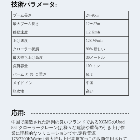
技術パラメータ:
ブーム長さ
24~96m
最大ブーム長さ
12〜57m
移動速度
1.2 Km/h
上げ速度
128 M/min
クローラー状態
90% 新しい
最大持ち上げ高度
30メートル
負荷容量
100 トン
バーム と 共 に 重さ
61 T
メイド イン
中国
順次性
高い
応用:
中国で製造された評判の良いブランドであるXCMGのUsed
85Tクローラークレーンは,様々な建設や重荷の引き上げ作
業に理想的なソリューションです.定数電源
175/2200KW/r/mi,最大持ち上げ高度30mこの以前使用されて