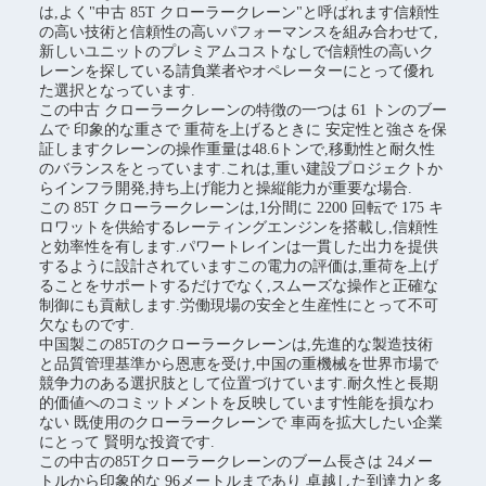
は,よく"中古 85T クローラークレーン"と呼ばれます信頼性
の高い技術と信頼性の高いパフォーマンスを組み合わせて,
新しいユニットのプレミアムコストなしで信頼性の高いク
レーンを探している請負業者やオペレーターにとって優れ
た選択となっています.
この中古 クローラークレーンの特徴の一つは 61 トンのブー
ムで 印象的な重さで 重荷を上げるときに 安定性と強さを保
証しますクレーンの操作重量は48.6トンで,移動性と耐久性
のバランスをとっています.これは,重い建設プロジェクトか
らインフラ開発,持ち上げ能力と操縦能力が重要な場合.
この 85T クローラークレーンは,1分間に 2200 回転で 175 キ
ロワットを供給するレーティングエンジンを搭載し,信頼性
と効率性を有します.パワートレインは一貫した出力を提供
するように設計されていますこの電力の評価は,重荷を上げ
ることをサポートするだけでなく,スムーズな操作と正確な
制御にも貢献します.労働現場の安全と生産性にとって不可
欠なものです.
中国製この85Tのクローラークレーンは,先進的な製造技術
と品質管理基準から恩恵を受け,中国の重機械を世界市場で
競争力のある選択肢として位置づけています.耐久性と長期
的価値へのコミットメントを反映しています性能を損なわ
ない 既使用のクローラークレーンで 車両を拡大したい企業
にとって 賢明な投資です.
この中古の85Tクローラークレーンのブーム長さは 24メー
トルから印象的な 96メートルまであり 卓越した到達力と多