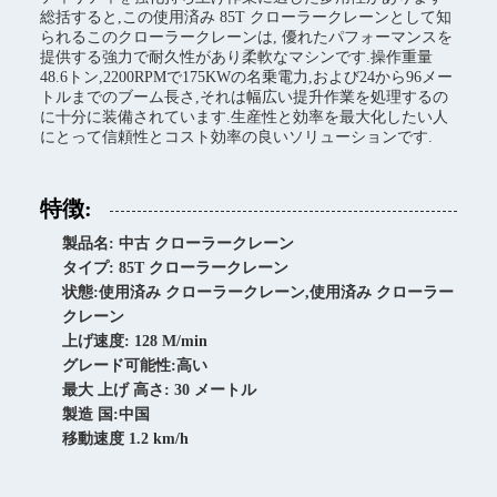
総括すると,この使用済み 85T クローラークレーンとして知
られるこのクローラークレーンは, 優れたパフォーマンスを
提供する強力で耐久性があり柔軟なマシンです.操作重量
48.6トン,2200RPMで175KWの名乗電力,および24から96メー
トルまでのブーム長さ,それは幅広い提升作業を処理するの
に十分に装備されています.生産性と効率を最大化したい人
にとって信頼性とコスト効率の良いソリューションです.
特徴:
製品名: 中古 クローラークレーン
タイプ: 85T クローラークレーン
状態:使用済み クローラークレーン,使用済み クローラー
クレーン
上げ速度: 128 M/min
グレード可能性:高い
最大 上げ 高さ: 30 メートル
製造 国:中国
移動速度 1.2 km/h