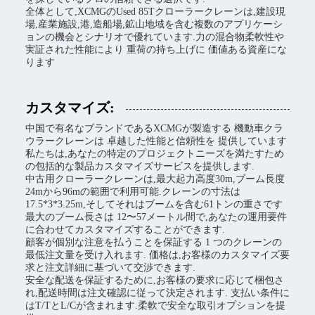
全体として,XCMGのUsed 85Tクローラークレーンは,建設現
場,産業施設,港,造船場,鉱山地域を含む複数のアプリケーシ
ョンの機会とシナリオで優れています.力の混合物柔軟性や
実証された性能により 重荷の持ち上げに 価値ある資産にな
ります
カスタマイズ:
中国で有名なブランドであるXCMGが製造する 機動車クラ
ウラークレーンは 卓越した性能と信頼性を 提供しています
私たちは,あなたの特定のプロジェクトニーズを満たすため
の包括的な製品カスタマイズサービスを提供します.
中古用クローラークレーンは,最大起力高度30m,ブーム長度
24mから96mの範囲で利用可能.クレーンの寸法は
17.5*3*3.25m,そしてそれはブームを含む61トンの重さです
最大のブーム長さは 12〜57メートル間で,あなたの運用要件
に合わせてカスタマイズすることができます.
顧客が個別な注意を払うことを保証する 1 つのクレーンの
最低注文量を受け入れます. 価格は,お客様のカスタマイズ要
求と注文詳細に基づいて交渉できます.
安全な配送を保証するために,お客様の要求に応じて梱包さ
れ,配送時間は注文確認に従って決定されます. 支払い条件に
はT/TとL/Cが含まれます.柔軟で安全な取引オプションを提