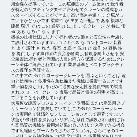
用途性を提供していますこの広範囲のブーム長さは,操作者
が特定のリフティング要件に合わせてクレーンの構成をカ
スタマイズすることができます高い高さや遠くまで 広がっ
ているかどうかです.柔軟性 が 主要 な 利点 で ある 複雑な
建築 環境 で は,この 適応 力 に よっ て,クレーン が 特に 価
値 ある もの に なり ます.
機械の技術仕様に加えて 操作者の快適さと安全性を考慮し
て設計されていますエルゴノミクス な コントロール 装置
と よく 設計 さ れ た 客室 は,良き 視力 と 操作 の 容易 性
を 提供 し ます操作者の疲労を軽減し,精度を向上させる.安
全装置は,操作者と周囲の人員の両方を保護するために,クレ
ーン全体に統合されています.業界基準とベストプラクティ
スの遵守を保証する.
この中古の 85T クローラークレーンを 選ぶということは 電
力と信頼性と 多用性を兼ね備えた機械に投資することです
重い物を持ち上げるために必要な安定性を提供中国で製造
され,クローバークレーン市場で品質と価値の評判が高まっ
ていることを反映しています.
大規模な建設プロジェクト,インフラ開発,または産業用アプ
リケーションに関与していても,この85Tクローラークレー
ンは実用的で経済的なソリューションとして顕著です.古い
状態が 機能性を損ねないリアルな条件で試験され 証明され
た高品質の機械を 費用対効果の良い方法で 入手できる機会
です広範囲なブームの長さのオプションは,さらにそのユー
ティリティを強化持ち上げ作業に適した多用性があります