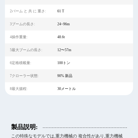
2バーム と 共 に 重さ:
61 T
3ブームの長さ:
24~96m
4操作重量:
48.6t
5最大ブームの長さ:
12〜57m
6定格積載量:
100トン
7クローラー状態:
90% 新品
8最大揚程:
30メートル
製品説明:
この特殊なモデルでは,重力機械の 複合性があり,重力機械