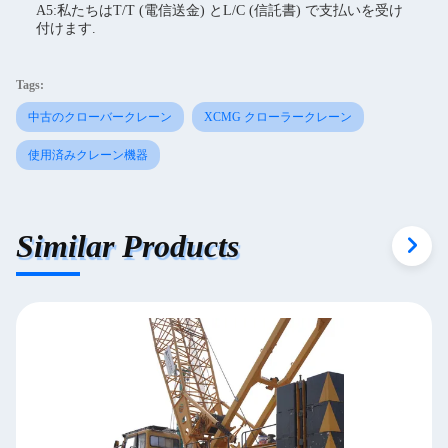
A5:私たちはT/T (電信送金) とL/C (信託書) で支払いを受け
付けます.
Tags:
中古のクローバークレーン
XCMG クローラークレーン
使用済みクレーン機器
Similar Products