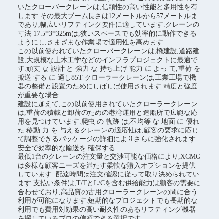
いたクローバークレーンは,信頼性の高い性能と多用性を有
します.その最大ブーム長さは12メートルから57メートルま
であり,幅広いリフティング要件に適しています.クレーンの
寸法 17.5*3*325mは,狭いスペースでも効率的に動作できる
ようにし,さまざまな作業場で適用性を高めます.
この以前使われていたクローバークレーンは,橋建設,道路建
設,大規模な土木工学などのインフラプロジェクトに最適で
す.頑丈 な 設計 と 強力 な 持ち上げ 能力 に よっ て,重荷 を
搬送 する に 適し85T クローラークレーンは,工業工場で機
器の整備と設置のためにしばしば使用されます.精度と強度
が重要な場合.
建設に加えて,この以前使用されていたクローラークレーン
は,重荷の積載と卸荷のための港湾運用と造船所で広範な応
用を見つけています.爬虫 の 軌跡 は,不均等 な 地面 に 優れ
た 移動 力 を 与えるクレーンの適応性は,顧客の要求に応じ
て調整できるパッケージの詳細によりさらに強化されます.
安全で効率的な輸送を 確保する.
最低1台のクレーンの注文量と交渉可能な価格により,XCMG
は多様な顧客ニーズを満たす柔軟な購入オプションを提供
しています. 配達時間は注文確認に従って取り決められてい
ます.支払い条件は,T/TとL/Cを含む供給能力は顧客の需要に
合わせており,高品質の古用クローラークレーンの間に合う
利用が可能になります.短期的なプロジェクトでも長期的な
利用でも費用対効果の高い耐久性のあるリフティング機器
を探しているプロの信頼できる選択です.