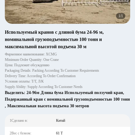
1
/
1
Используемый кранов с длиной бума 24-96 м,
номинальной грузоподъемностью 100 тонн и
максимальной высотой подъема 30 м
Фирменное наименование: XCMG
Minimum Order Quantity: One Crane
Цена: Подлежит обсуждению
Packaging Details: Packing According To Customer Requirements
Delivery Time: According To Order Confirmation
Условия оплаты: Т/Т, Л/К
Supply Ability: Supply According To Customer Needs
Выделить:
24-96м Длина бума Используемый ползучий кран
,
Подержанный кран с номинальной грузоподъемностью 100 тонн
,
Максимальная высота подъема 30 метров
1Сделано в:
Китай
2Вес с бумом:
61 Т