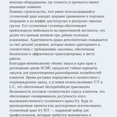
монтажа оборудования, где точность и прочность имеют
решающее значение.
Помимо строительства, этот ранее использовавшийся
гусеничный кран находит широкое применение в портовых
операциях и на верфях для погрузки и разгрузки тяжелых
грузов. Его гусеничные гусеницы обеспечивают
превосходную мобильность на пересеченной местности, что
делает его ценным активом при добыче полезных
ископаемых. Адаптивность крана дополнительно повышается
за счет деталей упаковки, которые можно адаптировать в
соответствии с требованиями заказчика, обеспечивая
безопасную и эффективную транспортировку к месту
работы.
Благодаря минимальному объему заказа в один кран и
договорным ценам XCMG предлагает гибкие варианты
закупок для удовлетворения разнообразных потребностей
клиентов. Время доставки определяется в соответствии с
подтверждением заказа, а условия оплаты включают T/T и
L/C, что обеспечивает бесперебойную транзакцию.
Возможности поставок соответствуют спросу клиентов, что
обеспечивает своевременную доступность этого
высококачественного гусеничного крана б/у. Будь то
краткосрочные проекты или долгосрочное использование,
гусеничный кран б/у 85T — надежный выбор для
профессионалов, которым требуется экономичное и