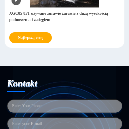
XGC85 85T używane żurawie żurawie z dużą wysokością
podnoszenia i zasięgiem
Najlepszą cenę
Kontakt