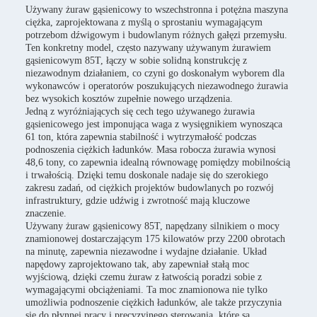
Używany żuraw gąsienicowy to wszechstronna i potężna maszyna
ciężka, zaprojektowana z myślą o sprostaniu wymagającym
potrzebom dźwigowym i budowlanym różnych gałęzi przemysłu.
Ten konkretny model, często nazywany używanym żurawiem
gąsienicowym 85T, łączy w sobie solidną konstrukcję z
niezawodnym działaniem, co czyni go doskonałym wyborem dla
wykonawców i operatorów poszukujących niezawodnego żurawia
bez wysokich kosztów zupełnie nowego urządzenia.
Jedną z wyróżniających się cech tego używanego żurawia
gąsienicowego jest imponująca waga z wysięgnikiem wynosząca
61 ton, która zapewnia stabilność i wytrzymałość podczas
podnoszenia ciężkich ładunków. Masa robocza żurawia wynosi
48,6 tony, co zapewnia idealną równowagę pomiędzy mobilnością
i trwałością. Dzięki temu doskonale nadaje się do szerokiego
zakresu zadań, od ciężkich projektów budowlanych po rozwój
infrastruktury, gdzie udźwig i zwrotność mają kluczowe
znaczenie.
Używany żuraw gąsienicowy 85T, napędzany silnikiem o mocy
znamionowej dostarczającym 175 kilowatów przy 2200 obrotach
na minutę, zapewnia niezawodne i wydajne działanie. Układ
napędowy zaprojektowano tak, aby zapewniał stałą moc
wyjściową, dzięki czemu żuraw z łatwością poradzi sobie z
wymagającymi obciążeniami. Ta moc znamionowa nie tylko
umożliwia podnoszenie ciężkich ładunków, ale także przyczynia
się do płynnej pracy i precyzyjnego sterowania, które są