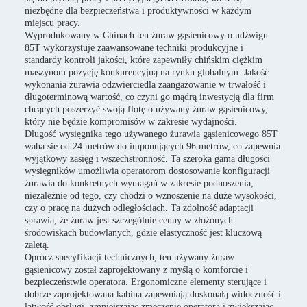
niezbędne dla bezpieczeństwa i produktywności w każdym
miejscu pracy.
Wyprodukowany w Chinach ten żuraw gąsienicowy o udźwigu
85T wykorzystuje zaawansowane techniki produkcyjne i
standardy kontroli jakości, które zapewniły chińskim ciężkim
maszynom pozycję konkurencyjną na rynku globalnym. Jakość
wykonania żurawia odzwierciedla zaangażowanie w trwałość i
długoterminową wartość, co czyni go mądrą inwestycją dla firm
chcących poszerzyć swoją flotę o używany żuraw gąsienicowy,
który nie będzie kompromisów w zakresie wydajności.
Długość wysięgnika tego używanego żurawia gąsienicowego 85T
waha się od 24 metrów do imponujących 96 metrów, co zapewnia
wyjątkowy zasięg i wszechstronność. Ta szeroka gama długości
wysięgników umożliwia operatorom dostosowanie konfiguracji
żurawia do konkretnych wymagań w zakresie podnoszenia,
niezależnie od tego, czy chodzi o wznoszenie na duże wysokości,
czy o pracę na dużych odległościach. Ta zdolność adaptacji
sprawia, że ​​żuraw jest szczególnie cenny w złożonych
środowiskach budowlanych, gdzie elastyczność jest kluczową
zaletą.
Oprócz specyfikacji technicznych, ten używany żuraw
gąsienicowy został zaprojektowany z myślą o komforcie i
bezpieczeństwie operatora. Ergonomiczne elementy sterujące i
dobrze zaprojektowana kabina zapewniają doskonałą widoczność i
łatwość obsługi, zmniejszając zmęczenie operatora i zwiększając