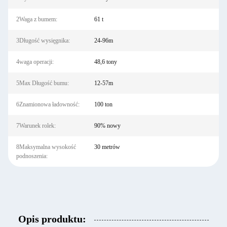
2Waga z bumem:
61 t
3Długość wysięgnika:
24-96m
4waga operacji:
48,6 tony
5Max Długość bumu:
12-57m
6Znamionowa ładowność:
100 ton
7Warunek rolek:
90% nowy
8Maksymalna wysokość
30 metrów
podnoszenia:
Opis produktu: