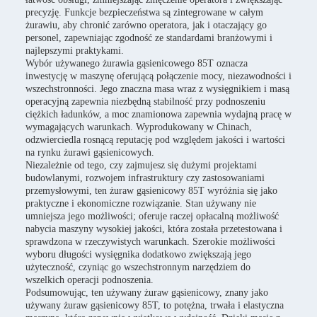
precyzję. Funkcje bezpieczeństwa są zintegrowane w całym
żurawiu, aby chronić zarówno operatora, jak i otaczający go
personel, zapewniając zgodność ze standardami branżowymi i
najlepszymi praktykami.
Wybór używanego żurawia gąsienicowego 85T oznacza
inwestycję w maszynę oferującą połączenie mocy, niezawodności i
wszechstronności. Jego znaczna masa wraz z wysięgnikiem i masą
operacyjną zapewnia niezbędną stabilność przy podnoszeniu
ciężkich ładunków, a moc znamionowa zapewnia wydajną pracę w
wymagających warunkach. Wyprodukowany w Chinach,
odzwierciedla rosnącą reputację pod względem jakości i wartości
na rynku żurawi gąsienicowych.
Niezależnie od tego, czy zajmujesz się dużymi projektami
budowlanymi, rozwojem infrastruktury czy zastosowaniami
przemysłowymi, ten żuraw gąsienicowy 85T wyróżnia się jako
praktyczne i ekonomiczne rozwiązanie. Stan używany nie
umniejsza jego możliwości; oferuje raczej opłacalną możliwość
nabycia maszyny wysokiej jakości, która została przetestowana i
sprawdzona w rzeczywistych warunkach. Szerokie możliwości
wyboru długości wysięgnika dodatkowo zwiększają jego
użyteczność, czyniąc go wszechstronnym narzędziem do
wszelkich operacji podnoszenia.
Podsumowując, ten używany żuraw gąsienicowy, znany jako
używany żuraw gąsienicowy 85T, to potężna, trwała i elastyczna