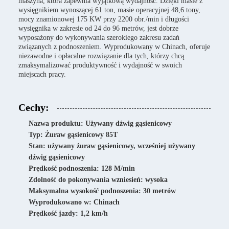
maszyna, która zapewnia wyjątkową wydajność. Dzięki masie z
wysięgnikiem wynoszącej 61 ton, masie operacyjnej 48,6 tony,
mocy znamionowej 175 KW przy 2200 obr./min i długości
wysięgnika w zakresie od 24 do 96 metrów, jest dobrze
wyposażony do wykonywania szerokiego zakresu zadań
związanych z podnoszeniem. Wyprodukowany w Chinach, oferuje
niezawodne i opłacalne rozwiązanie dla tych, którzy chcą
zmaksymalizować produktywność i wydajność w swoich
miejscach pracy.
Cechy:
Nazwa produktu: Używany dźwig gąsienicowy
Typ: Żuraw gąsienicowy 85T
Stan: używany żuraw gąsienicowy, wcześniej używany
dźwig gąsienicowy
Prędkość podnoszenia: 128 M/min
Zdolność do pokonywania wzniesień: wysoka
Maksymalna wysokość podnoszenia: 30 metrów
Wyprodukowano w: Chinach
Prędkość jazdy: 1,2 km/h