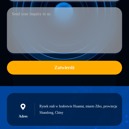
Zatwierdź
Rynek stali w hrabstwie Huantai, miasto Zibo, prowincja
Shandong, Chiny
Adres