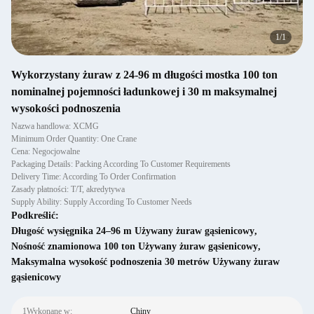
1
/
1
Wykorzystany żuraw z 24-96 m długości mostka 100 ton
nominalnej pojemności ładunkowej i 30 m maksymalnej
wysokości podnoszenia
Nazwa handlowa: XCMG
Minimum Order Quantity: One Crane
Cena: Negocjowalne
Packaging Details: Packing According To Customer Requirements
Delivery Time: According To Order Confirmation
Zasady płatności: T/T, akredytywa
Supply Ability: Supply According To Customer Needs
Podkreślić:
Długość wysięgnika 24–96 m Używany żuraw gąsienicowy
,
Nośność znamionowa 100 ton Używany żuraw gąsienicowy
,
Maksymalna wysokość podnoszenia 30 metrów Używany żuraw
gąsienicowy
1Wykonane w:
Chiny