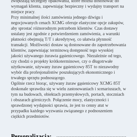
zwiększają szczegóły opakowania, które można dostosować do
wymagań klienta, zapewniając bezpieczny i wydajny transport na
miejsce pracy.
Przy minimalnej ilości zamówienia jednego dźwigu i
negocjowanych cenach XCMG oferuje elastyczne opcje zakupów,
aby sprostać różnorodnym potrzebom klientów. Czas dostawy
ustalany jest zgodnie z potwierdzeniem zamówienia, a warunki
płatności obejmują T/T i akredytywę, co ułatwia płynność
transakcji. Możliwości dostaw są dostosowane do zapotrzebowania
klientów, zapewniając terminową dostępność tego wysokiej
jakości używanego żurawia gąsienicowego. Niezależnie od tego,
czy chodzi o projekty krótkoterminowe, czy o długotrwałe
użytkowanie, używany żuraw gąsienicowy 85T to niezawodny
wybór dla profesjonalistów poszukujących ekonomicznego i
trwałego sprzętu podnoszącego.
Ogólnie rzecz biorąc, używany żuraw gąsienicowy XCMG 85T
doskonale sprawdza się w wielu zastosowaniach i scenariuszach, w
tym na budowach, obiektach przemysłowych, portach, stoczniach
i obszarach górniczych. Połączenie mocy, elastyczności i
sprawdzonej wydajności sprawia, że ​​jest to cenny atut w
przypadku każdego wyzwania związanego z podnoszeniem
ciężkich przedmiotów.
Personalizacja: