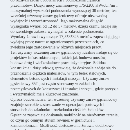
do różnych zadań budowlanych i podnoszenia ciężkich
przedmiotów. Dzięki mocy znamionowej 175/2200 KW/obr./mi i
maksymalnej wysokości podnoszenia wynoszącej 30 metrów, ten
wcześniej używany żuraw gąsienicowy oferuje niezawodną
wydajność i wszechstronność. Jego maksymalna długość
wysięgnika wynosi od 12 do 57 metrów, dzięki czemu nadaje się
do szerokiego zakresu wymagań w zakresie podnoszenia.
Wymiary żurawia wynoszące 17,5*3*325 metrów zapewniają jego
wydajną pracę nawet w ograniczonych przestrzeniach, co
zwiększa jego zastosowanie w różnych miejscach pracy.
Ten używany wcześniej żuraw gąsienicowy idealnie nadaje się do
projektów infrastrukturalnych, takich jak budowa mostów,
budowa dróg i wielkoskalowe prace inżynieryjne. Solidna
konstrukcja i duży udźwig sprawiają, że doskonale nadaje się do
przenoszenia ciężkich materiałów, w tym belek stalowych,
elementów betonowych i instalacji maszyn. Używany żuraw
gąsienicowy 85T jest często stosowany w zakładach
przemysłowych do konserwacji i instalacji sprzętu, gdzie precyzja
i wytrzymałość mają kluczowe znaczenie.
Oprócz budownictwa, ten wcześniej używany żuraw gąsienicowy
znajduje szerokie zastosowanie w operacjach portowych i
stoczniach do załadunku i rozładunku ciężkich ładunków.
Gąsienice zapewniają doskonałą mobilność na nierównym terenie,
co czyni go cennym atutem również w górnictwie i
kamieniołomach. Możliwość dostosowania żurawia dodatkowo