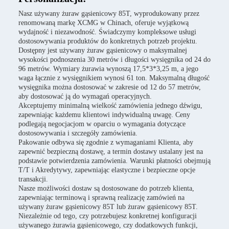
Nasz używany żuraw gąsienicowy 85T, wyprodukowany przez
renomowaną markę XCMG w Chinach, oferuje wyjątkową
wydajność i niezawodność. Świadczymy kompleksowe usługi
dostosowywania produktów do konkretnych potrzeb projektu.
Dostępny jest używany żuraw gąsienicowy o maksymalnej
wysokości podnoszenia 30 metrów i długości wysięgnika od 24 do
96 metrów. Wymiary żurawia wynoszą 17,5*3*3,25 m, a jego
waga łącznie z wysięgnikiem wynosi 61 ton. Maksymalną długość
wysięgnika można dostosować w zakresie od 12 do 57 metrów,
aby dostosować ją do wymagań operacyjnych.
Akceptujemy minimalną wielkość zamówienia jednego dźwigu,
zapewniając każdemu klientowi indywidualną uwagę. Ceny
podlegają negocjacjom w oparciu o wymagania dotyczące
dostosowywania i szczegóły zamówienia.
Pakowanie odbywa się zgodnie z wymaganiami Klienta, aby
zapewnić bezpieczną dostawę, a termin dostawy ustalany jest na
podstawie potwierdzenia zamówienia. Warunki płatności obejmują
T/T i Akredytywy, zapewniając elastyczne i bezpieczne opcje
transakcji.
Nasze możliwości dostaw są dostosowane do potrzeb klienta,
zapewniając terminową i sprawną realizację zamówień na
używany żuraw gąsienicowy 85T lub żuraw gąsienicowy 85T.
Niezależnie od tego, czy potrzebujesz konkretnej konfiguracji
używanego żurawia gąsienicowego, czy dodatkowych funkcji,