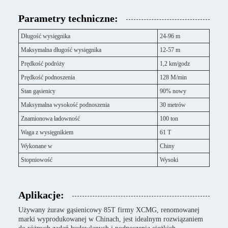
Parametry techniczne:
Długość wysięgnika
24-96 m
Maksymalna długość wysięgnika
12-57 m
Prędkość podróży
1,2 km/godz
Prędkość podnoszenia
128 M/min
Stan gąsienicy
90% nowy
Maksymalna wysokość podnoszenia
30 metrów
Znamionowa ładowność
100 ton
Waga z wysięgnikiem
61 T
Wykonane w
Chiny
Stopniowość
Wysoki
Aplikacje:
Używany żuraw gąsienicowy 85T firmy XCMG, renomowanej
marki wyprodukowanej w Chinach, jest idealnym rozwiązaniem