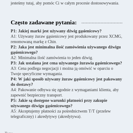
jesteśmy tutaj, aby pomóc Ci w całym procesie dostosowywania.
Często zadawane pytania:
P1: Jakiej marki jest używany dźwig gąsienicowy?
A1: Używany żuraw gąsienicowy jest produkowany przez XCMG,
renomowaną markę z Chin.
P2: Jaka jest minimalna ilość zamówienia używanego dźwigu
gąsienicowego?
A2: Minimalna ilość zamówienia to jeden dźwig.
P3: Jak ustalana jest cena używanego żurawia gąsienicowego?
A3: Cena podlega negocjacji i można ją omówić w oparciu o
Twoje specyficzne wymagania.
P4: W jaki sposób używany żuraw gąsienicowy jest pakowany
do dostawy?
A4: Pakowanie odbywa się zgodnie z wymaganiami klienta, aby
zapewnić bezpieczny transport.
P5: Jakie są dostępne warunki płatności przy zakupie
używanego dźwigu gąsienicowego?
A5: Akceptujemy płatności za pośrednictwem T/T (przelew
telegraficzny) i akredytywy (akredytywa).